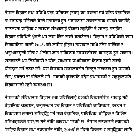
विचारधीन रहेको छ।
नेपाल विज्ञान तथा प्रविधि प्रज्ञा प्रतिष्ठान (नाष्ट) का प्रवक्ता एवं वरिष्ठ वैज्ञानिक
डा रामचन्द्र पौडेलले बेग्लै मन्त्रालय हुन आमरूपमा सकारात्मक भएको बताउँदै
नाष्टजस्ता प्राज्ञिक र स्वायत्त संस्थालाई योजना तहदेखि नै सम्लग्न गराइँदा
विज्ञान प्रविधिले क्षेत्रले थप लाभ लिन सक्ने बताउँछन्। 'विज्ञान र प्रविधिको काम
निजामतिमा जस्तो १०–५ को जागिर होइन। त्यसबाट माथि उठेर प्राज्ञिक र
अनुन्धानमुखी सोच र शैलीमा जान सकिएमा नवप्रवर्तनका कामहरू हुन सक्छन्।
सरकारले थप जिम्मेवारी र स्रोत, साधनमा प्राथमिकता दिएमा हामी सक्दो
योगदान गर्न तत्पर छौँ। यस विषयमा मन्त्रालयसँग विस्तृत छलफल हुन पाएको
छैन,' प्रवक्ता डा पौडेलले भने। नाष्टको कुलपति पदेन प्रधानमन्त्री र सहकुलपति
विज्ञानमन्त्री रहने व्यवस्था छ।
नेपालको संविधानमा विज्ञान तथा प्रविधिलाई देशको विकाससित आबद्ध गर्दै
वैज्ञानिक अध्ययन, अनुसन्धान एवं विज्ञान र प्रविधिको आविष्कार, उन्नयन र
विकासमा लगानी अभिवृद्धि गर्ने तथा वैज्ञानिक, प्राविधिक, बौद्धिक र विशिष्ट
प्रतिभाहरूको संरक्षण गर्ने नीति व्यवस्था गरेको छ। नेपाल सरकारले ल्याएको
‘राष्ट्रिय विज्ञान तथा नवप्रवर्तन नीति, २०७६’ ले ‘दिगो विकास र समृद्धिका लागि