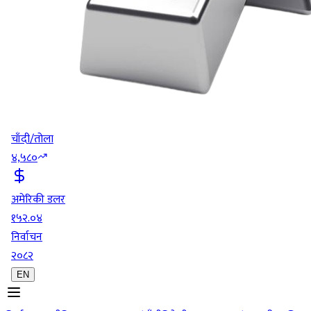
चाँदी/तोला
४,५८०
अमेरिकी डलर
१५२.०४
निर्वाचन
२०८२
EN