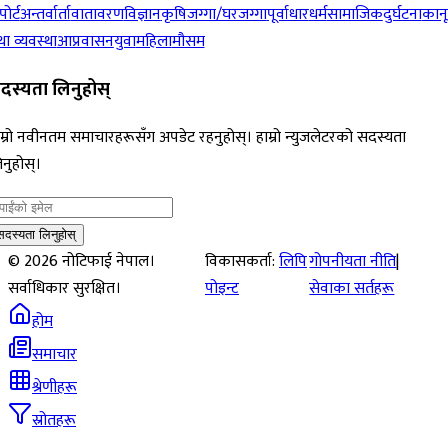
पोर्ट
अन्तर्वार्ता
वातावरण
विज्ञान
कृषि
जग्गा/घरजग्गा
पूर्वाधार
धर्म
सामाजिक
दुर्घटना
कान
ा व्यवस्था
आप्रवासन
युवा
महिला
मौसम
दस्यता लिनुहोस्
म्रो नवीनतम समाचारहरूसँग अपडेट रहनुहोस्। हाम्रो न्युजलेटरको सदस्यता
नुहोस्।
सदस्यता लिनुहोस्
©
2026
नोटिफाई नेपाल।
विकासकर्ता:
लिपि
गोपनीयता नीति
|
सर्वाधिकार सुरक्षित।
पोइन्ट
सेवाका सर्तहरू
होम
समाचार
श्रेणीहरू
स्रोतहरू