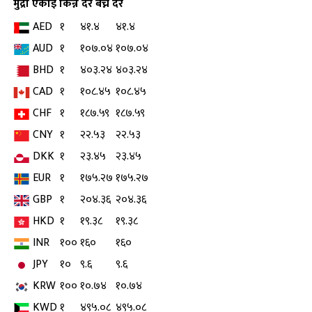
मुद्रा
एकाइ
किन्ने दर
बेच्ने दर
AED
१
४१.४
४१.४
AUD
१
१०७.०४
१०७.०४
BHD
१
४०३.२४
४०३.२४
CAD
१
१०८.४५
१०८.४५
CHF
१
१८७.५९
१८७.५९
CNY
१
२२.५३
२२.५३
DKK
१
२३.४५
२३.४५
EUR
१
१७५.२७
१७५.२७
GBP
१
२०४.३६
२०४.३६
HKD
१
१९.३८
१९.३८
INR
१००
१६०
१६०
JPY
१०
९.६
९.६
KRW
१००
१०.७४
१०.७४
KWD
१
४९५.०८
४९५.०८