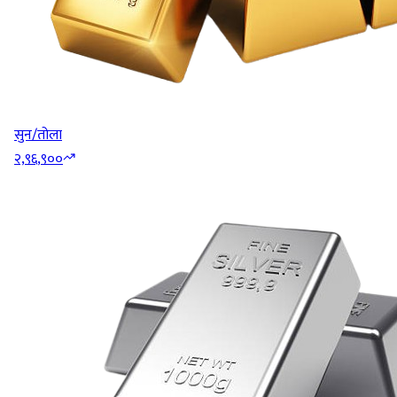
सुन/तोला
२,९६,९००