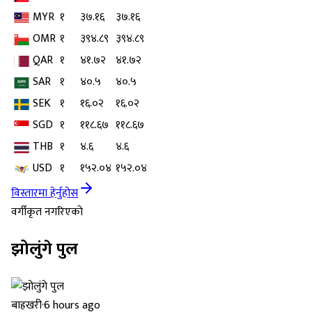
MYR
१
३७.१६
३७.१६
OMR
१
३९४.८९
३९४.८९
QAR
१
४१.७२
४१.७२
SAR
१
४०.५
४०.५
SEK
१
१६.०२
१६.०२
SGD
१
११८.६७
११८.६७
THB
१
४.६
४.६
USD
१
१५२.०४
१५२.०४
विस्तारमा हेर्नुहोस
वर्गीकृत नगरिएको
झोलुंगे पुल
बाह्रखरी
·
6 hours ago