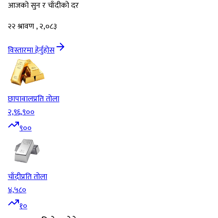
आजको सुन र चाँदीको दर
२२ श्रावण , २,०८३
विस्तारमा हेर्नुहोस
छापावाल
प्रति तोला
२,९६,९००
९००
चाँदी
प्रति तोला
४,५८०
१०