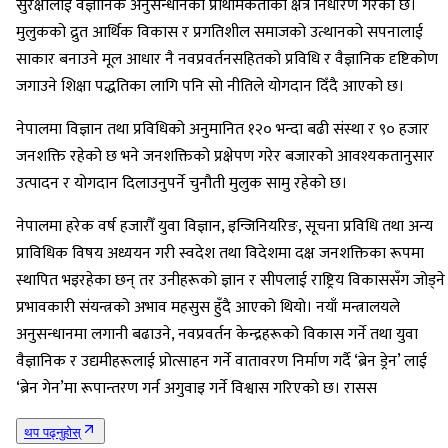
सुरक्षालाई वैज्ञानिक अनुसन्धानको प्राथमिकताका क्षेत्र निर्धारण गरेको छ।
मुलुकको द्रुत आर्थिक विकास र प्रगतिशील समाजको उत्थानको सपनालाई
साकार बनाउने मूल आधार नै नवप्रवर्तनसहितको प्रविधि र वैज्ञानिक दृष्टिकोण
जगाउने शिक्षा पद्धतिका लागि पनि सो नीतिले योगदान दिँदै आएको छ।
नेपालमा विज्ञान तथा प्रविधिको अनुमानित १२० भन्दा बढी संस्था र ९० हजार
जनशक्ति रहेको छ भने जनशक्तिको प्रक्षेपण गरेर बजारको आवश्यकतानुसार
उत्पादन र योगदान दिलाउनुपर्ने चुनौती मुलुक सामु रहेको छ।
नेपालमा हरेक वर्ष हजारौँ युवा विज्ञान, इन्जिनियरिङ, सूचना प्रविधि तथा अन्य
प्राविधिक विषय अध्ययन गरी स्वदेश तथा विदेशमा दक्ष जनशक्तिका रूपमा
स्थापित भइरहेका छन् तर उनीहरूको ज्ञान र सीपलाई राष्ट्रिय विकाससँग जोड्ने
प्रभावकारी संयन्त्रको अभाव महसुस हुँदै आएको थियो। नयाँ मन्त्रालयले
अनुसन्धानमा लगानी बढाउने, नवप्रवर्तन केन्द्रहरूको विकास गर्ने तथा युवा
वैज्ञानिक र उद्यमीहरूलाई प्रोत्साहन गर्ने वातावरण निर्माण गर्दै ‘ब्रेन ड्रेन’ लाई
‘ब्रेन गेन’मा रूपान्तरण गर्न अगुवाइ गर्ने विश्वास गरिएको छ। रासस
थप पढ्नुहोस्