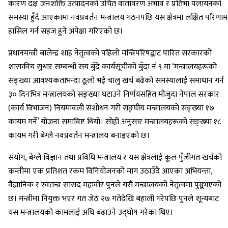
कारण दक्ष जनशक्ति उत्पादनको उचित वातावरण अभाव र प्रतिभा पलायनको
समस्या हुँदै आएकामा नवप्रवर्तन मन्त्रालय गठनपछि यस क्षेत्रमा लक्षित परिणाम
हासिल गर्न सहज हुने अपेक्षा गरिएको छ।
प्रधानमन्त्री बालेन्द्र शाह नेतृत्वको पहिलो मन्त्रिपरिषद्बाट पारित सरकारको
शासकीय सुधार सम्बन्धी सय बुँदे कार्यसूचीको बुँदा नं ९ मा ‘मन्त्रालयहरूको
सङ्ख्या आवश्यकताभन्दा ठूलो भई चालु खर्च बढेको समस्यालाई समाधान गर्न
३० दिनभित्र मन्त्रालयको सङ्ख्या घटाउने निर्णयसहित मौजुदा नेपाल सरकार
(कार्य विभाजन) नियमावली संशोधन गरी सङ्घीय मन्त्रालयको सङ्ख्या १७
कायम गर्ने’ योजना समाविष्ट थियो। सोही अनुसार मन्त्रालयहरूको सङ्ख्या १८
कायम गरी बेग्लै नवप्रवर्तन मन्त्रालय बनाइएको छ।
संयोग, बेग्लै विज्ञान तथा प्रविधि मन्त्रालय र यस क्षेत्रलाई कूल पुँजीगत खर्चको
कम्तीमा एक प्रतिशत रकम विनियोजनको माग उठाउँदै आएका अभियन्ता,
वैज्ञानिक र स्वतन्त्र सांसद महावीर पुनले यसै मन्त्रालयको नेतृत्वमा पुग्नुभएको
छ। मन्त्रीमा नियुक्त भएर गत जेठ २७ गतेदेखि बहाली गरेपछि पुनले शून्यबाट
यस मन्त्रालयको कामलाई अघि बढाउने उद्घोष गरेका थिए।