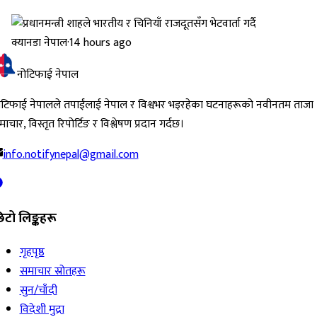
क्यानडा नेपाल
·
14 hours ago
नोटिफाई नेपाल
ोटिफाई नेपालले तपाईंलाई नेपाल र विश्वभर भइरहेका घटनाहरूको नवीनतम ताजा
ाचार, विस्तृत रिपोर्टिङ र विश्लेषण प्रदान गर्दछ।
info.notifynepal@gmail.com
िटो लिङ्कहरू
गृहपृष्ठ
समाचार स्रोतहरू
सुन/चाँदी
विदेशी मुद्रा