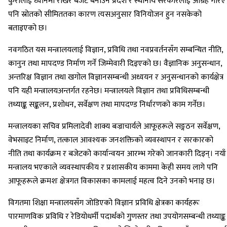
कुरालाई ध्यानमा राखेर बजेट बनाउन प्रदेश र स्थानीय सरकारलाई आग्रह गरिए
पनि स्रोतको सीमिततका कारण त्यसअनुसार विनियोजन हुन नसकेको
बताइएको छ।
नवगठित यस मन्त्रालयलाई विज्ञान, प्रविधि तथा नवप्रवर्तनसँग सम्बन्धित नीति,
कानुन तथा मापदण्ड निर्माण गर्ने जिम्मेवारी दिइएको छ। वैज्ञानिक अनुसन्धान,
अन्तरिक्ष विज्ञान तथा खगोल विज्ञानसम्बन्धी अध्ययन र अनुसन्धानको कार्यक्षेत्र
पनि यही मन्त्रालयअन्तर्गत रहनेछ। मन्त्रालयले विज्ञान तथा प्रविधिसम्बन्धी
तथ्याङ्क सङ्कलन, प्रशोधन, सर्वेक्षण तथा मापदण्ड निर्धारणको काम गर्नेछ।
मन्त्रालयका सचिव प्रमिलादेवी शाक्य बज्राचार्यले आफूहरूले सङ्गठन सर्वेक्षण,
वेभसाइट निर्माण, तत्काल आवश्यक जनशक्तिको व्यवस्थापन र सरकारको
नीति तथा कार्यक्रम र बजेटको कार्यान्वयन आरम्भ गरेको जानकारी दिइन्। नयाँ
मन्त्रालय भएकाले व्यवस्थापकीय र प्रशासकीय काममा केही समय लागे पनि
आफूहरूले क्रमशः क्षेत्रगत विकासका कामलाई महत्व दिने उनको भनाइ छ।
विगतमा शिक्षा मन्त्रालयसँग जोडिएको विज्ञान प्रविधि क्षेत्रका कार्यहरूः
पारमाणविक प्रविधि र रेडियोधर्मी पदार्थको गुणस्तर तथा उपयोगसम्बन्धी तथ्याङ्क