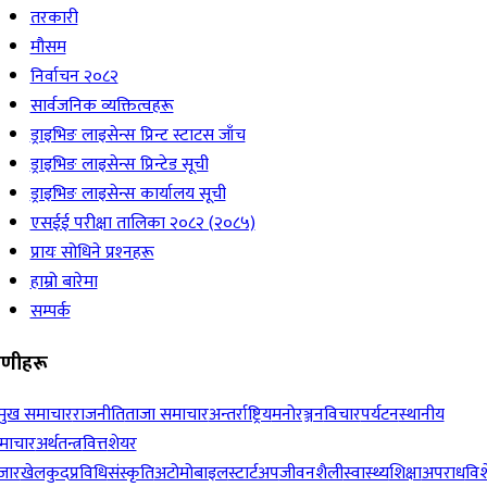
तरकारी
मौसम
निर्वाचन २०८२
सार्वजनिक व्यक्तित्वहरू
ड्राइभिङ लाइसेन्स प्रिन्ट स्टाटस जाँच
ड्राइभिङ लाइसेन्स प्रिन्टेड सूची
ड्राइभिङ लाइसेन्स कार्यालय सूची
एसईई परीक्षा तालिका २०८२ (२०८५)
प्रायः सोधिने प्रश्‍नहरू
हाम्रो बारेमा
सम्पर्क
रेणीहरू
रमुख समाचार
राजनीति
ताजा समाचार
अन्तर्राष्ट्रिय
मनोरञ्जन
विचार
पर्यटन
स्थानीय
माचार
अर्थतन्त्र
वित्त
शेयर
जार
खेलकुद
प्रविधि
संस्कृति
अटोमोबाइल
स्टार्टअप
जीवनशैली
स्वास्थ्य
शिक्षा
अपराध
विश