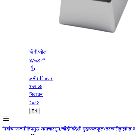
चाँदी/तोला
४,५८०
अमेरिकी डलर
१५२.०६
निर्वाचन
२०८२
EN
निर्वाचन
राजनीति
प्रमुख समाचार
सुन/चाँदी
विदेशी मुद्रा
फलफूल/तरकारी
ड्राइभिङ 