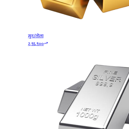
सुन/तोला
२,९६,९००