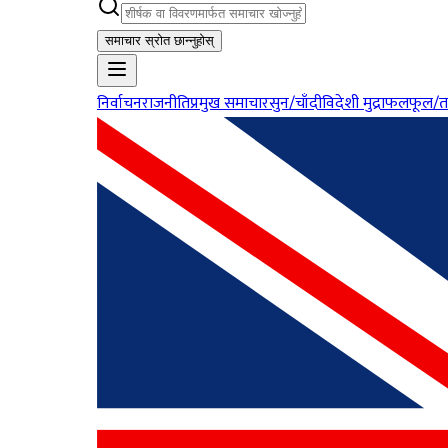
समाचार स्रोत छान्नुहोस्
निर्वाचन
राजनीति
प्रमुख समाचार
सुन/चाँदी
विदेशी मुद्रा
फलफूल/त