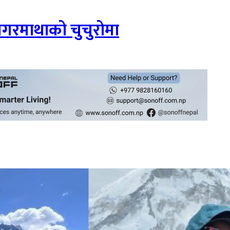
सगरमाथाको चुचुरोमा