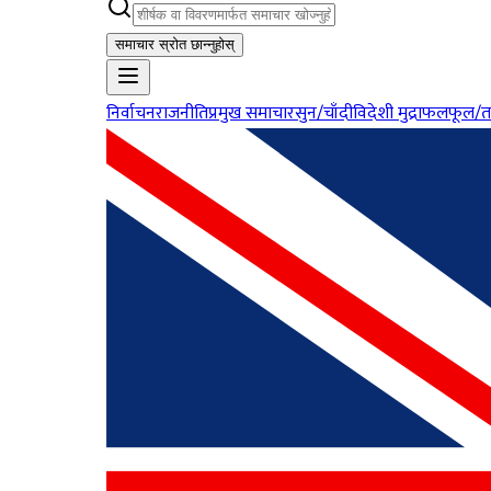
समाचार स्रोत छान्नुहोस्
निर्वाचन
राजनीति
प्रमुख समाचार
सुन/चाँदी
विदेशी मुद्रा
फलफूल/त