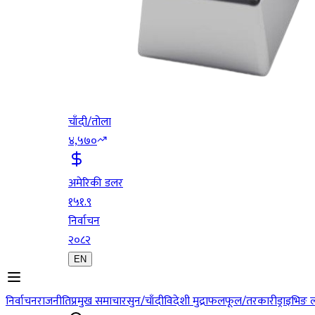
चाँदी/तोला
४,५७०
अमेरिकी डलर
१५१.९
निर्वाचन
२०८२
EN
निर्वाचन
राजनीति
प्रमुख समाचार
सुन/चाँदी
विदेशी मुद्रा
फलफूल/तरकारी
ड्राइभिङ 