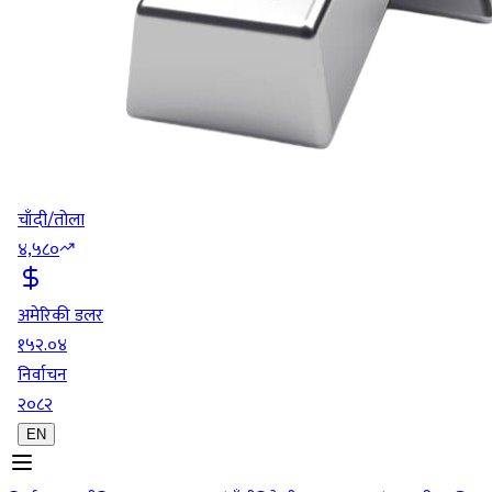
चाँदी/तोला
४,५८०
अमेरिकी डलर
१५२.०४
निर्वाचन
२०८२
EN