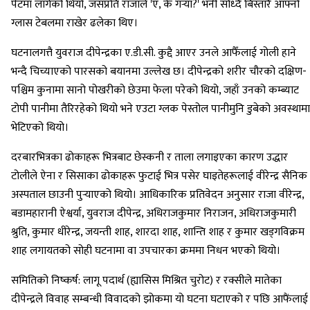
पेटमा लागेको थियो, जसप्रति राजाले 'ए, के गर्‍या?' भनी सोध्दै बिस्तारै आफ्नो
ग्लास टेबलमा राखेर ढलेका थिए।
घटनालगत्तै युवराज दीपेन्द्रका ए.डी.सी. कुद्दै आएर उनले आफैँलाई गोली हाने
भन्दै चिच्याएको पारसको बयानमा उल्लेख छ। दीपेन्द्रको शरीर चौरको दक्षिण-
पश्चिम कुनामा सानो पोखरीको छेउमा फेला परेको थियो, जहाँ उनको कम्ब्याट
टोपी पानीमा तैरिरहेको थियो भने एउटा ग्लक पेस्तोल पानीमुनि डुबेको अवस्थामा
भेटिएको थियो।
दरबारभित्रका ढोकाहरू भित्रबाट छेस्कनी र ताला लगाइएका कारण उद्धार
टोलीले ऐना र सिसाका ढोकाहरू फुटाई भित्र पसेर घाइतेहरूलाई वीरेन्द्र सैनिक
अस्पताल छाउनी पुर्‍याएको थियो। आधिकारिक प्रतिवेदन अनुसार राजा वीरेन्द्र,
बडामहारानी ऐश्वर्या, युवराज दीपेन्द्र, अधिराजकुमार निराजन, अधिराजकुमारी
श्रुति, कुमार धीरेन्द्र, जयन्ती शाह, शारदा शाह, शान्ति शाह र कुमार खड्गविक्रम
शाह लगायतको सोही घटनामा वा उपचारका क्रममा निधन भएको थियो।
समितिको निष्कर्ष: लागू पदार्थ (ह्यासिस मिश्रित चुरोट) र रक्सीले मातेका
दीपेन्द्रले विवाह सम्बन्धी विवादको झोकमा यो घटना घटाएको र पछि आफैंलाई