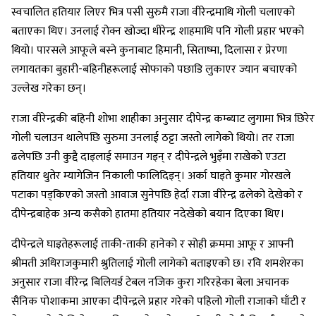
स्वचालित हतियार लिएर भित्र पसी सुरुमै राजा वीरेन्द्रमाथि गोली चलाएको
बताएका थिए। उनलाई रोक्न खोज्दा धीरेन्द्र शाहमाथि पनि गोली प्रहार भएको
थियो। पारसले आफूले बस्ने कुनाबाट हिमानी, सिताष्मा, दिलासा र प्रेरणा
लगायतका बुहारी-बहिनीहरूलाई सोफाको पछाडि लुकाएर ज्यान बचाएको
उल्लेख गरेका छन्।
राजा वीरेन्द्रकी बहिनी शोभा शाहीका अनुसार दीपेन्द्र कम्ब्याट लुगामा भित्र छिरेर
गोली चलाउन थालेपछि सुरुमा उनलाई ठट्टा जस्तो लागेको थियो। तर राजा
ढलेपछि उनी कुद्दै दाइलाई समाउन गइन् र दीपेन्द्रले भुइँमा राखेको एउटा
हतियार थुतेर म्यागेजिन निकाली फालिदिइन्। अर्का घाइते कुमार गोरखले
पटाका पड्किएको जस्तो आवाज सुनेपछि हेर्दा राजा वीरेन्द्र ढलेको देखेको र
दीपेन्द्रबाहेक अन्य कसैको हातमा हतियार नदेखेको बयान दिएका थिए।
दीपेन्द्रले घाइतेहरूलाई ताकी-ताकी हानेको र सोही क्रममा आफू र आफ्नी
श्रीमती अधिराजकुमारी श्रुतिलाई गोली लागेको बताइएको छ। रवि शमशेरका
अनुसार राजा वीरेन्द्र बिलियर्ड टेबल नजिक कुरा गरिरहेका बेला अचानक
सैनिक पोशाकमा आएका दीपेन्द्रले प्रहार गरेको पहिलो गोली राजाको घाँटी र