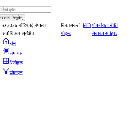
सदस्यता लिनुहोस्
©
2026
नोटिफाई नेपाल।
विकासकर्ता:
लिपि
गोपनीयता नीति
|
सर्वाधिकार सुरक्षित।
पोइन्ट
सेवाका सर्तहरू
होम
समाचार
श्रेणीहरू
स्रोतहरू