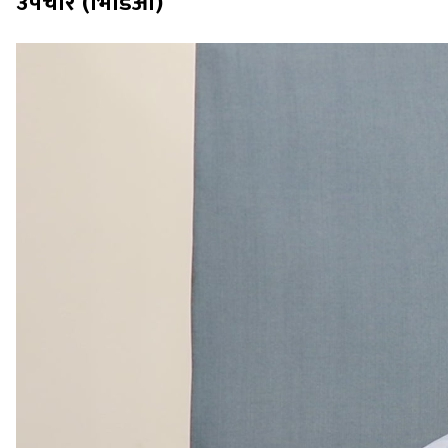
उपचार (भिडिओ)