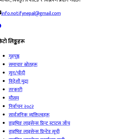
ाचार, विस्तृत रिपोर्टिङ र विश्लेषण प्रदान गर्दछ।
info.notifynepal@gmail.com
िटो लिङ्कहरू
गृहपृष्ठ
समाचार स्रोतहरू
सुन/चाँदी
विदेशी मुद्रा
तरकारी
मौसम
निर्वाचन २०८२
सार्वजनिक व्यक्तित्वहरू
ड्राइभिङ लाइसेन्स प्रिन्ट स्टाटस जाँच
ड्राइभिङ लाइसेन्स प्रिन्टेड सूची