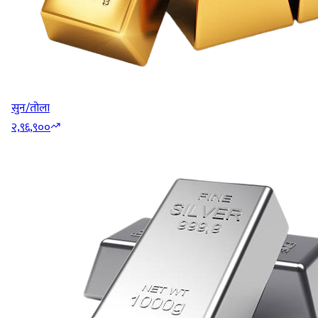
सुन/तोला
२,९६,९००