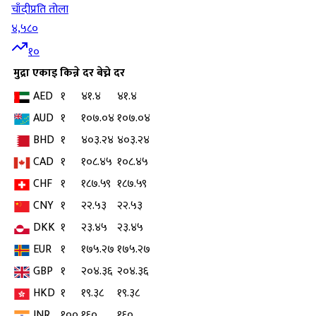
चाँदी
प्रति तोला
४,५८०
१०
मुद्रा
एकाइ
किन्ने दर
बेच्ने दर
AED
१
४१.४
४१.४
AUD
१
१०७.०४
१०७.०४
BHD
१
४०३.२४
४०३.२४
CAD
१
१०८.४५
१०८.४५
CHF
१
१८७.५९
१८७.५९
CNY
१
२२.५३
२२.५३
DKK
१
२३.४५
२३.४५
EUR
१
१७५.२७
१७५.२७
GBP
१
२०४.३६
२०४.३६
HKD
१
१९.३८
१९.३८
INR
१००
१६०
१६०