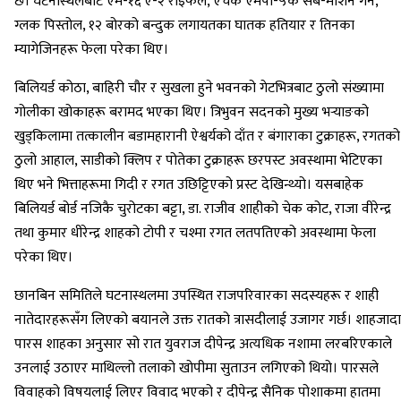
छ। घटनास्थलबाट एम-१६ ए-२ राइफल, एचके एमपी-५के सब-मेशिन गन,
ग्लक पिस्तोल, १२ बोरको बन्दुक लगायतका घातक हतियार र तिनका
म्यागेजिनहरू फेला परेका थिए।
बिलियर्ड कोठा, बाहिरी चौर र सुखला हुने भवनको गेटभित्रबाट ठुलो संख्यामा
गोलीका खोकाहरू बरामद भएका थिए। त्रिभुवन सदनको मुख्य भर्‍याङको
खुड्किलामा तत्कालीन बडामहारानी ऐश्वर्यको दाँत र बंगाराका टुक्राहरू, रगतको
ठुलो आहाल, साडीको क्लिप र पोतेका टुक्राहरू छरपस्ट अवस्थामा भेटिएका
थिए भने भित्ताहरूमा गिदी र रगत उछिट्टिएको प्रस्ट देखिन्थ्यो। यसबाहेक
बिलियर्ड बोर्ड नजिकै चुरोटका बट्टा, डा. राजीव शाहीको चेक कोट, राजा वीरेन्द्र
तथा कुमार धीरेन्द्र शाहको टोपी र चश्मा रगत लतपतिएको अवस्थामा फेला
परेका थिए।
छानबिन समितिले घटनास्थलमा उपस्थित राजपरिवारका सदस्यहरू र शाही
नातेदारहरूसँग लिएको बयानले उक्त रातको त्रासदीलाई उजागर गर्छ। शाहजादा
पारस शाहका अनुसार सो रात युवराज दीपेन्द्र अत्यधिक नशामा लरबरिएकाले
उनलाई उठाएर माथिल्लो तलाको खोपीमा सुताउन लगिएको थियो। पारसले
विवाहको विषयलाई लिएर विवाद भएको र दीपेन्द्र सैनिक पोशाकमा हातमा