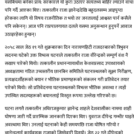
यसबिचमा बनेका प्राय: सरकारले यो कुरा उठाएर सत्यतथ्य बाहिर ल्याउने वाचा
पनि गर्दै आएका थिए। तत्कालीन राजा ज्ञानेन्द्रदेखि बहुदलसम्म आइपुग्दा
हरेकका लागि यो विषय राजनीतिक त भयो तर जनतालाई आश्वस्त पार्न कसैले
पनि सकेनन्। आज पनि राप्रपालगायत दलले यसमा अनुसन्धान हुनुपर्ने आवाज
उठाइरहेका हुन्छन्।
२०५८ साल जेठ १९ गते शुक्रबारका दिन नारायणहिटी राजदरबारको त्रिभुवन
सदनमा घटेको उक्त विभत्स घटनाले तत्कालीन राजा वीरेन्द्रको सम्पूर्ण वंश नै
सखाप पारेको थियो। तत्कालीन प्रधानन्यायाधीश केशवप्रसाद उपाध्यायको
अध्यक्षतामा गठित उच्चस्तरीय छानबिन समितिले घटनास्थलको सूक्ष्म निरीक्षण,
प्रत्यक्षदर्शीहरूको बयान र भौतिक प्रमाणहरूको संकलन गरी प्रतिवेदन तयार
पारेको थियो। सो प्रतिवेदनमा घटनास्थलको विभत्स भौतिक अवस्था र त्यहाँ
उपस्थित सदस्यहरूको बयानलाई विस्तृत रूपमा उल्लेख गरिएको छ।
घटना लगत्तै तत्कालीन अधिराजकुमार ज्ञानेन्द्र शाहले देशवासीका नाममा शाही
घोषणा जारी गर्दै प्रारम्भिक जानकारी दिएका थिए। युवराज दीपेन्द्र गम्भीर घाइते
अवस्थामा थिए। उनलाई घटनाको केही समयपछि राजा घोषित गरियो र
ज्ञानेन्द्रलाई कार्यवाहक राजाको जिम्मेवारी दिइयो। जेठ २२ गते दीपेन्द्रको