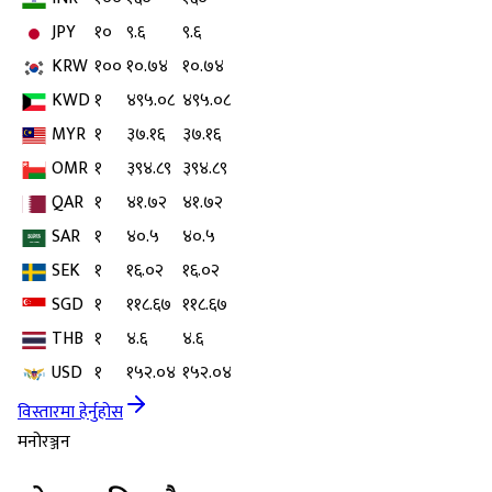
JPY
१०
९.६
९.६
KRW
१००
१०.७४
१०.७४
KWD
१
४९५.०८
४९५.०८
MYR
१
३७.१६
३७.१६
OMR
१
३९४.८९
३९४.८९
QAR
१
४१.७२
४१.७२
SAR
१
४०.५
४०.५
SEK
१
१६.०२
१६.०२
SGD
१
११८.६७
११८.६७
THB
१
४.६
४.६
USD
१
१५२.०४
१५२.०४
विस्तारमा हेर्नुहोस
मनोरञ्जन