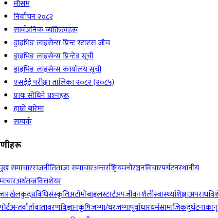
मौसम
निर्वाचन २०८२
सार्वजनिक व्यक्तित्वहरू
ड्राइभिङ लाइसेन्स प्रिन्ट स्टाटस जाँच
ड्राइभिङ लाइसेन्स प्रिन्टेड सूची
ड्राइभिङ लाइसेन्स कार्यालय सूची
एसईई परीक्षा तालिका २०८२ (२०८५)
प्रायः सोधिने प्रश्‍नहरू
हाम्रो बारेमा
सम्पर्क
रेणीहरू
रमुख समाचार
राजनीति
ताजा समाचार
अन्तर्राष्ट्रिय
मनोरञ्जन
विचार
पर्यटन
स्थानीय
माचार
अर्थतन्त्र
वित्त
शेयर
जार
खेलकुद
प्रविधि
संस्कृति
अटोमोबाइल
स्टार्टअप
जीवनशैली
स्वास्थ्य
शिक्षा
अपराध
विश
पोर्ट
अन्तर्वार्ता
वातावरण
विज्ञान
कृषि
जग्गा/घरजग्गा
पूर्वाधार
धर्म
सामाजिक
दुर्घटना
कान