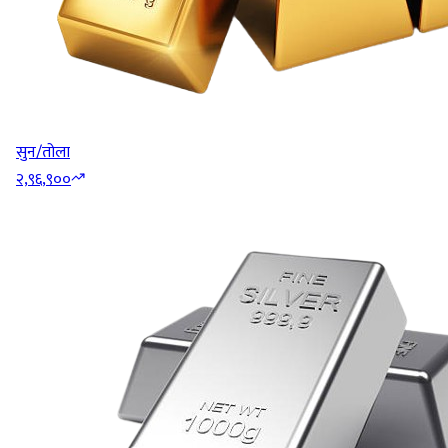
सुन/तोला
२,९६,९००