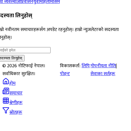
ा व्यवस्था
आप्रवासन
युवा
महिला
मौसम
दस्यता लिनुहोस्
म्रो नवीनतम समाचारहरूसँग अपडेट रहनुहोस्। हाम्रो न्युजलेटरको सदस्यता
नुहोस्।
सदस्यता लिनुहोस्
©
2026
नोटिफाई नेपाल।
विकासकर्ता:
लिपि
गोपनीयता नीति
|
सर्वाधिकार सुरक्षित।
पोइन्ट
सेवाका सर्तहरू
होम
समाचार
श्रेणीहरू
स्रोतहरू