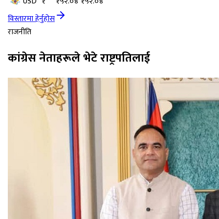
USD
१
१५२.०४
१५२.०४
विस्तारमा हेर्नुहोस
राजनीति
कांग्रेस नेताहरूले भेटे राष्ट्रपतिलाई