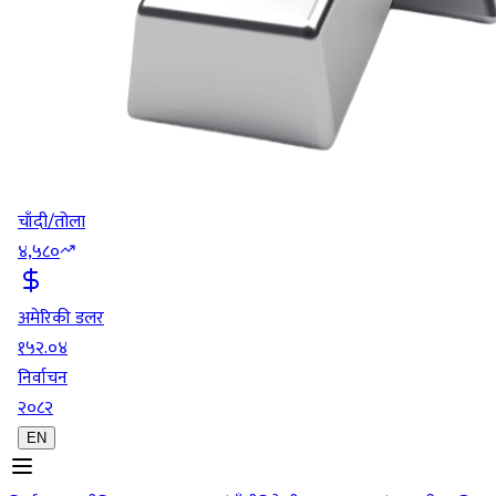
चाँदी/तोला
४,५८०
अमेरिकी डलर
१५२.०४
निर्वाचन
२०८२
EN