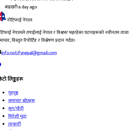
बाह्रखरी
·
a day ago
नोटिफाई नेपाल
ोटिफाई नेपालले तपाईंलाई नेपाल र विश्वभर भइरहेका घटनाहरूको नवीनतम ताजा
ाचार, विस्तृत रिपोर्टिङ र विश्लेषण प्रदान गर्दछ।
info.notifynepal@gmail.com
िटो लिङ्कहरू
गृहपृष्ठ
समाचार स्रोतहरू
सुन/चाँदी
विदेशी मुद्रा
तरकारी