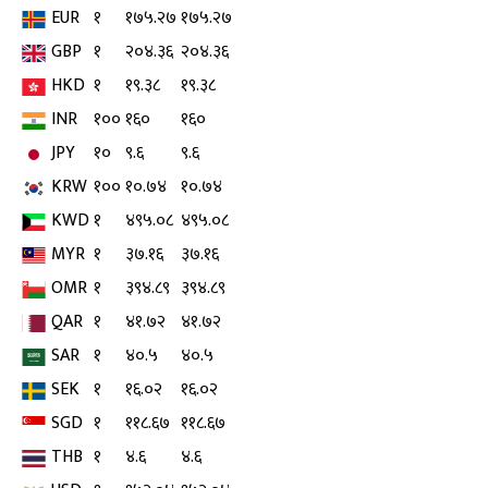
EUR
१
१७५.२७
१७५.२७
GBP
१
२०४.३६
२०४.३६
HKD
१
१९.३८
१९.३८
INR
१००
१६०
१६०
JPY
१०
९.६
९.६
KRW
१००
१०.७४
१०.७४
KWD
१
४९५.०८
४९५.०८
MYR
१
३७.१६
३७.१६
OMR
१
३९४.८९
३९४.८९
QAR
१
४१.७२
४१.७२
SAR
१
४०.५
४०.५
SEK
१
१६.०२
१६.०२
SGD
१
११८.६७
११८.६७
THB
१
४.६
४.६