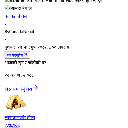
क्यानडा नेपाल
•
By
CanadaNepal
•
बुधबार, २७ फाल्गुण २०८२, ६:०० अपराह्न
थप पढ्नुहोस्
आजको सुन र चाँदीको दर
२२ श्रावण , २,०८३
विस्तारमा हेर्नुहोस
छापावाल
प्रति तोला
२,९६,९००