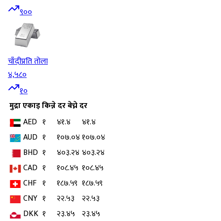
९००
चाँदी
प्रति तोला
४,५८०
१०
मुद्रा
एकाइ
किन्ने दर
बेच्ने दर
AED
१
४१.४
४१.४
AUD
१
१०७.०४
१०७.०४
BHD
१
४०३.२४
४०३.२४
CAD
१
१०८.४५
१०८.४५
CHF
१
१८७.५९
१८७.५९
CNY
१
२२.५३
२२.५३
DKK
१
२३.४५
२३.४५