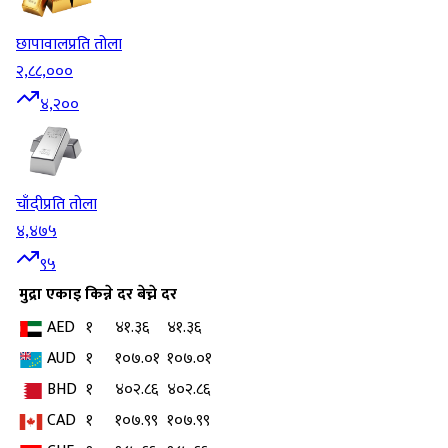
छापावाल
प्रति तोला
२,८८,०००
४,२००
चाँदी
प्रति तोला
४,४७५
९५
मुद्रा
एकाइ
किन्ने दर
बेच्ने दर
AED
१
४१.३६
४१.३६
AUD
१
१०७.०१
१०७.०१
BHD
१
४०२.८६
४०२.८६
CAD
१
१०७.९९
१०७.९९