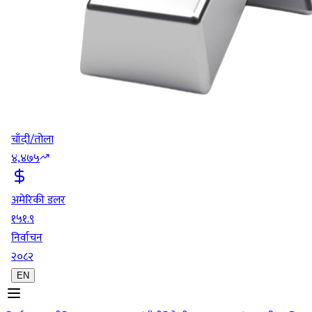
चाँदी/तोला
४,४७५
अमेरिकी डलर
१५१.९
निर्वाचन
२०८२
EN