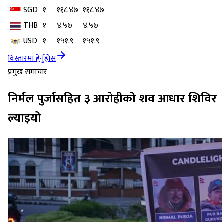
SGD
१
११८.४७
११८.४७
THB
१
४.५७
४.५७
USD
१
१५१.९
१५१.९
विस्तारमा हेर्नुहोस
प्रमुख समाचार
निर्मल पुर्जासहित ३ आरोहीको शव आधार शिविर
ल्याइयो