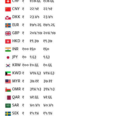
CHF
१
१८७.६६
१८७.६६
CNY
१
२२.५१
२२.५१
DKK
१
२३.४५
२३.४५
EUR
१
१७५.२६
१७५.२६
GBP
१
२०४.५७
२०४.५७
HKD
१
१९.३७
१९.३७
INR
१००
१६०
१६०
JPY
१०
९.६३
९.६३
KRW
१००
१०.६६
१०.६६
KWD
१
४९४.६३
४९४.६३
MYR
१
३७.११
३७.११
OMR
१
३९४.५३
३९४.५३
QAR
१
४१.६६
४१.६६
SAR
१
४०.४५
४०.४५
SEK
१
१५.९४
१५.९४