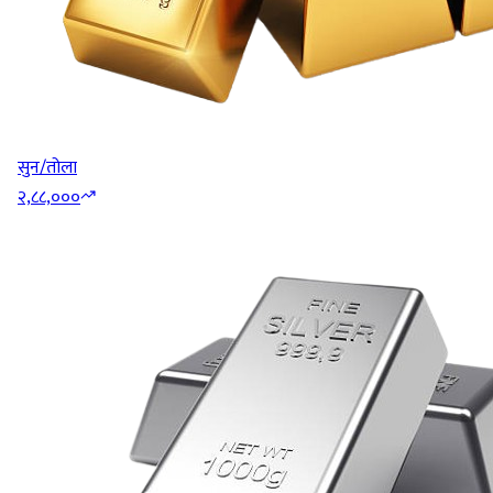
सुन/तोला
२,८८,०००