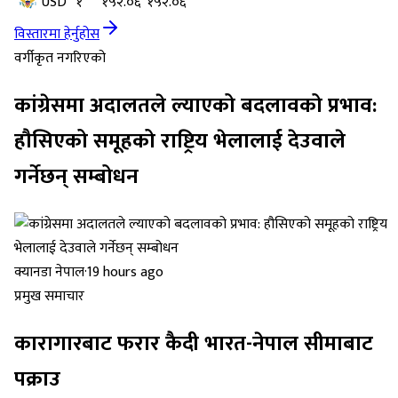
USD
१
१५२.०६
१५२.०६
विस्तारमा हेर्नुहोस
वर्गीकृत नगरिएको
कांग्रेसमा अदालतले ल्याएको बदलावको प्रभाव:
हौसिएको समूहको राष्ट्रिय भेलालाई देउवाले
गर्नेछन् सम्बोधन
क्यानडा नेपाल
·
19 hours ago
प्रमुख समाचार
कारागारबाट फरार कैदी भारत-नेपाल सीमाबाट
पक्राउ