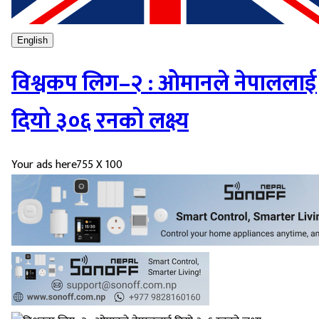
English
विश्वकप लिग–२ : ओमानले नेपाललाई
दियो ३०६ रनको लक्ष्य
Your ads here
755 X 100