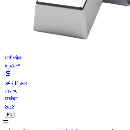
चाँदी/तोला
४,५८०
अमेरिकी डलर
१५२.०६
निर्वाचन
२०८२
EN