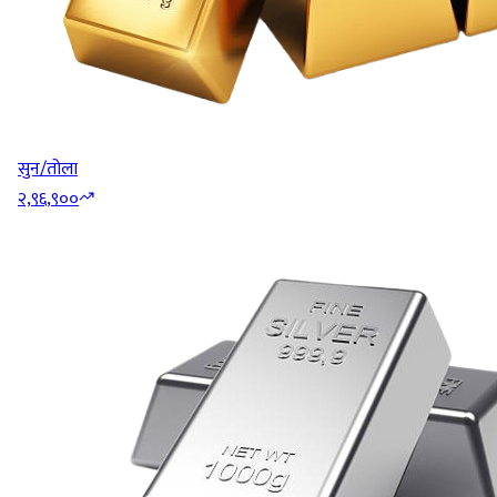
सुन/तोला
२,९६,९००