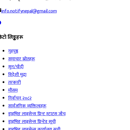
info.notifynepal@gmail.com
िटो लिङ्कहरू
गृहपृष्ठ
समाचार स्रोतहरू
सुन/चाँदी
विदेशी मुद्रा
तरकारी
मौसम
निर्वाचन २०८२
सार्वजनिक व्यक्तित्वहरू
ड्राइभिङ लाइसेन्स प्रिन्ट स्टाटस जाँच
ड्राइभिङ लाइसेन्स प्रिन्टेड सूची
ड्राइभिङ लाइसेन्स कार्यालय सूची