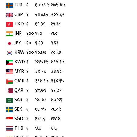
EUR
१
१७५.४५
१७५.४५
GBP
१
२०४.६२
२०४.६२
HKD
१
१९.३८
१९.३८
INR
१००
१६०
१६०
JPY
१०
९.६३
९.६३
KRW
१००
१०.६७
१०.६७
KWD
१
४९५.१५
४९५.१५
MYR
१
३७.१८
३७.१८
OMR
१
३९४.९५
३९४.९५
QAR
१
४१.७१
४१.७१
SAR
१
४०.४९
४०.४९
SEK
१
१६.०५
१६.०५
SGD
१
११८.६
११८.६
THB
१
४.६
४.६