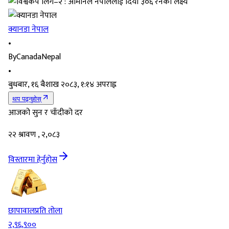
क्यानडा नेपाल
•
By
CanadaNepal
•
बुधबार, १६ बैशाख २०८३, १:१४ अपराह्न
थप पढ्नुहोस्
आजको सुन र चाँदीको दर
२२ श्रावण , २,०८३
विस्तारमा हेर्नुहोस
छापावाल
प्रति तोला
२,९६,९००