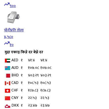
९००
चाँदी
प्रति तोला
४,५८०
१०
मुद्रा
एकाइ
किन्ने दर
बेच्ने दर
AED
१
४१.४
४१.४
AUD
१
१०७.०८
१०७.०८
BHD
१
४०३.२९
४०३.२९
CAD
१
१०८.५३
१०८.५३
CHF
१
१८७.८३
१८७.८३
CNY
१
२२.५३
२२.५३
DKK
१
२३.४७
२३.४७