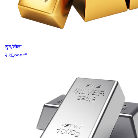
सुन/तोला
२,९६,०००