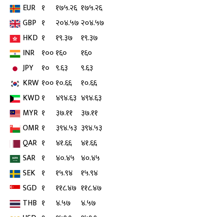
EUR
१
१७५.२६
१७५.२६
GBP
१
२०४.५७
२०४.५७
HKD
१
१९.३७
१९.३७
INR
१००
१६०
१६०
JPY
१०
९.६३
९.६३
KRW
१००
१०.६६
१०.६६
KWD
१
४९४.६३
४९४.६३
MYR
१
३७.११
३७.११
OMR
१
३९४.५३
३९४.५३
QAR
१
४१.६६
४१.६६
SAR
१
४०.४५
४०.४५
SEK
१
१५.९४
१५.९४
SGD
१
११८.४७
११८.४७
THB
१
४.५७
४.५७