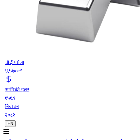
चाँदी/तोला
४,५७०
अमेरिकी डलर
१५१.९
निर्वाचन
२०८२
EN