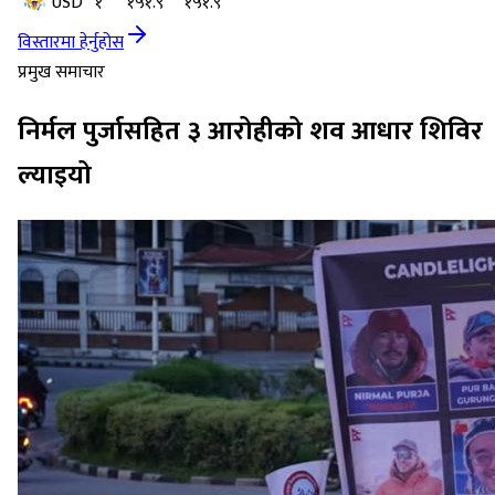
USD
१
१५१.९
१५१.९
विस्तारमा हेर्नुहोस
प्रमुख समाचार
निर्मल पुर्जासहित ३ आरोहीको शव आधार शिविर
ल्याइयो