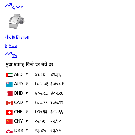
८,०००
चाँदी
प्रति तोला
४,५७०
९५
मुद्रा
एकाइ
किन्ने दर
बेच्ने दर
AED
१
४१.३६
४१.३६
AUD
१
१०७.०१
१०७.०१
BHD
१
४०२.८६
४०२.८६
CAD
१
१०७.९९
१०७.९९
CHF
१
१८७.६६
१८७.६६
CNY
१
२२.५१
२२.५१
DKK
१
२३.४५
२३.४५