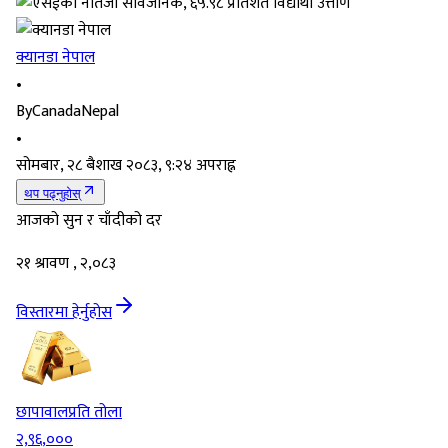
क्यानडा नेपाल
•
By
CanadaNepal
•
सोमबार, २८ बैशाख २०८३, ९:२४ अपराह्न
थप पढ्नुहोस्
आजको सुन र चाँदीको दर
२१ श्रावण , २,०८३
विस्तारमा हेर्नुहोस
छापावाल
प्रति तोला
२,९६,०००