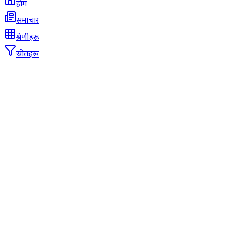
होम
समाचार
श्रेणीहरू
स्रोतहरू