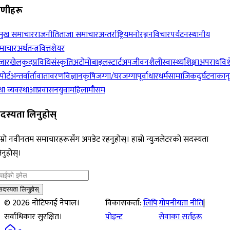
रेणीहरू
रमुख समाचार
राजनीति
ताजा समाचार
अन्तर्राष्ट्रिय
मनोरञ्जन
विचार
पर्यटन
स्थानीय
माचार
अर्थतन्त्र
वित्त
शेयर
जार
खेलकुद
प्रविधि
संस्कृति
अटोमोबाइल
स्टार्टअप
जीवनशैली
स्वास्थ्य
शिक्षा
अपराध
विश
पोर्ट
अन्तर्वार्ता
वातावरण
विज्ञान
कृषि
जग्गा/घरजग्गा
पूर्वाधार
धर्म
सामाजिक
दुर्घटना
कान
ा व्यवस्था
आप्रवासन
युवा
महिला
मौसम
दस्यता लिनुहोस्
म्रो नवीनतम समाचारहरूसँग अपडेट रहनुहोस्। हाम्रो न्युजलेटरको सदस्यता
नुहोस्।
सदस्यता लिनुहोस्
©
2026
नोटिफाई नेपाल।
विकासकर्ता:
लिपि
गोपनीयता नीति
|
सर्वाधिकार सुरक्षित।
पोइन्ट
सेवाका सर्तहरू