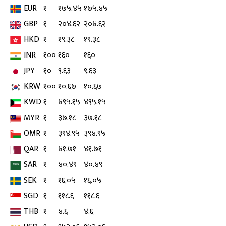
EUR
१
१७५.४५
१७५.४५
GBP
१
२०४.६२
२०४.६२
HKD
१
१९.३८
१९.३८
INR
१००
१६०
१६०
JPY
१०
९.६३
९.६३
KRW
१००
१०.६७
१०.६७
KWD
१
४९५.१५
४९५.१५
MYR
१
३७.१८
३७.१८
OMR
१
३९४.९५
३९४.९५
QAR
१
४१.७१
४१.७१
SAR
१
४०.४९
४०.४९
SEK
१
१६.०५
१६.०५
SGD
१
११८.६
११८.६
THB
१
४.६
४.६