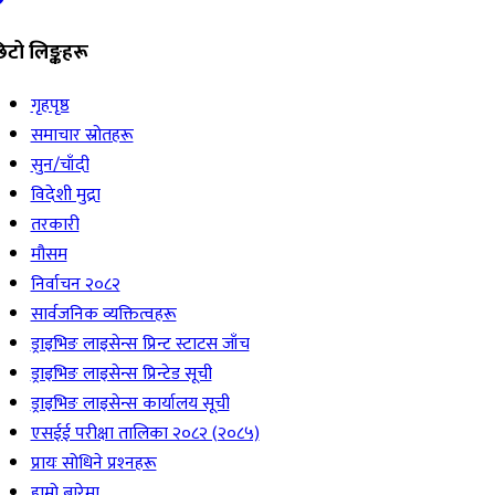
िटो लिङ्कहरू
गृहपृष्ठ
समाचार स्रोतहरू
सुन/चाँदी
विदेशी मुद्रा
तरकारी
मौसम
निर्वाचन २०८२
सार्वजनिक व्यक्तित्वहरू
ड्राइभिङ लाइसेन्स प्रिन्ट स्टाटस जाँच
ड्राइभिङ लाइसेन्स प्रिन्टेड सूची
ड्राइभिङ लाइसेन्स कार्यालय सूची
एसईई परीक्षा तालिका २०८२ (२०८५)
प्रायः सोधिने प्रश्‍नहरू
हाम्रो बारेमा