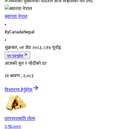
क्यानडा नेपाल
•
By
CanadaNepal
•
शुक्रबार, ०१ जेठ २०८३, ८:१४ पूर्वाह्न
थप पढ्नुहोस्
आजको सुन र चाँदीको दर
२१ श्रावण , २,०८३
विस्तारमा हेर्नुहोस
छापावाल
प्रति तोला
२,९६,०००