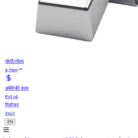
चाँदी/तोला
४,५७०
अमेरिकी डलर
१५२.०६
निर्वाचन
२०८२
EN