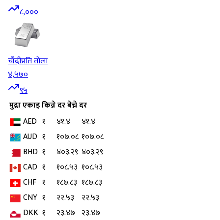
८,०००
चाँदी
प्रति तोला
४,५७०
९५
मुद्रा
एकाइ
किन्ने दर
बेच्ने दर
AED
१
४१.४
४१.४
AUD
१
१०७.०८
१०७.०८
BHD
१
४०३.२९
४०३.२९
CAD
१
१०८.५३
१०८.५३
CHF
१
१८७.८३
१८७.८३
CNY
१
२२.५३
२२.५३
DKK
१
२३.४७
२३.४७