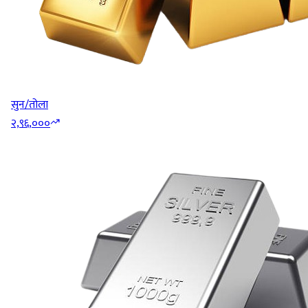
सुन/तोला
२,९६,०००