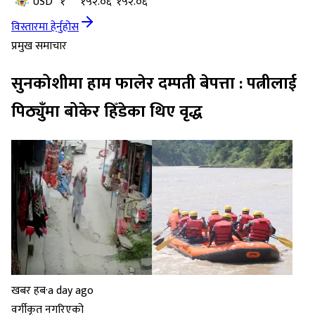
USD
१
१५२.०६
१५२.०६
विस्तारमा हेर्नुहोस
प्रमुख समाचार
सुनकोशीमा हाम फालेर दम्पती बेपत्ता : पत्नीलाई
पिठ्युँमा बोकेर हिँडेका थिए वृद्ध
खबर हब
·
a day ago
वर्गीकृत नगरिएको