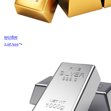
सुन/तोला
३,०१,५००