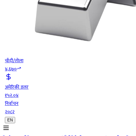
चाँदी/तोला
४,६७०
अमेरिकी डलर
१५२.०४
निर्वाचन
२०८२
EN