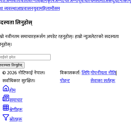
पोर्ट
अन्तर्वार्ता
वातावरण
विज्ञान
कृषि
जग्गा/घरजग्गा
पूर्वाधार
धर्म
सामाजिक
दुर्घटना
कान
ा व्यवस्था
आप्रवासन
युवा
महिला
मौसम
दस्यता लिनुहोस्
म्रो नवीनतम समाचारहरूसँग अपडेट रहनुहोस्। हाम्रो न्युजलेटरको सदस्यता
नुहोस्।
सदस्यता लिनुहोस्
©
2026
नोटिफाई नेपाल।
विकासकर्ता:
लिपि
गोपनीयता नीति
|
सर्वाधिकार सुरक्षित।
पोइन्ट
सेवाका सर्तहरू
होम
समाचार
श्रेणीहरू
स्रोतहरू