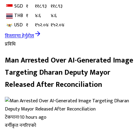
SGD
१
११८.९३
११८.९३
THB
१
४.६
४.६
USD
१
१५२.०४
१५२.०४
विस्तारमा हेर्नुहोस
प्रविधि
Man Arrested Over AI-Generated Image
Targeting Dharan Deputy Mayor
Released After Reconciliation
टेकपाना
·
10 hours ago
वर्गीकृत नगरिएको