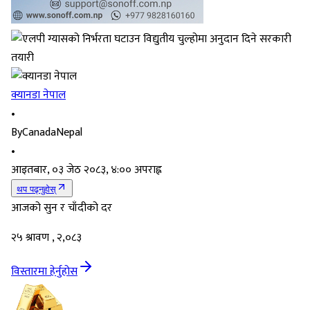
क्यानडा नेपाल
•
By
CanadaNepal
•
आइतबार, ०३ जेठ २०८३, ४:०० अपराह्न
थप पढ्नुहोस्
आजको सुन र चाँदीको दर
२५ श्रावण , २,०८३
विस्तारमा हेर्नुहोस