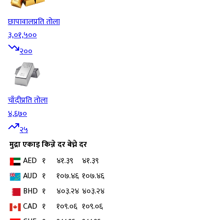
छापावाल
प्रति तोला
३,०१,५००
२००
चाँदी
प्रति तोला
४,६७०
२५
मुद्रा
एकाइ
किन्ने दर
बेच्ने दर
AED
१
४१.३९
४१.३९
AUD
१
१०७.४६
१०७.४६
BHD
१
४०३.२४
४०३.२४
CAD
१
१०९.०६
१०९.०६