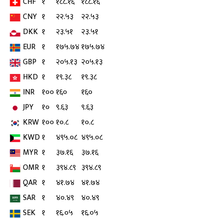
CHF
१
१८८.१६
१८८.१६
CNY
१
२२.५३
२२.५३
DKK
१
२३.५१
२३.५१
EUR
१
१७५.७४
१७५.७४
GBP
१
२०५.१३
२०५.१३
HKD
१
१९.३८
१९.३८
INR
१००
१६०
१६०
JPY
१०
९.६३
९.६३
KRW
१००
१०.८
१०.८
KWD
१
४९५.०८
४९५.०८
MYR
१
३७.१६
३७.१६
OMR
१
३९४.८९
३९४.८९
QAR
१
४१.७४
४१.७४
SAR
१
४०.४९
४०.४९
SEK
१
१६.०५
१६.०५