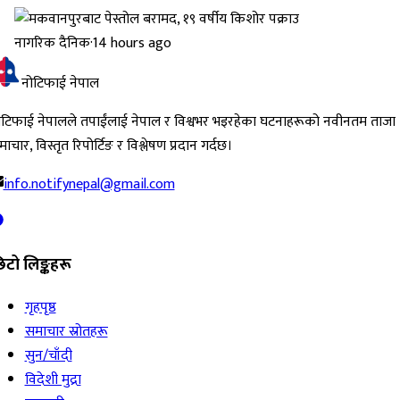
नागरिक दैनिक
·
14 hours ago
नोटिफाई नेपाल
ोटिफाई नेपालले तपाईंलाई नेपाल र विश्वभर भइरहेका घटनाहरूको नवीनतम ताजा
ाचार, विस्तृत रिपोर्टिङ र विश्लेषण प्रदान गर्दछ।
info.notifynepal@gmail.com
िटो लिङ्कहरू
गृहपृष्ठ
समाचार स्रोतहरू
सुन/चाँदी
विदेशी मुद्रा