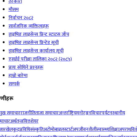
तरकारी
मौसम
निर्वाचन २०८२
सार्वजनिक व्यक्तित्वहरू
ड्राइभिङ लाइसेन्स प्रिन्ट स्टाटस जाँच
ड्राइभिङ लाइसेन्स प्रिन्टेड सूची
ड्राइभिङ लाइसेन्स कार्यालय सूची
एसईई परीक्षा तालिका २०८२ (२०८५)
प्रायः सोधिने प्रश्‍नहरू
हाम्रो बारेमा
सम्पर्क
रेणीहरू
रमुख समाचार
राजनीति
ताजा समाचार
अन्तर्राष्ट्रिय
मनोरञ्जन
विचार
पर्यटन
स्थानीय
माचार
अर्थतन्त्र
वित्त
शेयर
जार
खेलकुद
प्रविधि
संस्कृति
अटोमोबाइल
स्टार्टअप
जीवनशैली
स्वास्थ्य
शिक्षा
अपराध
विश