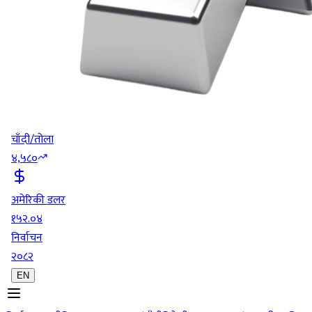
चाँदी/तोला
४,५८०
अमेरिकी डलर
१५२.०४
निर्वाचन
२०८२
EN