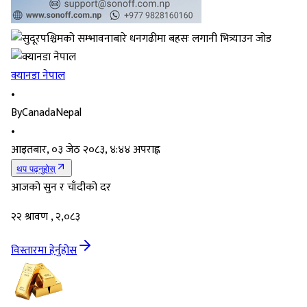
क्यानडा नेपाल
•
By
CanadaNepal
•
आइतबार, ०३ जेठ २०८३, ४:४४ अपराह्न
थप पढ्नुहोस्
आजको सुन र चाँदीको दर
२२ श्रावण , २,०८३
विस्तारमा हेर्नुहोस