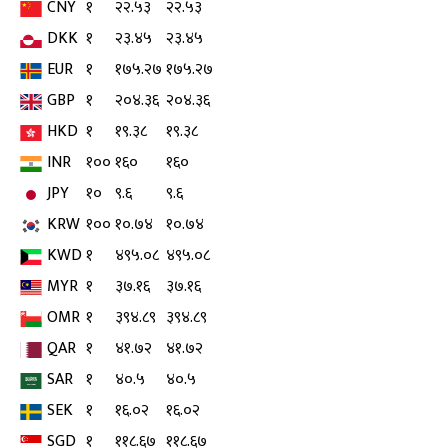
CNY
१
२२.५३
२२.५३
DKK
१
२३.४५
२३.४५
EUR
१
१७५.२७
१७५.२७
GBP
१
२०४.३६
२०४.३६
HKD
१
१९.३८
१९.३८
INR
१००
१६०
१६०
JPY
१०
९.६
९.६
KRW
१००
१०.७४
१०.७४
KWD
१
४९५.०८
४९५.०८
MYR
१
३७.१६
३७.१६
OMR
१
३९४.८९
३९४.८९
QAR
१
४१.७२
४१.७२
SAR
१
४०.५
४०.५
SEK
१
१६.०२
१६.०२
SGD
१
११८.६७
११८.६७