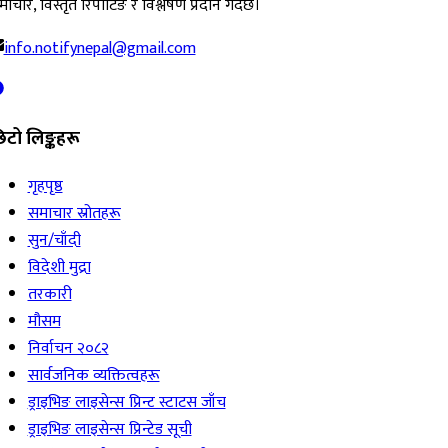
ाचार, विस्तृत रिपोर्टिङ र विश्लेषण प्रदान गर्दछ।
info.notifynepal@gmail.com
िटो लिङ्कहरू
गृहपृष्ठ
समाचार स्रोतहरू
सुन/चाँदी
विदेशी मुद्रा
तरकारी
मौसम
निर्वाचन २०८२
सार्वजनिक व्यक्तित्वहरू
ड्राइभिङ लाइसेन्स प्रिन्ट स्टाटस जाँच
ड्राइभिङ लाइसेन्स प्रिन्टेड सूची