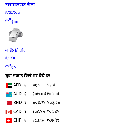
छापावाल
प्रति तोला
२,९६,९००
९००
चाँदी
प्रति तोला
४,५८०
१०
मुद्रा
एकाइ
किन्ने दर
बेच्ने दर
AED
१
४१.४
४१.४
AUD
१
१०७.०४
१०७.०४
BHD
१
४०३.२४
४०३.२४
CAD
१
१०८.४५
१०८.४५
CHF
१
१८७.५९
१८७.५९