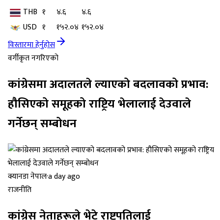
THB
१
४.६
४.६
USD
१
१५२.०४
१५२.०४
विस्तारमा हेर्नुहोस
वर्गीकृत नगरिएको
कांग्रेसमा अदालतले ल्याएको बदलावको प्रभाव:
हौसिएको समूहको राष्ट्रिय भेलालाई देउवाले
गर्नेछन् सम्बोधन
क्यानडा नेपाल
·
a day ago
राजनीति
कांग्रेस नेताहरूले भेटे राष्ट्रपतिलाई