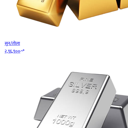
सुन/तोला
२,९६,९००