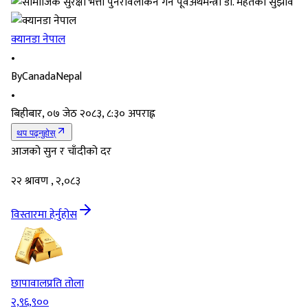
क्यानडा नेपाल
•
By
CanadaNepal
•
बिहीबार, ०७ जेठ २०८३, ८:३० अपराह्न
थप पढ्नुहोस्
आजको सुन र चाँदीको दर
२२ श्रावण , २,०८३
विस्तारमा हेर्नुहोस
छापावाल
प्रति तोला
२,९६,९००