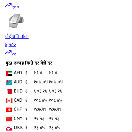
९००
चाँदी
प्रति तोला
४,५८०
१०
मुद्रा
एकाइ
किन्ने दर
बेच्ने दर
AED
१
४१.४
४१.४
AUD
१
१०७.०४
१०७.०४
BHD
१
४०३.२४
४०३.२४
CAD
१
१०८.४५
१०८.४५
CHF
१
१८७.५९
१८७.५९
CNY
१
२२.५३
२२.५३
DKK
१
२३.४५
२३.४५