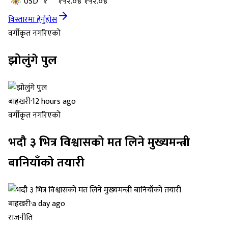
USD
१
१५२.०४
१५२.०४
विस्तारमा हेर्नुहोस
वर्गीकृत नगरिएको
झोलुंगे पुल
बाह्रखरी
·
12 hours ago
वर्गीकृत नगरिएको
भदौ ३ भित्र विश्वासको मत लिने मुख्यमन्त्री
बानियाँको तयारी
बाह्रखरी
·
a day ago
राजनीति