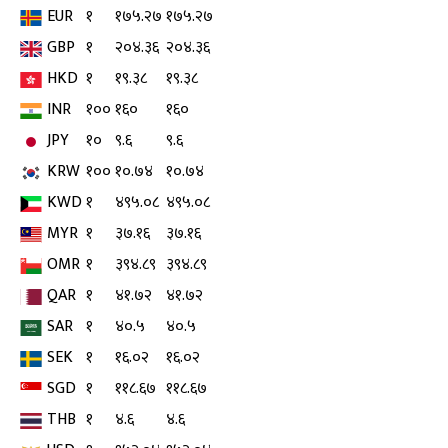
EUR
१
१७५.२७
१७५.२७
GBP
१
२०४.३६
२०४.३६
HKD
१
१९.३८
१९.३८
INR
१००
१६०
१६०
JPY
१०
९.६
९.६
KRW
१००
१०.७४
१०.७४
KWD
१
४९५.०८
४९५.०८
MYR
१
३७.१६
३७.१६
OMR
१
३९४.८९
३९४.८९
QAR
१
४१.७२
४१.७२
SAR
१
४०.५
४०.५
SEK
१
१६.०२
१६.०२
SGD
१
११८.६७
११८.६७
THB
१
४.६
४.६