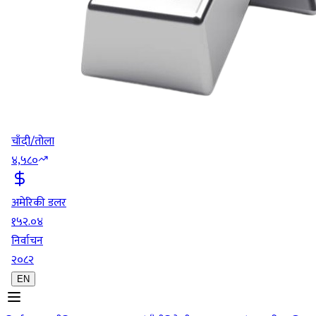
चाँदी/तोला
४,५८०
अमेरिकी डलर
१५२.०४
निर्वाचन
२०८२
EN