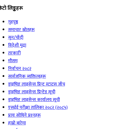
िटो लिङ्कहरू
गृहपृष्ठ
समाचार स्रोतहरू
सुन/चाँदी
विदेशी मुद्रा
तरकारी
मौसम
निर्वाचन २०८२
सार्वजनिक व्यक्तित्वहरू
ड्राइभिङ लाइसेन्स प्रिन्ट स्टाटस जाँच
ड्राइभिङ लाइसेन्स प्रिन्टेड सूची
ड्राइभिङ लाइसेन्स कार्यालय सूची
एसईई परीक्षा तालिका २०८२ (२०८५)
प्रायः सोधिने प्रश्‍नहरू
हाम्रो बारेमा