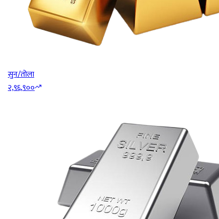
सुन/तोला
२,९६,९००