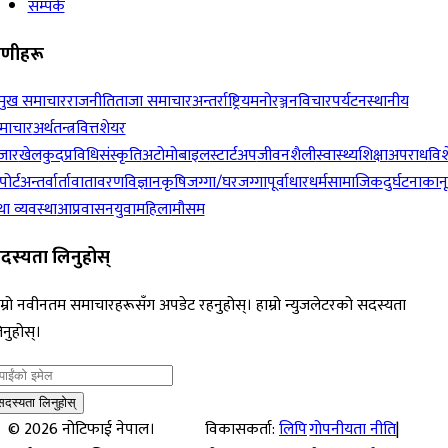
सम्पर्क
रेणीहरू
रमुख समाचार
राजनीति
ताजा समाचार
अन्तर्राष्ट्रिय
मनोरञ्जन
विचार
पर्यटन
स्थानीय
माचार
अर्थतन्त्र
वित्त
शेयर
जार
खेलकुद
प्रविधि
संस्कृति
अटोमोबाइल
स्टार्टअप
जीवनशैली
स्वास्थ्य
शिक्षा
अपराध
विश
पोर्ट
अन्तर्वार्ता
वातावरण
विज्ञान
कृषि
जग्गा/घरजग्गा
पूर्वाधार
धर्म
सामाजिक
दुर्घटना
कान
ा व्यवस्था
आप्रवासन
युवा
महिला
मौसम
दस्यता लिनुहोस्
म्रो नवीनतम समाचारहरूसँग अपडेट रहनुहोस्। हाम्रो न्युजलेटरको सदस्यता
नुहोस्।
सदस्यता लिनुहोस्
©
2026
नोटिफाई नेपाल।
विकासकर्ता:
लिपि
गोपनीयता नीति
|