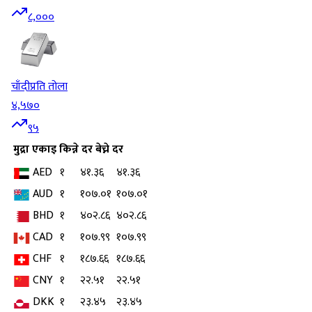
८,०००
चाँदी
प्रति तोला
४,५७०
९५
मुद्रा
एकाइ
किन्ने दर
बेच्ने दर
AED
१
४१.३६
४१.३६
AUD
१
१०७.०१
१०७.०१
BHD
१
४०२.८६
४०२.८६
CAD
१
१०७.९९
१०७.९९
CHF
१
१८७.६६
१८७.६६
CNY
१
२२.५१
२२.५१
DKK
१
२३.४५
२३.४५