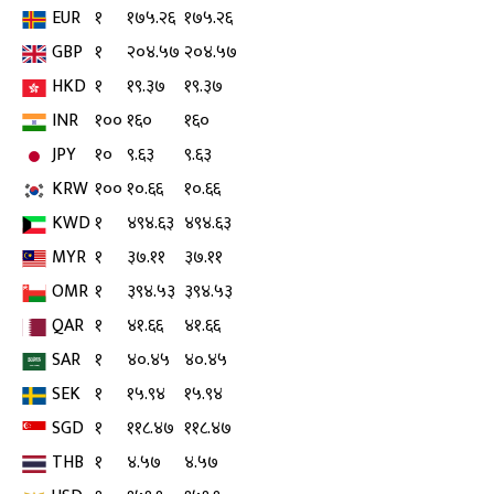
EUR
१
१७५.२६
१७५.२६
GBP
१
२०४.५७
२०४.५७
HKD
१
१९.३७
१९.३७
INR
१००
१६०
१६०
JPY
१०
९.६३
९.६३
KRW
१००
१०.६६
१०.६६
KWD
१
४९४.६३
४९४.६३
MYR
१
३७.११
३७.११
OMR
१
३९४.५३
३९४.५३
QAR
१
४१.६६
४१.६६
SAR
१
४०.४५
४०.४५
SEK
१
१५.९४
१५.९४
SGD
१
११८.४७
११८.४७
THB
१
४.५७
४.५७