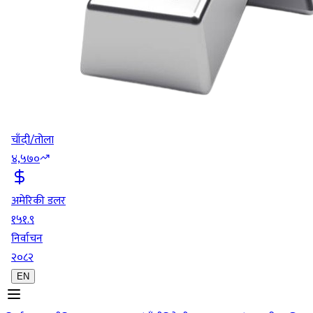
चाँदी/तोला
४,५७०
अमेरिकी डलर
१५१.९
निर्वाचन
२०८२
EN