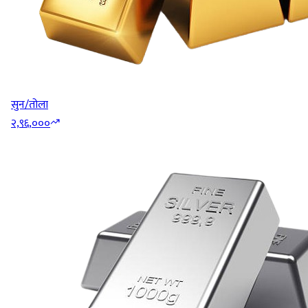
सुन/तोला
२,९६,०००