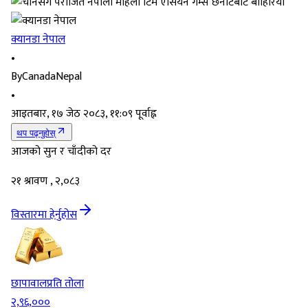
क्यानडा नेपाल
•
By
CanadaNepal
•
आइतबार, १७ जेठ २०८३, ११:०९ पूर्वाह्न
थप पढ्नुहोस्
आजको सुन र चाँदीको दर
२१ श्रावण , २,०८३
विस्तारमा हेर्नुहोस
छापावाल
प्रति तोला
२,९६,०००