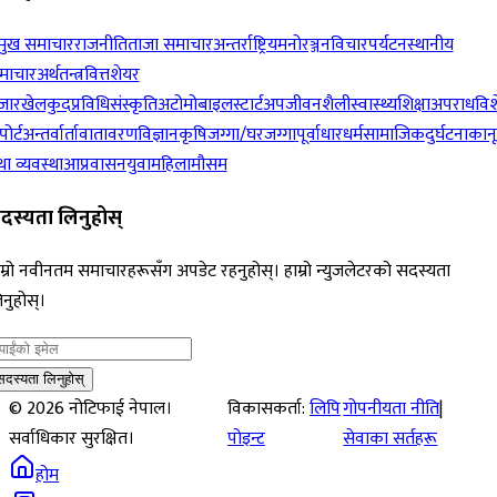
रमुख समाचार
राजनीति
ताजा समाचार
अन्तर्राष्ट्रिय
मनोरञ्जन
विचार
पर्यटन
स्थानीय
माचार
अर्थतन्त्र
वित्त
शेयर
जार
खेलकुद
प्रविधि
संस्कृति
अटोमोबाइल
स्टार्टअप
जीवनशैली
स्वास्थ्य
शिक्षा
अपराध
विश
पोर्ट
अन्तर्वार्ता
वातावरण
विज्ञान
कृषि
जग्गा/घरजग्गा
पूर्वाधार
धर्म
सामाजिक
दुर्घटना
कान
ा व्यवस्था
आप्रवासन
युवा
महिला
मौसम
दस्यता लिनुहोस्
म्रो नवीनतम समाचारहरूसँग अपडेट रहनुहोस्। हाम्रो न्युजलेटरको सदस्यता
नुहोस्।
सदस्यता लिनुहोस्
©
2026
नोटिफाई नेपाल।
विकासकर्ता:
लिपि
गोपनीयता नीति
|
सर्वाधिकार सुरक्षित।
पोइन्ट
सेवाका सर्तहरू
होम