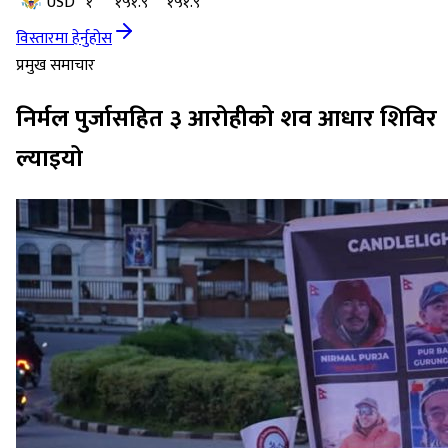
USD
१
१५१.९
१५१.९
विस्तारमा हेर्नुहोस
प्रमुख समाचार
निर्मल पुर्जासहित ३ आरोहीको शव आधार शिविर
ल्याइयो