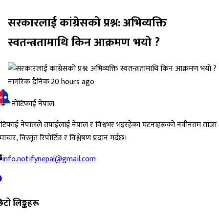
सरकारलाई कांग्रेसको प्रश्न: अभिव्यक्ति
स्वतन्त्रतामाथि किन आक्रमण भयो ?
नागरिक दैनिक
·
20 hours ago
नोटिफाई नेपाल
ोटिफाई नेपालले तपाईंलाई नेपाल र विश्वभर भइरहेका घटनाहरूको नवीनतम ताजा
ाचार, विस्तृत रिपोर्टिङ र विश्लेषण प्रदान गर्दछ।
info.notifynepal@gmail.com
िटो लिङ्कहरू