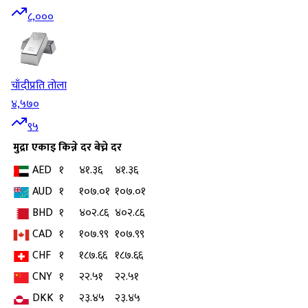
८,०००
चाँदी
प्रति तोला
४,५७०
९५
मुद्रा
एकाइ
किन्ने दर
बेच्ने दर
AED
१
४१.३६
४१.३६
AUD
१
१०७.०१
१०७.०१
BHD
१
४०२.८६
४०२.८६
CAD
१
१०७.९९
१०७.९९
CHF
१
१८७.६६
१८७.६६
CNY
१
२२.५१
२२.५१
DKK
१
२३.४५
२३.४५