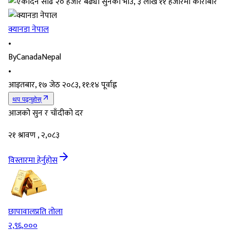
क्यानडा नेपाल
•
By
CanadaNepal
•
आइतबार, १७ जेठ २०८३, ११:१४ पूर्वाह्न
थप पढ्नुहोस्
आजको सुन र चाँदीको दर
२१ श्रावण , २,०८३
विस्तारमा हेर्नुहोस
छापावाल
प्रति तोला
२,९६,०००