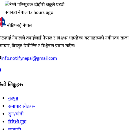
क्यानडा नेपाल
·
12 hours ago
नोटिफाई नेपाल
ोटिफाई नेपालले तपाईंलाई नेपाल र विश्वभर भइरहेका घटनाहरूको नवीनतम ताजा
ाचार, विस्तृत रिपोर्टिङ र विश्लेषण प्रदान गर्दछ।
info.notifynepal@gmail.com
िटो लिङ्कहरू
गृहपृष्ठ
समाचार स्रोतहरू
सुन/चाँदी
विदेशी मुद्रा
तरकारी