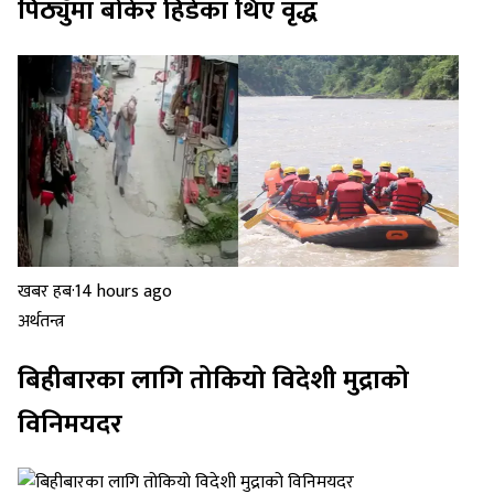
पिठ्युँमा बोकेर हिँडेका थिए वृद्ध
खबर हब
·
14 hours ago
अर्थतन्त्र
बिहीबारका लागि तोकियो विदेशी मुद्राको
विनिमयदर