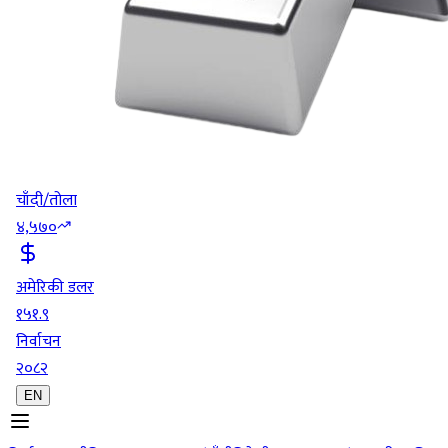
चाँदी/तोला
४,५७०
अमेरिकी डलर
१५१.९
निर्वाचन
२०८२
EN