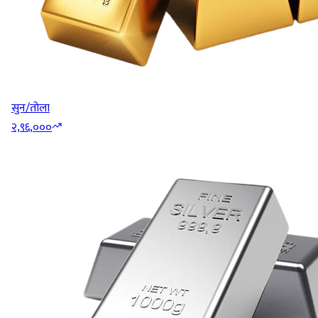
सुन/तोला
२,९६,०००