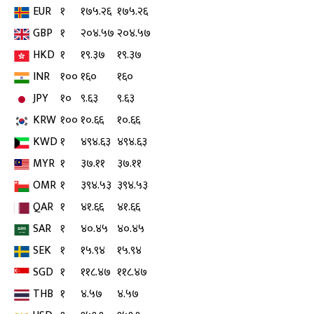
EUR
१
१७५.२६
१७५.२६
GBP
१
२०४.५७
२०४.५७
HKD
१
१९.३७
१९.३७
INR
१००
१६०
१६०
JPY
१०
९.६३
९.६३
KRW
१००
१०.६६
१०.६६
KWD
१
४९४.६३
४९४.६३
MYR
१
३७.११
३७.११
OMR
१
३९४.५३
३९४.५३
QAR
१
४१.६६
४१.६६
SAR
१
४०.४५
४०.४५
SEK
१
१५.९४
१५.९४
SGD
१
११८.४७
११८.४७
THB
१
४.५७
४.५७