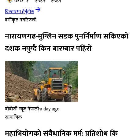
USD
१
१५१.९
१५१.९
विस्तारमा हेर्नुहोस
वर्गीकृत नगरिएको
नारायणगढ-मुग्लिन सडक पुनर्निर्माण सकिएको
दशक नपुग्दै किन बारम्बार पहिरो
बीबीसी न्यूज नेपाली
·
a day ago
सामाजिक
महाभियोगको संवैधानिक मर्म: प्रतिशोध कि