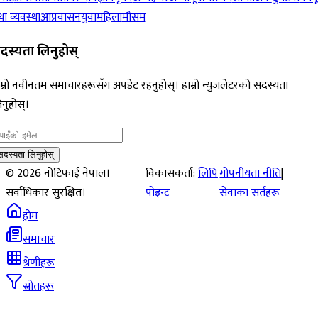
ा व्यवस्था
आप्रवासन
युवा
महिला
मौसम
दस्यता लिनुहोस्
म्रो नवीनतम समाचारहरूसँग अपडेट रहनुहोस्। हाम्रो न्युजलेटरको सदस्यता
नुहोस्।
सदस्यता लिनुहोस्
©
2026
नोटिफाई नेपाल।
विकासकर्ता:
लिपि
गोपनीयता नीति
|
सर्वाधिकार सुरक्षित।
पोइन्ट
सेवाका सर्तहरू
होम
समाचार
श्रेणीहरू
स्रोतहरू