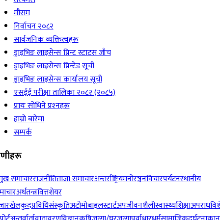
मौसम
निर्वाचन २०८२
सार्वजनिक व्यक्तित्वहरू
ड्राइभिङ लाइसेन्स प्रिन्ट स्टाटस जाँच
ड्राइभिङ लाइसेन्स प्रिन्टेड सूची
ड्राइभिङ लाइसेन्स कार्यालय सूची
एसईई परीक्षा तालिका २०८२ (२०८५)
प्रायः सोधिने प्रश्‍नहरू
हाम्रो बारेमा
सम्पर्क
रेणीहरू
रमुख समाचार
राजनीति
ताजा समाचार
अन्तर्राष्ट्रिय
मनोरञ्जन
विचार
पर्यटन
स्थानीय
माचार
अर्थतन्त्र
वित्त
शेयर
जार
खेलकुद
प्रविधि
संस्कृति
अटोमोबाइल
स्टार्टअप
जीवनशैली
स्वास्थ्य
शिक्षा
अपराध
विश
पोर्ट
अन्तर्वार्ता
वातावरण
विज्ञान
कृषि
जग्गा/घरजग्गा
पूर्वाधार
धर्म
सामाजिक
दुर्घटना
कान