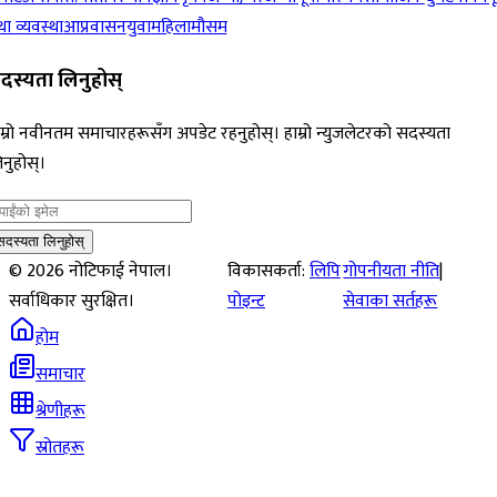
ा व्यवस्था
आप्रवासन
युवा
महिला
मौसम
दस्यता लिनुहोस्
म्रो नवीनतम समाचारहरूसँग अपडेट रहनुहोस्। हाम्रो न्युजलेटरको सदस्यता
नुहोस्।
सदस्यता लिनुहोस्
©
2026
नोटिफाई नेपाल।
विकासकर्ता:
लिपि
गोपनीयता नीति
|
सर्वाधिकार सुरक्षित।
पोइन्ट
सेवाका सर्तहरू
होम
समाचार
श्रेणीहरू
स्रोतहरू