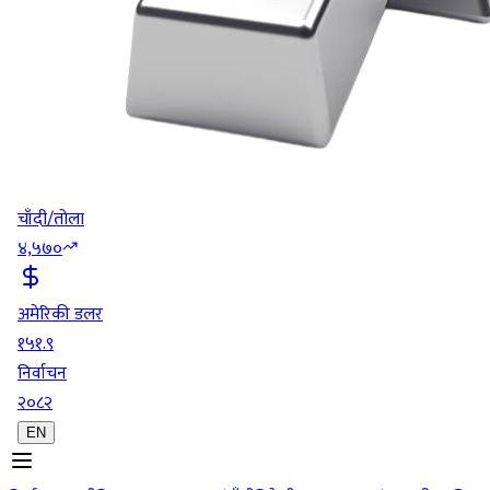
चाँदी/तोला
४,५७०
अमेरिकी डलर
१५१.९
निर्वाचन
२०८२
EN