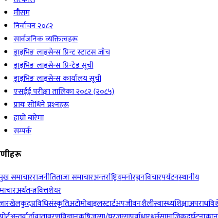
मौसम
निर्वाचन २०८२
सार्वजनिक व्यक्तित्वहरू
ड्राइभिङ लाइसेन्स प्रिन्ट स्टाटस जाँच
ड्राइभिङ लाइसेन्स प्रिन्टेड सूची
ड्राइभिङ लाइसेन्स कार्यालय सूची
एसईई परीक्षा तालिका २०८२ (२०८५)
प्रायः सोधिने प्रश्‍नहरू
हाम्रो बारेमा
सम्पर्क
रेणीहरू
रमुख समाचार
राजनीति
ताजा समाचार
अन्तर्राष्ट्रिय
मनोरञ्जन
विचार
पर्यटन
स्थानीय
माचार
अर्थतन्त्र
वित्त
शेयर
जार
खेलकुद
प्रविधि
संस्कृति
अटोमोबाइल
स्टार्टअप
जीवनशैली
स्वास्थ्य
शिक्षा
अपराध
विश
पोर्ट
अन्तर्वार्ता
वातावरण
विज्ञान
कृषि
जग्गा/घरजग्गा
पूर्वाधार
धर्म
सामाजिक
दुर्घटना
कान