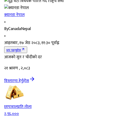
क्यानडा नेपाल
•
By
CanadaNepal
•
आइतबार, १७ जेठ २०८३, ११:३० पूर्वाह्न
थप पढ्नुहोस्
आजको सुन र चाँदीको दर
२१ श्रावण , २,०८३
विस्तारमा हेर्नुहोस
छापावाल
प्रति तोला
२,९६,०००