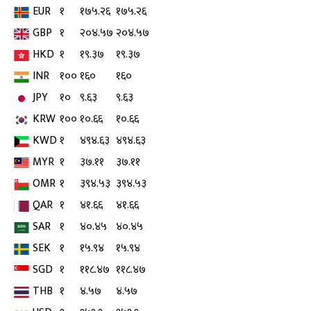
EUR
१
१७५.२६
१७५.२६
GBP
१
२०४.५७
२०४.५७
HKD
१
१९.३७
१९.३७
INR
१००
१६०
१६०
JPY
१०
९.६३
९.६३
KRW
१००
१०.६६
१०.६६
KWD
१
४९४.६३
४९४.६३
MYR
१
३७.११
३७.११
OMR
१
३९४.५३
३९४.५३
QAR
१
४१.६६
४१.६६
SAR
१
४०.४५
४०.४५
SEK
१
१५.९४
१५.९४
SGD
१
११८.४७
११८.४७
THB
१
४.५७
४.५७