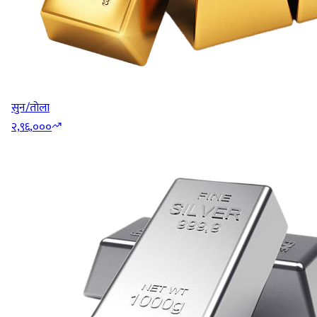
सुन/तोला
२,९६,०००