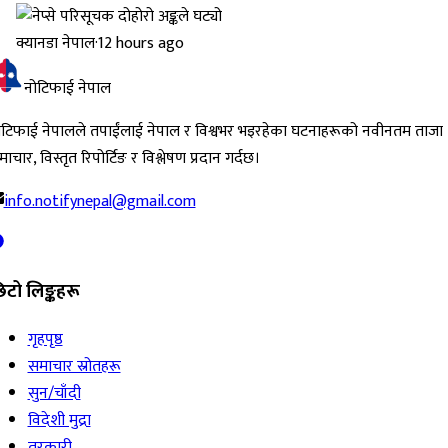
क्यानडा नेपाल
·
12 hours ago
नोटिफाई नेपाल
ोटिफाई नेपालले तपाईंलाई नेपाल र विश्वभर भइरहेका घटनाहरूको नवीनतम ताजा
ाचार, विस्तृत रिपोर्टिङ र विश्लेषण प्रदान गर्दछ।
info.notifynepal@gmail.com
िटो लिङ्कहरू
गृहपृष्ठ
समाचार स्रोतहरू
सुन/चाँदी
विदेशी मुद्रा
तरकारी