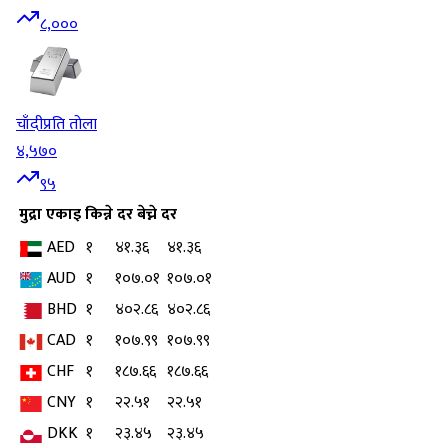
८,०००
चाँदी
प्रति तोला
४,५७०
९५
मुद्रा
एकाइ
किन्ने दर
बेच्ने दर
AED
१
४१.३६
४१.३६
AUD
१
१०७.०१
१०७.०१
BHD
१
४०२.८६
४०२.८६
CAD
१
१०७.९९
१०७.९९
CHF
१
१८७.६६
१८७.६६
CNY
१
२२.५१
२२.५१
DKK
१
२३.४५
२३.४५