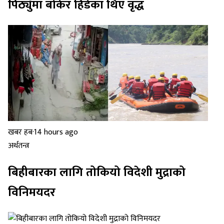
पिठ्युँमा बोकेर हिँडेका थिए वृद्ध
खबर हब
·
14 hours ago
अर्थतन्त्र
बिहीबारका लागि तोकियो विदेशी मुद्राको
विनिमयदर