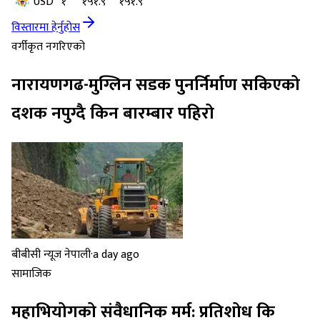
USD
१
१५१.९
१५१.९
विस्तारमा हेर्नुहोस
वर्गीकृत नगरिएको
नारायणगढ-मुग्लिन सडक पुनर्निर्माण सकिएको
दशक नपुग्दै किन बारम्बार पहिरो
बीबीसी न्यूज नेपाली
·
a day ago
सामाजिक
महाभियोगको संवैधानिक मर्म: प्रतिशोध कि