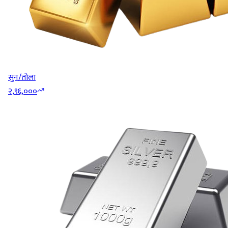
सुन/तोला
२,९६,०००