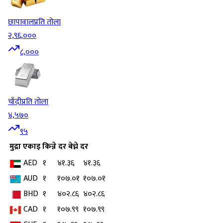
छापावाल
प्रति तोला
२,९६,०००
८,०००
चाँदी
प्रति तोला
४,५७०
९५
मुद्रा
एकाइ
किन्ने दर
बेच्ने दर
AED
१
४१.३६
४१.३६
AUD
१
१०७.०१
१०७.०१
BHD
१
४०२.८६
४०२.८६
CAD
१
१०७.९९
१०७.९९