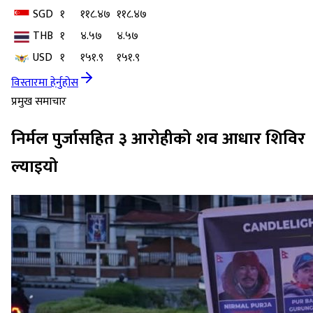
SGD
१
११८.४७
११८.४७
THB
१
४.५७
४.५७
USD
१
१५१.९
१५१.९
विस्तारमा हेर्नुहोस
प्रमुख समाचार
निर्मल पुर्जासहित ३ आरोहीको शव आधार शिविर
ल्याइयो