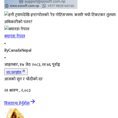
क्यानडा नेपाल
•
By
CanadaNepal
•
आइतबार, १७ जेठ २०८३, ११:४६ पूर्वाह्न
थप पढ्नुहोस्
आजको सुन र चाँदीको दर
२१ श्रावण , २,०८३
विस्तारमा हेर्नुहोस