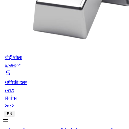
चाँदी/तोला
४,५७०
अमेरिकी डलर
१५१.९
निर्वाचन
२०८२
EN