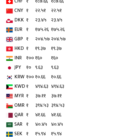
CHF
१
१८७.६६
१८७.६६
CNY
१
२२.५१
२२.५१
DKK
१
२३.४५
२३.४५
EUR
१
१७५.२६
१७५.२६
GBP
१
२०४.५७
२०४.५७
HKD
१
१९.३७
१९.३७
INR
१००
१६०
१६०
JPY
१०
९.६३
९.६३
KRW
१००
१०.६६
१०.६६
KWD
१
४९४.६३
४९४.६३
MYR
१
३७.११
३७.११
OMR
१
३९४.५३
३९४.५३
QAR
१
४१.६६
४१.६६
SAR
१
४०.४५
४०.४५
SEK
१
१५.९४
१५.९४