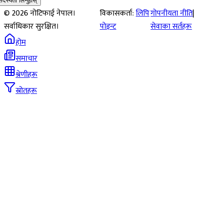
सदस्यता लिनुहोस्
©
2026
नोटिफाई नेपाल।
विकासकर्ता:
लिपि
गोपनीयता नीति
|
सर्वाधिकार सुरक्षित।
पोइन्ट
सेवाका सर्तहरू
होम
समाचार
श्रेणीहरू
स्रोतहरू