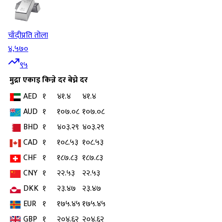
चाँदी
प्रति तोला
४,५७०
९५
मुद्रा
एकाइ
किन्ने दर
बेच्ने दर
AED
१
४१.४
४१.४
AUD
१
१०७.०८
१०७.०८
BHD
१
४०३.२९
४०३.२९
CAD
१
१०८.५३
१०८.५३
CHF
१
१८७.८३
१८७.८३
CNY
१
२२.५३
२२.५३
DKK
१
२३.४७
२३.४७
EUR
१
१७५.४५
१७५.४५
GBP
१
२०४.६२
२०४.६२