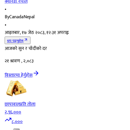
क्यानडा नेपाल
•
By
CanadaNepal
•
आइतबार, १७ जेठ २०८३, १२:३१ अपराह्न
थप पढ्नुहोस्
आजको सुन र चाँदीको दर
२१ श्रावण , २,०८३
विस्तारमा हेर्नुहोस
छापावाल
प्रति तोला
२,९६,०००
८,०००