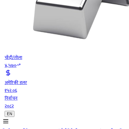
चाँदी/तोला
४,५७०
अमेरिकी डलर
१५२.०६
निर्वाचन
२०८२
EN