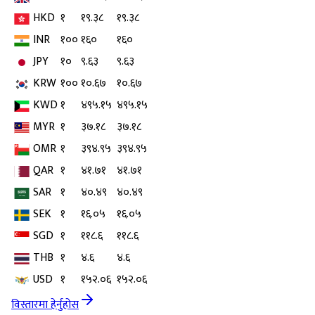
HKD
१
१९.३८
१९.३८
INR
१००
१६०
१६०
JPY
१०
९.६३
९.६३
KRW
१००
१०.६७
१०.६७
KWD
१
४९५.१५
४९५.१५
MYR
१
३७.१८
३७.१८
OMR
१
३९४.९५
३९४.९५
QAR
१
४१.७१
४१.७१
SAR
१
४०.४९
४०.४९
SEK
१
१६.०५
१६.०५
SGD
१
११८.६
११८.६
THB
१
४.६
४.६
USD
१
१५२.०६
१५२.०६
विस्तारमा हेर्नुहोस