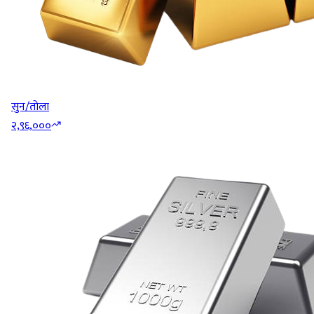
सुन/तोला
२,९६,०००