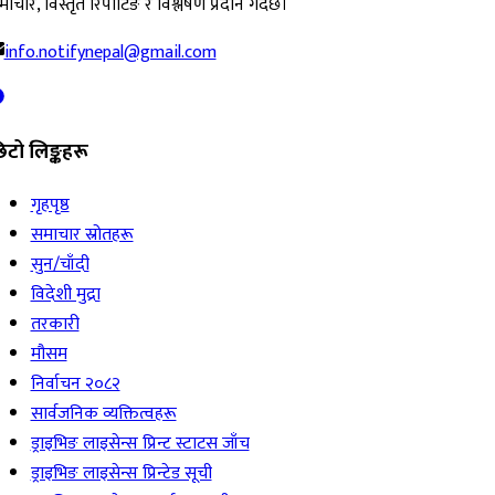
ाचार, विस्तृत रिपोर्टिङ र विश्लेषण प्रदान गर्दछ।
info.notifynepal@gmail.com
िटो लिङ्कहरू
गृहपृष्ठ
समाचार स्रोतहरू
सुन/चाँदी
विदेशी मुद्रा
तरकारी
मौसम
निर्वाचन २०८२
सार्वजनिक व्यक्तित्वहरू
ड्राइभिङ लाइसेन्स प्रिन्ट स्टाटस जाँच
ड्राइभिङ लाइसेन्स प्रिन्टेड सूची