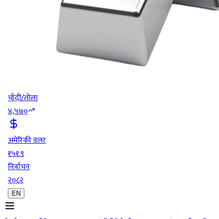
चाँदी/तोला
४,५७०
अमेरिकी डलर
१५१.९
निर्वाचन
२०८२
EN