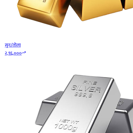
सुन/तोला
२,९६,०००