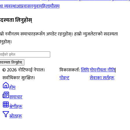
ा व्यवस्था
आप्रवासन
युवा
महिला
मौसम
दस्यता लिनुहोस्
म्रो नवीनतम समाचारहरूसँग अपडेट रहनुहोस्। हाम्रो न्युजलेटरको सदस्यता
नुहोस्।
सदस्यता लिनुहोस्
©
2026
नोटिफाई नेपाल।
विकासकर्ता:
लिपि
गोपनीयता नीति
|
सर्वाधिकार सुरक्षित।
पोइन्ट
सेवाका सर्तहरू
होम
समाचार
श्रेणीहरू
स्रोतहरू