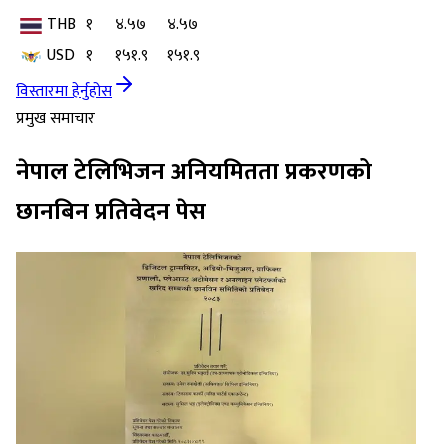
THB
१
४.५७
४.५७
USD
१
१५१.९
१५१.९
विस्तारमा हेर्नुहोस
प्रमुख समाचार
नेपाल टेलिभिजन अनियमितता प्रकरणको
छानबिन प्रतिवेदन पेस