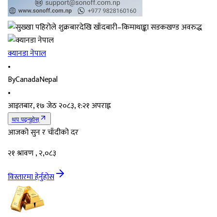
क्यानडा नेपाल
•
By
CanadaNepal
•
आइतबार, १७ जेठ २०८३, १:२१ अपराह्न
थप पढ्नुहोस्
आजको सुन र चाँदीको दर
२१ श्रावण , २,०८३
विस्तारमा हेर्नुहोस