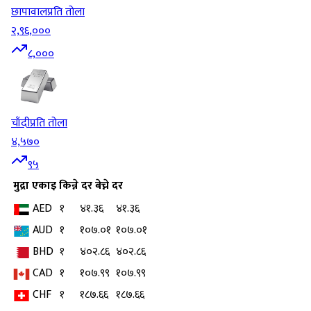
छापावाल
प्रति तोला
२,९६,०००
८,०००
चाँदी
प्रति तोला
४,५७०
९५
मुद्रा
एकाइ
किन्ने दर
बेच्ने दर
AED
१
४१.३६
४१.३६
AUD
१
१०७.०१
१०७.०१
BHD
१
४०२.८६
४०२.८६
CAD
१
१०७.९९
१०७.९९
CHF
१
१८७.६६
१८७.६६