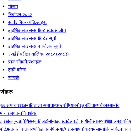
मौसम
निर्वाचन २०८२
सार्वजनिक व्यक्तित्वहरू
ड्राइभिङ लाइसेन्स प्रिन्ट स्टाटस जाँच
ड्राइभिङ लाइसेन्स प्रिन्टेड सूची
ड्राइभिङ लाइसेन्स कार्यालय सूची
एसईई परीक्षा तालिका २०८२ (२०८५)
प्रायः सोधिने प्रश्‍नहरू
हाम्रो बारेमा
सम्पर्क
रेणीहरू
रमुख समाचार
राजनीति
ताजा समाचार
अन्तर्राष्ट्रिय
मनोरञ्जन
विचार
पर्यटन
स्थानीय
माचार
अर्थतन्त्र
वित्त
शेयर
जार
खेलकुद
प्रविधि
संस्कृति
अटोमोबाइल
स्टार्टअप
जीवनशैली
स्वास्थ्य
शिक्षा
अपराध
विश
पोर्ट
अन्तर्वार्ता
वातावरण
विज्ञान
कृषि
जग्गा/घरजग्गा
पूर्वाधार
धर्म
सामाजिक
दुर्घटना
कान