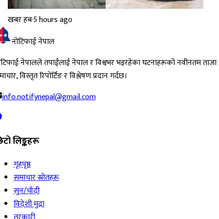
खबर हब
·
5 hours ago
नोटिफाई नेपाल
ोटिफाई नेपालले तपाईंलाई नेपाल र विश्वभर भइरहेका घटनाहरूको नवीनतम ताजा
ाचार, विस्तृत रिपोर्टिङ र विश्लेषण प्रदान गर्दछ।
info.notifynepal@gmail.com
िटो लिङ्कहरू
गृहपृष्ठ
समाचार स्रोतहरू
सुन/चाँदी
विदेशी मुद्रा
तरकारी