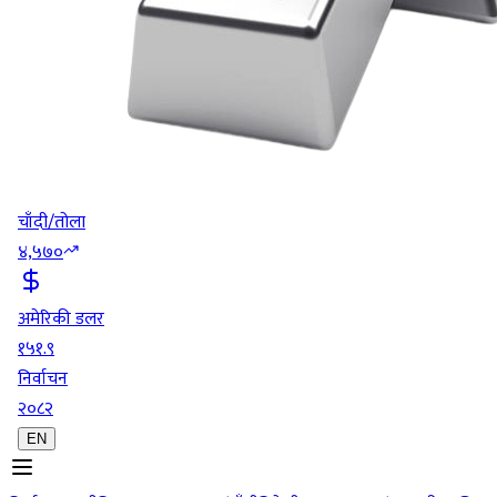
चाँदी/तोला
४,५७०
अमेरिकी डलर
१५१.९
निर्वाचन
२०८२
EN