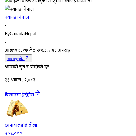
क्यानडा नेपाल
•
By
CanadaNepal
•
आइतबार, १७ जेठ २०८३, १:४३ अपराह्न
थप पढ्नुहोस्
आजको सुन र चाँदीको दर
२१ श्रावण , २,०८३
विस्तारमा हेर्नुहोस
छापावाल
प्रति तोला
२,९६,०००