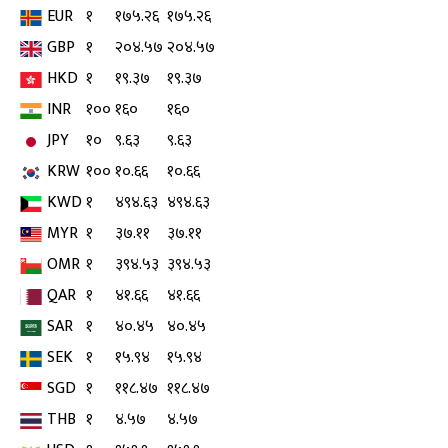
EUR
१
१७५.२६
१७५.२६
GBP
१
२०४.५७
२०४.५७
HKD
१
१९.३७
१९.३७
INR
१००
१६०
१६०
JPY
१०
९.६३
९.६३
KRW
१००
१०.६६
१०.६६
KWD
१
४९४.६३
४९४.६३
MYR
१
३७.११
३७.११
OMR
१
३९४.५३
३९४.५३
QAR
१
४१.६६
४१.६६
SAR
१
४०.४५
४०.४५
SEK
१
१५.९४
१५.९४
SGD
१
११८.४७
११८.४७
THB
१
४.५७
४.५७