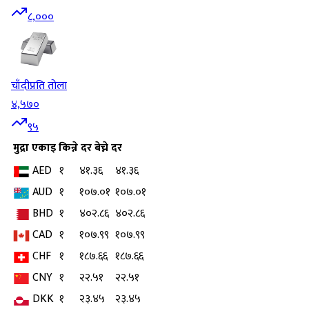
८,०००
चाँदी
प्रति तोला
४,५७०
९५
मुद्रा
एकाइ
किन्ने दर
बेच्ने दर
AED
१
४१.३६
४१.३६
AUD
१
१०७.०१
१०७.०१
BHD
१
४०२.८६
४०२.८६
CAD
१
१०७.९९
१०७.९९
CHF
१
१८७.६६
१८७.६६
CNY
१
२२.५१
२२.५१
DKK
१
२३.४५
२३.४५