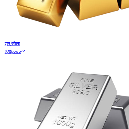
सुन/तोला
२,९६,०००