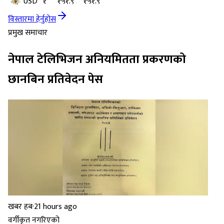
USD
१
१५१.९
१५१.९
विस्तारमा हेर्नुहोस
प्रमुख समाचार
नेपाल टेलिभिजन अनियमितता प्रकरणको
छानबिन प्रतिवेदन पेस
खबर हब
·
21 hours ago
वर्गीकृत नगरिएको