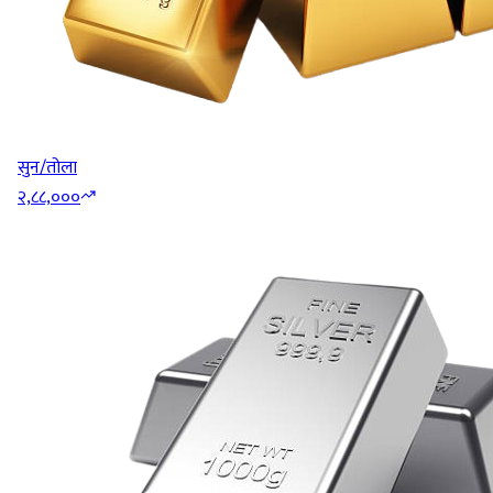
सुन/तोला
२,८८,०००