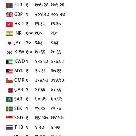
EUR
१
१७५.२६
१७५.२६
GBP
१
२०४.५७
२०४.५७
HKD
१
१९.३७
१९.३७
INR
१००
१६०
१६०
JPY
१०
९.६३
९.६३
KRW
१००
१०.६६
१०.६६
KWD
१
४९४.६३
४९४.६३
MYR
१
३७.११
३७.११
OMR
१
३९४.५३
३९४.५३
QAR
१
४१.६६
४१.६६
SAR
१
४०.४५
४०.४५
SEK
१
१५.९४
१५.९४
SGD
१
११८.४७
११८.४७
THB
१
४.५७
४.५७