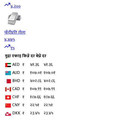
४,२००
चाँदी
प्रति तोला
४,४७५
९५
मुद्रा
एकाइ
किन्ने दर
बेच्ने दर
AED
१
४१.३६
४१.३६
AUD
१
१०७.०१
१०७.०१
BHD
१
४०२.८६
४०२.८६
CAD
१
१०७.९९
१०७.९९
CHF
१
१८७.६६
१८७.६६
CNY
१
२२.५१
२२.५१
DKK
१
२३.४५
२३.४५