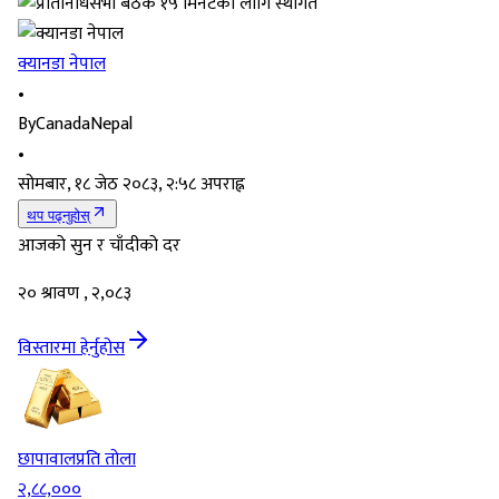
क्यानडा नेपाल
•
By
CanadaNepal
•
सोमबार, १८ जेठ २०८३, २:५८ अपराह्न
थप पढ्नुहोस्
आजको सुन र चाँदीको दर
२० श्रावण , २,०८३
विस्तारमा हेर्नुहोस
छापावाल
प्रति तोला
२,८८,०००