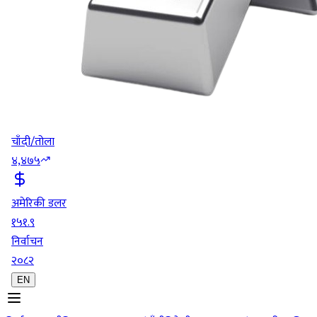
चाँदी/तोला
४,४७५
अमेरिकी डलर
१५१.९
निर्वाचन
२०८२
EN