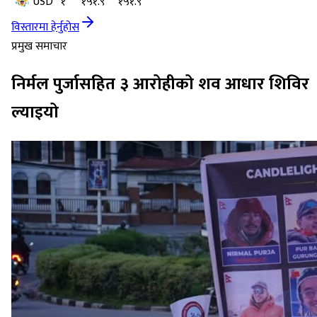
USD
१
१५१.९
१५१.९
विस्तारमा हेर्नुहोस
प्रमुख समाचार
निर्मल पुर्जासहित ३ आरोहीको शव आधार शिविर
ल्याइयो