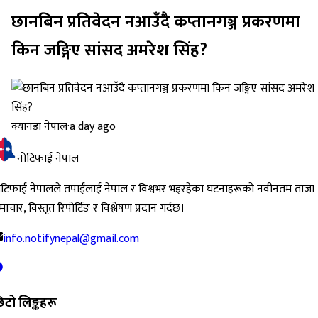
छानबिन प्रतिवेदन नआउँदै कप्तानगञ्ज प्रकरणमा
किन जङ्गिए सांसद अमरेश सिंह?
क्यानडा नेपाल
·
a day ago
नोटिफाई नेपाल
ोटिफाई नेपालले तपाईंलाई नेपाल र विश्वभर भइरहेका घटनाहरूको नवीनतम ताजा
ाचार, विस्तृत रिपोर्टिङ र विश्लेषण प्रदान गर्दछ।
info.notifynepal@gmail.com
िटो लिङ्कहरू