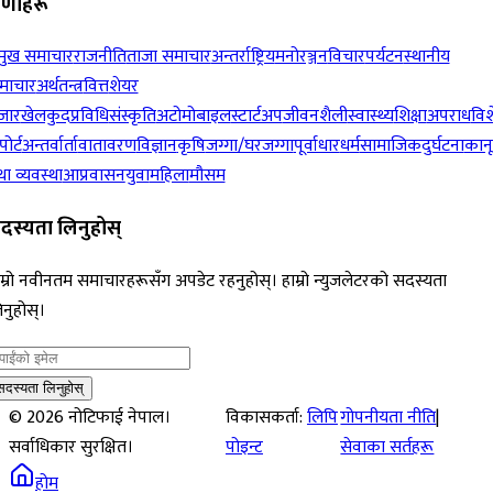
रेणीहरू
रमुख समाचार
राजनीति
ताजा समाचार
अन्तर्राष्ट्रिय
मनोरञ्जन
विचार
पर्यटन
स्थानीय
माचार
अर्थतन्त्र
वित्त
शेयर
जार
खेलकुद
प्रविधि
संस्कृति
अटोमोबाइल
स्टार्टअप
जीवनशैली
स्वास्थ्य
शिक्षा
अपराध
विश
पोर्ट
अन्तर्वार्ता
वातावरण
विज्ञान
कृषि
जग्गा/घरजग्गा
पूर्वाधार
धर्म
सामाजिक
दुर्घटना
कान
ा व्यवस्था
आप्रवासन
युवा
महिला
मौसम
दस्यता लिनुहोस्
म्रो नवीनतम समाचारहरूसँग अपडेट रहनुहोस्। हाम्रो न्युजलेटरको सदस्यता
नुहोस्।
सदस्यता लिनुहोस्
©
2026
नोटिफाई नेपाल।
विकासकर्ता:
लिपि
गोपनीयता नीति
|
सर्वाधिकार सुरक्षित।
पोइन्ट
सेवाका सर्तहरू
होम