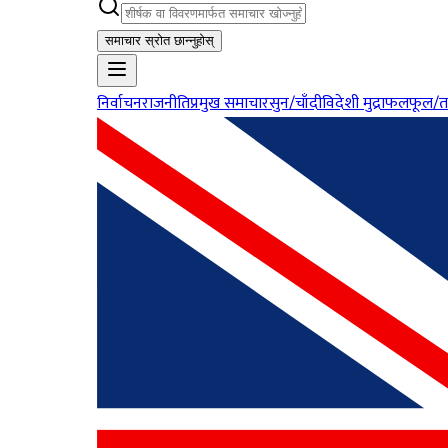
समाचार स्रोत छान्नुहोस्
निर्वाचन
राजनीति
प्रमुख समाचार
सुन/चाँदी
विदेशी मुद्रा
फलफूल/त