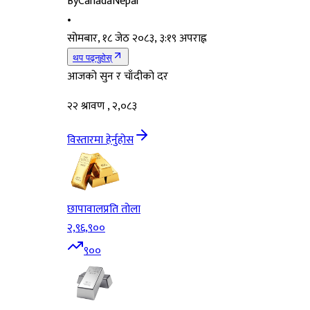
By
CanadaNepal
•
सोमबार, १८ जेठ २०८३, ३:१९ अपराह्न
थप पढ्नुहोस्
आजको सुन र चाँदीको दर
२२ श्रावण , २,०८३
विस्तारमा हेर्नुहोस
छापावाल
प्रति तोला
२,९६,९००
९००