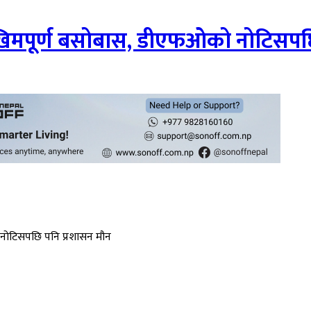
खिमपूर्ण बसोबास, डीएफओको नोटिसपछि