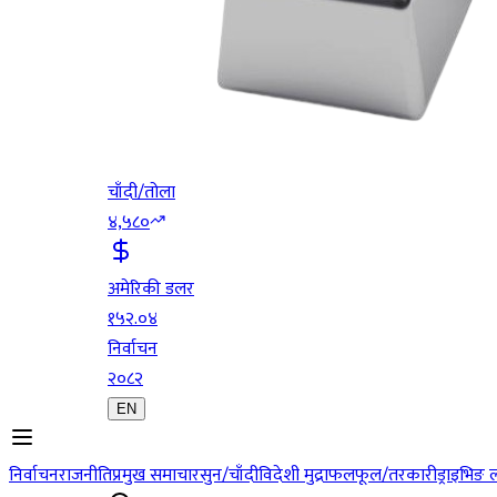
चाँदी/तोला
४,५८०
अमेरिकी डलर
१५२.०४
निर्वाचन
२०८२
EN
निर्वाचन
राजनीति
प्रमुख समाचार
सुन/चाँदी
विदेशी मुद्रा
फलफूल/तरकारी
ड्राइभिङ 