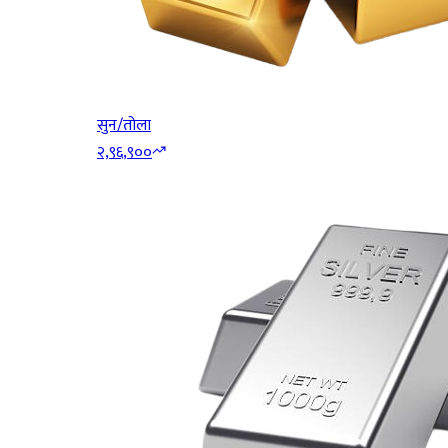
सुन/तोला
२,९६,९००