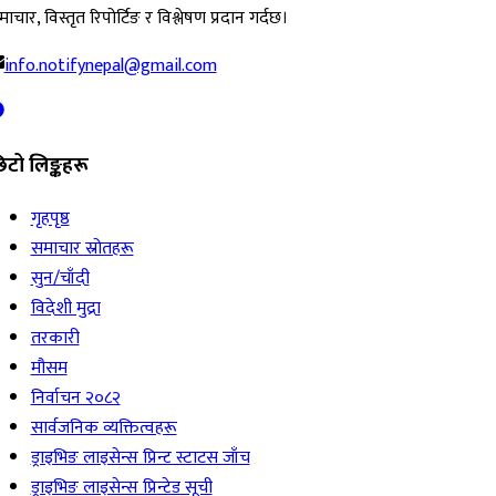
ाचार, विस्तृत रिपोर्टिङ र विश्लेषण प्रदान गर्दछ।
info.notifynepal@gmail.com
िटो लिङ्कहरू
गृहपृष्ठ
समाचार स्रोतहरू
सुन/चाँदी
विदेशी मुद्रा
तरकारी
मौसम
निर्वाचन २०८२
सार्वजनिक व्यक्तित्वहरू
ड्राइभिङ लाइसेन्स प्रिन्ट स्टाटस जाँच
ड्राइभिङ लाइसेन्स प्रिन्टेड सूची