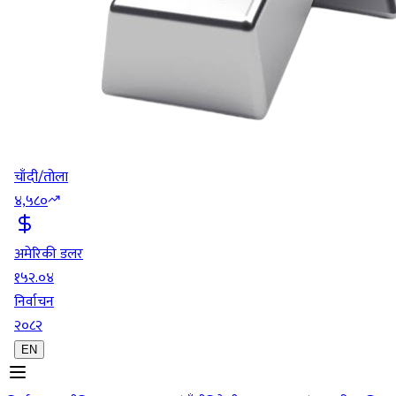
चाँदी/तोला
४,५८०
अमेरिकी डलर
१५२.०४
निर्वाचन
२०८२
EN