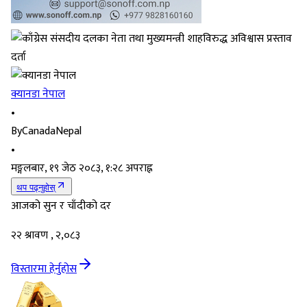
क्यानडा नेपाल
•
By
CanadaNepal
•
मङ्गलबार, १९ जेठ २०८३, १:२८ अपराह्न
थप पढ्नुहोस्
आजको सुन र चाँदीको दर
२२ श्रावण , २,०८३
विस्तारमा हेर्नुहोस