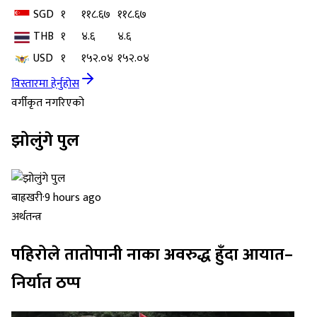
SGD
१
११८.६७
११८.६७
THB
१
४.६
४.६
USD
१
१५२.०४
१५२.०४
विस्तारमा हेर्नुहोस
वर्गीकृत नगरिएको
झोलुंगे पुल
बाह्रखरी
·
9 hours ago
अर्थतन्त्र
पहिरोले तातोपानी नाका अवरुद्ध हुँदा आयात–
निर्यात ठप्प