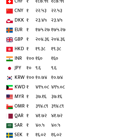
CHF
१
१८७.५९
१८७.५९
CNY
१
२२.५३
२२.५३
DKK
१
२३.४५
२३.४५
EUR
१
१७५.२७
१७५.२७
GBP
१
२०४.३६
२०४.३६
HKD
१
१९.३८
१९.३८
INR
१००
१६०
१६०
JPY
१०
९.६
९.६
KRW
१००
१०.७४
१०.७४
KWD
१
४९५.०८
४९५.०८
MYR
१
३७.१६
३७.१६
OMR
१
३९४.८९
३९४.८९
QAR
१
४१.७२
४१.७२
SAR
१
४०.५
४०.५
SEK
१
१६.०२
१६.०२