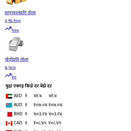
छापावाल
प्रति तोला
२,९६,९००
९००
चाँदी
प्रति तोला
४,५८०
१०
मुद्रा
एकाइ
किन्ने दर
बेच्ने दर
AED
१
४१.४
४१.४
AUD
१
१०७.०४
१०७.०४
BHD
१
४०३.२४
४०३.२४
CAD
१
१०८.४५
१०८.४५