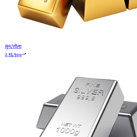
सुन/तोला
२,९६,९००