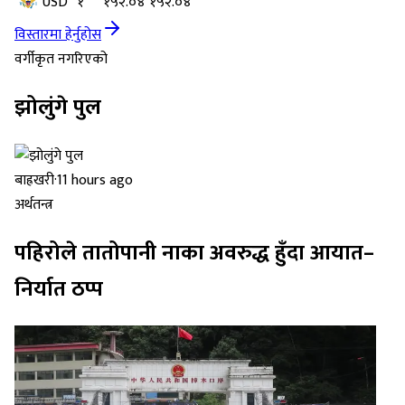
USD
१
१५२.०४
१५२.०४
विस्तारमा हेर्नुहोस
वर्गीकृत नगरिएको
झोलुंगे पुल
बाह्रखरी
·
11 hours ago
अर्थतन्त्र
पहिरोले तातोपानी नाका अवरुद्ध हुँदा आयात–
निर्यात ठप्प