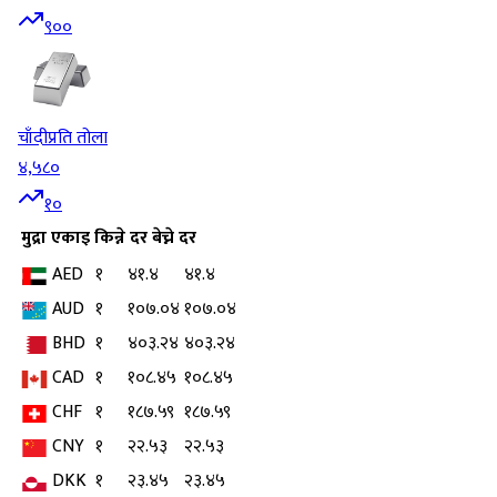
९००
चाँदी
प्रति तोला
४,५८०
१०
मुद्रा
एकाइ
किन्ने दर
बेच्ने दर
AED
१
४१.४
४१.४
AUD
१
१०७.०४
१०७.०४
BHD
१
४०३.२४
४०३.२४
CAD
१
१०८.४५
१०८.४५
CHF
१
१८७.५९
१८७.५९
CNY
१
२२.५३
२२.५३
DKK
१
२३.४५
२३.४५