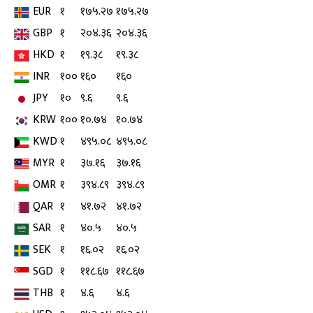
EUR
१
१७५.२७
१७५.२७
GBP
१
२०४.३६
२०४.३६
HKD
१
१९.३८
१९.३८
INR
१००
१६०
१६०
JPY
१०
९.६
९.६
KRW
१००
१०.७४
१०.७४
KWD
१
४९५.०८
४९५.०८
MYR
१
३७.१६
३७.१६
OMR
१
३९४.८९
३९४.८९
QAR
१
४१.७२
४१.७२
SAR
१
४०.५
४०.५
SEK
१
१६.०२
१६.०२
SGD
१
११८.६७
११८.६७
THB
१
४.६
४.६