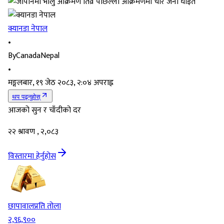
क्यानडा नेपाल
•
By
CanadaNepal
•
मङ्गलबार, १९ जेठ २०८३, २:०४ अपराह्न
थप पढ्नुहोस्
आजको सुन र चाँदीको दर
२२ श्रावण , २,०८३
विस्तारमा हेर्नुहोस
छापावाल
प्रति तोला
२,९६,९००