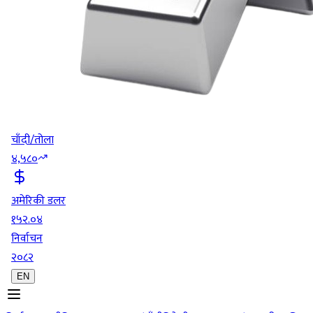
चाँदी/तोला
४,५८०
अमेरिकी डलर
१५२.०४
निर्वाचन
२०८२
EN