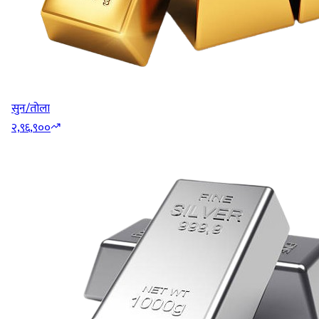
सुन/तोला
२,९६,९००