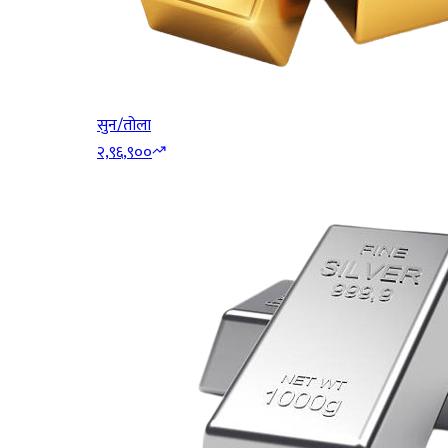
सुन/तोला
२,९६,९००