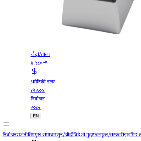
चाँदी/तोला
४,५८०
अमेरिकी डलर
१५२.०४
निर्वाचन
२०८२
EN
निर्वाचन
राजनीति
प्रमुख समाचार
सुन/चाँदी
विदेशी मुद्रा
फलफूल/तरकारी
ड्राइभिङ 