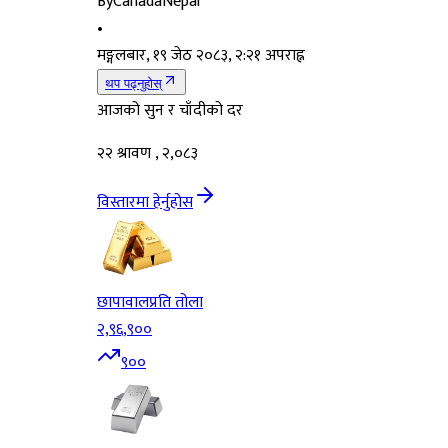
By
CanadaNepal
•
मङ्गलबार, १९ जेठ २०८३, २:२१ अपराह्न
थप पढ्नुहोस्
आजको सुन र चाँदीको दर
२२ श्रावण , २,०८३
विस्तारमा हेर्नुहोस
छापावाल
प्रति तोला
२,९६,९००
९००