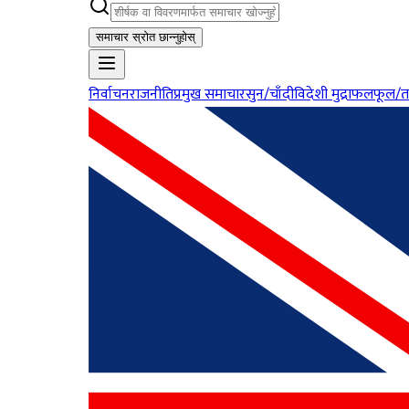
समाचार स्रोत छान्नुहोस्
निर्वाचन
राजनीति
प्रमुख समाचार
सुन/चाँदी
विदेशी मुद्रा
फलफूल/त