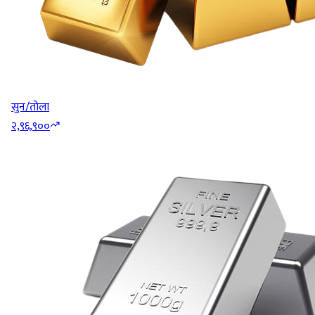
सुन/तोला
२,९६,९००