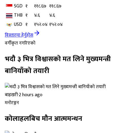
SGD
१
११८.६७
११८.६७
THB
१
४.६
४.६
USD
१
१५२.०४
१५२.०४
विस्तारमा हेर्नुहोस
वर्गीकृत नगरिएको
भदौ ३ भित्र विश्वासको मत लिने मुख्यमन्त्री
बानियाँको तयारी
बाह्रखरी
·
2 hours ago
मनोरञ्जन
कोलाहलबिच मौन आत्ममन्थन