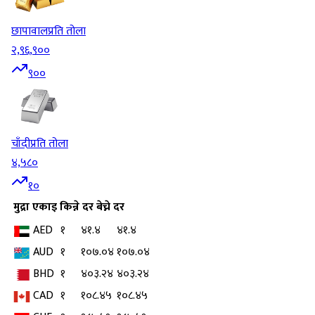
छापावाल
प्रति तोला
२,९६,९००
९००
चाँदी
प्रति तोला
४,५८०
१०
मुद्रा
एकाइ
किन्ने दर
बेच्ने दर
AED
१
४१.४
४१.४
AUD
१
१०७.०४
१०७.०४
BHD
१
४०३.२४
४०३.२४
CAD
१
१०८.४५
१०८.४५