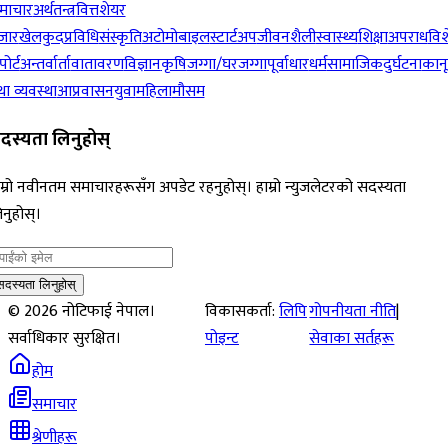
माचार
अर्थतन्त्र
वित्त
शेयर
जार
खेलकुद
प्रविधि
संस्कृति
अटोमोबाइल
स्टार्टअप
जीवनशैली
स्वास्थ्य
शिक्षा
अपराध
विश
पोर्ट
अन्तर्वार्ता
वातावरण
विज्ञान
कृषि
जग्गा/घरजग्गा
पूर्वाधार
धर्म
सामाजिक
दुर्घटना
कान
ा व्यवस्था
आप्रवासन
युवा
महिला
मौसम
दस्यता लिनुहोस्
म्रो नवीनतम समाचारहरूसँग अपडेट रहनुहोस्। हाम्रो न्युजलेटरको सदस्यता
नुहोस्।
सदस्यता लिनुहोस्
©
2026
नोटिफाई नेपाल।
विकासकर्ता:
लिपि
गोपनीयता नीति
|
सर्वाधिकार सुरक्षित।
पोइन्ट
सेवाका सर्तहरू
होम
समाचार
श्रेणीहरू