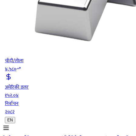
चाँदी/तोला
४,५८०
अमेरिकी डलर
१५२.०४
निर्वाचन
२०८२
EN