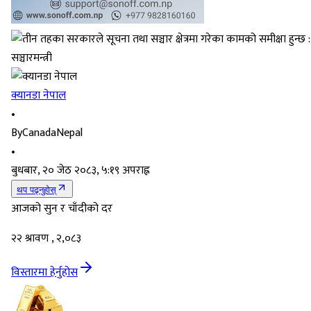
क्यानडा नेपाल
•
By
CanadaNepal
•
बुधबार, २० जेठ २०८३, ५:१९ अपराह्न
थप पढ्नुहोस्
आजको सुन र चाँदीको दर
२२ श्रावण , २,०८३
विस्तारमा हेर्नुहोस