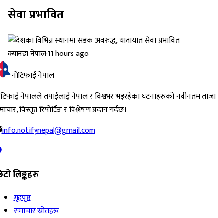
सेवा प्रभावित
क्यानडा नेपाल
·
11 hours ago
नोटिफाई नेपाल
ोटिफाई नेपालले तपाईंलाई नेपाल र विश्वभर भइरहेका घटनाहरूको नवीनतम ताजा
ाचार, विस्तृत रिपोर्टिङ र विश्लेषण प्रदान गर्दछ।
info.notifynepal@gmail.com
िटो लिङ्कहरू
गृहपृष्ठ
समाचार स्रोतहरू