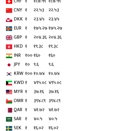
CHF
१
१८७.५९
१८७.५९
CNY
१
२२.५३
२२.५३
DKK
१
२३.४५
२३.४५
EUR
१
१७५.२७
१७५.२७
GBP
१
२०४.३६
२०४.३६
HKD
१
१९.३८
१९.३८
INR
१००
१६०
१६०
JPY
१०
९.६
९.६
KRW
१००
१०.७४
१०.७४
KWD
१
४९५.०८
४९५.०८
MYR
१
३७.१६
३७.१६
OMR
१
३९४.८९
३९४.८९
QAR
१
४१.७२
४१.७२
SAR
१
४०.५
४०.५
SEK
१
१६.०२
१६.०२