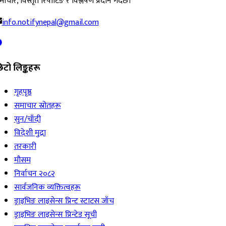
ाचार, विस्तृत रिपोर्टिङ र विश्लेषण प्रदान गर्दछ।
info.notifynepal@gmail.com
िटो लिङ्कहरू
गृहपृष्ठ
समाचार स्रोतहरू
सुन/चाँदी
विदेशी मुद्रा
तरकारी
मौसम
निर्वाचन २०८२
सार्वजनिक व्यक्तित्वहरू
ड्राइभिङ लाइसेन्स प्रिन्ट स्टाटस जाँच
ड्राइभिङ लाइसेन्स प्रिन्टेड सूची