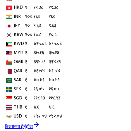
HKD
१
१९.३८
१९.३८
INR
१००
१६०
१६०
JPY
१०
९.६३
९.६३
KRW
१००
१०.८
१०.८
KWD
१
४९५.०८
४९५.०८
MYR
१
३७.१६
३७.१६
OMR
१
३९४.८९
३९४.८९
QAR
१
४१.७४
४१.७४
SAR
१
४०.४९
४०.४९
SEK
१
१६.०५
१६.०५
SGD
१
११८.९३
११८.९३
THB
१
४.६
४.६
USD
१
१५२.०४
१५२.०४
विस्तारमा हेर्नुहोस