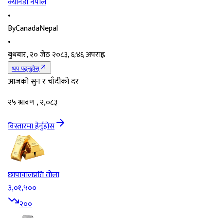
क्यानडा नेपाल
•
By
CanadaNepal
•
बुधबार, २० जेठ २०८३, ६:४६ अपराह्न
थप पढ्नुहोस्
आजको सुन र चाँदीको दर
२५ श्रावण , २,०८३
विस्तारमा हेर्नुहोस
छापावाल
प्रति तोला
३,०१,५००
२००