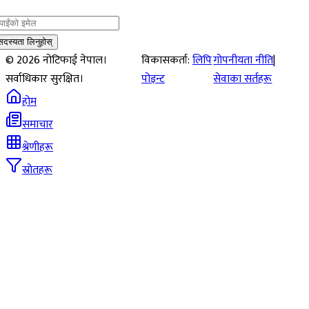
सदस्यता लिनुहोस्
©
2026
नोटिफाई नेपाल।
विकासकर्ता:
लिपि
गोपनीयता नीति
|
सर्वाधिकार सुरक्षित।
पोइन्ट
सेवाका सर्तहरू
होम
समाचार
श्रेणीहरू
स्रोतहरू