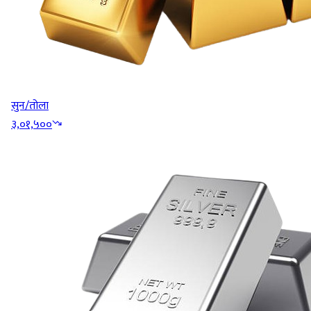
सुन/तोला
३,०१,५००