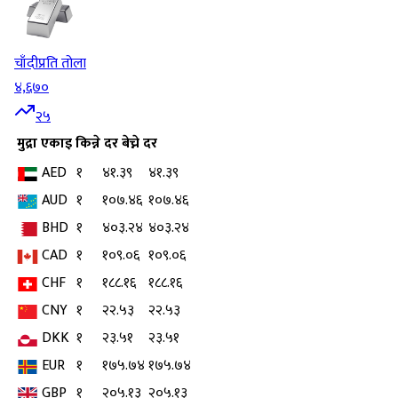
चाँदी
प्रति तोला
४,६७०
२५
मुद्रा
एकाइ
किन्ने दर
बेच्ने दर
AED
१
४१.३९
४१.३९
AUD
१
१०७.४६
१०७.४६
BHD
१
४०३.२४
४०३.२४
CAD
१
१०९.०६
१०९.०६
CHF
१
१८८.१६
१८८.१६
CNY
१
२२.५३
२२.५३
DKK
१
२३.५१
२३.५१
EUR
१
१७५.७४
१७५.७४
GBP
१
२०५.१३
२०५.१३