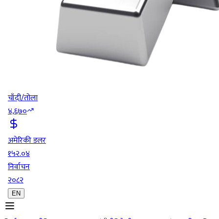
चाँदी/तोला
४,६७०
अमेरिकी डलर
१५२.०४
निर्वाचन
२०८२
EN