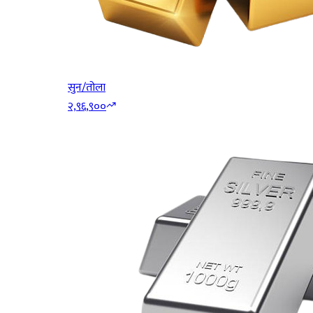
सुन/तोला
२,९६,९००