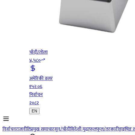
चाँदी/तोला
४,५८०
अमेरिकी डलर
१५२.०६
निर्वाचन
२०८२
EN
निर्वाचन
राजनीति
प्रमुख समाचार
सुन/चाँदी
विदेशी मुद्रा
फलफूल/तरकारी
ड्राइभिङ 