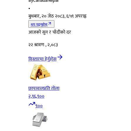
By
CanadaNepal
•
बुधबार, २० जेठ २०८३, ६:५९ अपराह्न
थप पढ्नुहोस्
आजको सुन र चाँदीको दर
२२ श्रावण , २,०८३
विस्तारमा हेर्नुहोस
छापावाल
प्रति तोला
२,९६,९००
९००