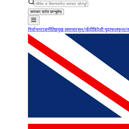
समाचार स्रोत छान्नुहोस्
निर्वाचन
राजनीति
प्रमुख समाचार
सुन/चाँदी
विदेशी मुद्रा
फलफूल/त