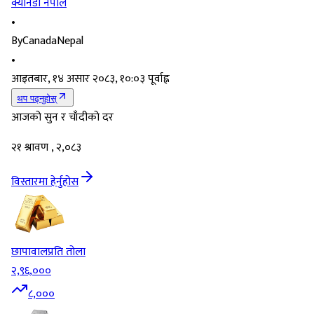
क्यानडा नेपाल
•
By
CanadaNepal
•
आइतबार, १४ असार २०८३, १०:०३ पूर्वाह्न
थप पढ्नुहोस्
आजको सुन र चाँदीको दर
२१ श्रावण , २,०८३
विस्तारमा हेर्नुहोस
छापावाल
प्रति तोला
२,९६,०००
८,०००