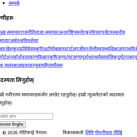
सम्पर्क
रेणीहरू
रमुख समाचार
राजनीति
ताजा समाचार
अन्तर्राष्ट्रिय
मनोरञ्जन
विचार
पर्यटन
स्थानीय
माचार
अर्थतन्त्र
वित्त
शेयर
जार
खेलकुद
प्रविधि
संस्कृति
अटोमोबाइल
स्टार्टअप
जीवनशैली
स्वास्थ्य
शिक्षा
अपराध
विश
पोर्ट
अन्तर्वार्ता
वातावरण
विज्ञान
कृषि
जग्गा/घरजग्गा
पूर्वाधार
धर्म
सामाजिक
दुर्घटना
कान
ा व्यवस्था
आप्रवासन
युवा
महिला
मौसम
दस्यता लिनुहोस्
म्रो नवीनतम समाचारहरूसँग अपडेट रहनुहोस्। हाम्रो न्युजलेटरको सदस्यता
नुहोस्।
सदस्यता लिनुहोस्
©
2026
नोटिफाई नेपाल।
विकासकर्ता:
लिपि
गोपनीयता नीति
|