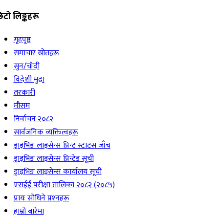
िटो लिङ्कहरू
गृहपृष्ठ
समाचार स्रोतहरू
सुन/चाँदी
विदेशी मुद्रा
तरकारी
मौसम
निर्वाचन २०८२
सार्वजनिक व्यक्तित्वहरू
ड्राइभिङ लाइसेन्स प्रिन्ट स्टाटस जाँच
ड्राइभिङ लाइसेन्स प्रिन्टेड सूची
ड्राइभिङ लाइसेन्स कार्यालय सूची
एसईई परीक्षा तालिका २०८२ (२०८५)
प्रायः सोधिने प्रश्‍नहरू
हाम्रो बारेमा