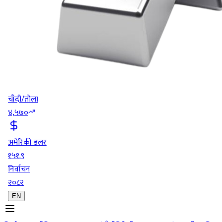
चाँदी/तोला
४,५७०
अमेरिकी डलर
१५१.९
निर्वाचन
२०८२
EN