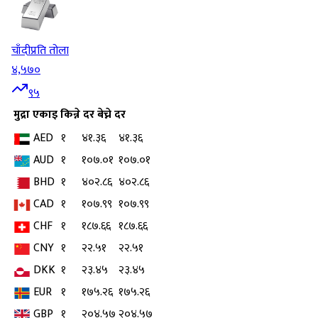
चाँदी
प्रति तोला
४,५७०
९५
मुद्रा
एकाइ
किन्ने दर
बेच्ने दर
AED
१
४१.३६
४१.३६
AUD
१
१०७.०१
१०७.०१
BHD
१
४०२.८६
४०२.८६
CAD
१
१०७.९९
१०७.९९
CHF
१
१८७.६६
१८७.६६
CNY
१
२२.५१
२२.५१
DKK
१
२३.४५
२३.४५
EUR
१
१७५.२६
१७५.२६
GBP
१
२०४.५७
२०४.५७