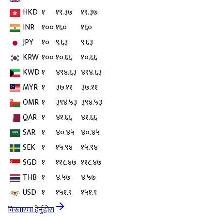
HKD
१
१९.३७
१९.३७
INR
१००
१६०
१६०
JPY
१०
९.६३
९.६३
KRW
१००
१०.६६
१०.६६
KWD
१
४९४.६३
४९४.६३
MYR
१
३७.११
३७.११
OMR
१
३९४.५३
३९४.५३
QAR
१
४१.६६
४१.६६
SAR
१
४०.४५
४०.४५
SEK
१
१५.९४
१५.९४
SGD
१
११८.४७
११८.४७
THB
१
४.५७
४.५७
USD
१
१५१.९
१५१.९
विस्तारमा हेर्नुहोस