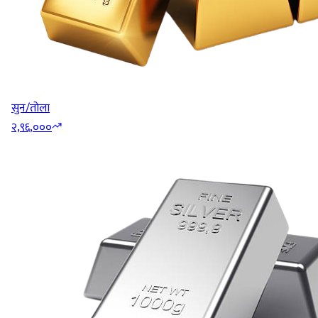
सुन/तोला
२,९६,०००