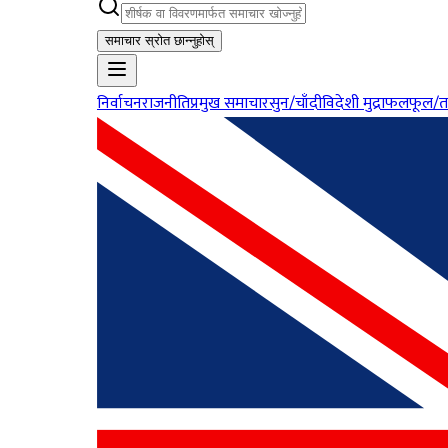
समाचार स्रोत छान्नुहोस्
निर्वाचन
राजनीति
प्रमुख समाचार
सुन/चाँदी
विदेशी मुद्रा
फलफूल/त