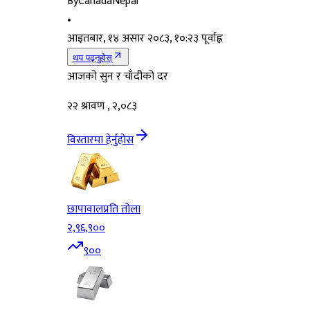
By
CanadaNepal
•
आइतबार, १४ असार २०८३, १०:२३ पूर्वाह्न
थप पढ्नुहोस्
आजको सुन र चाँदीको दर
२२ श्रावण , २,०८३
विस्तारमा हेर्नुहोस
छापावाल
प्रति तोला
२,९६,९००
९००