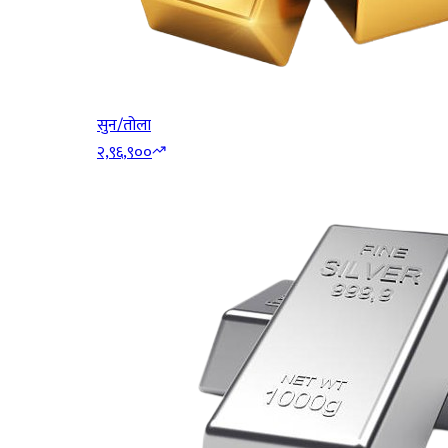
सुन/तोला
२,९६,९००