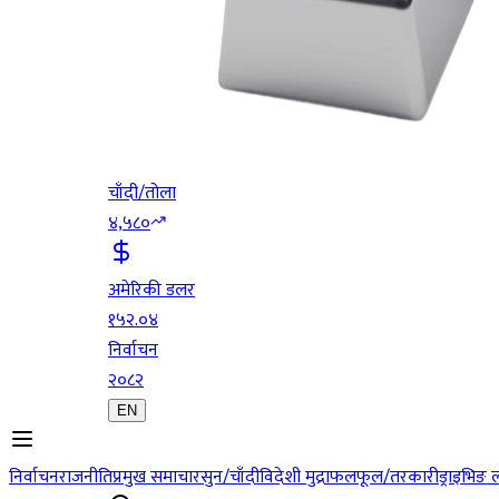
चाँदी/तोला
४,५८०
अमेरिकी डलर
१५२.०४
निर्वाचन
२०८२
EN
निर्वाचन
राजनीति
प्रमुख समाचार
सुन/चाँदी
विदेशी मुद्रा
फलफूल/तरकारी
ड्राइभिङ 