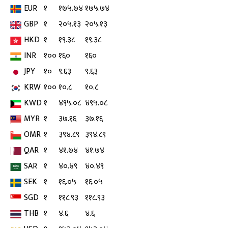
EUR
१
१७५.७४
१७५.७४
GBP
१
२०५.१३
२०५.१३
HKD
१
१९.३८
१९.३८
INR
१००
१६०
१६०
JPY
१०
९.६३
९.६३
KRW
१००
१०.८
१०.८
KWD
१
४९५.०८
४९५.०८
MYR
१
३७.१६
३७.१६
OMR
१
३९४.८९
३९४.८९
QAR
१
४१.७४
४१.७४
SAR
१
४०.४९
४०.४९
SEK
१
१६.०५
१६.०५
SGD
१
११८.९३
११८.९३
THB
१
४.६
४.६