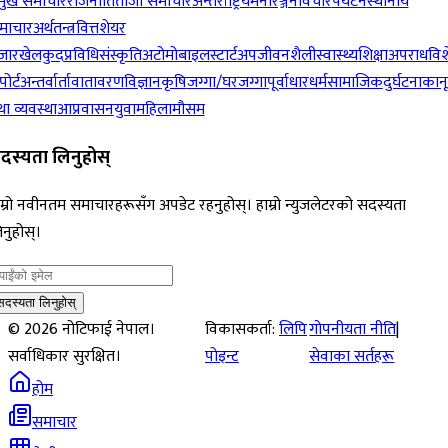
रमुख समाचार
राजनीति
ताजा समाचार
अन्तर्राष्ट्रिय
मनोरञ्जन
विचार
पर्यटन
स्थानीय
माचार
अर्थतन्त्र
वित्त
शेयर
जार
खेलकुद
प्रविधि
संस्कृति
अटोमोबाइल
स्टार्टअप
जीवनशैली
स्वास्थ्य
शिक्षा
अपराध
विश
पोर्ट
अन्तर्वार्ता
वातावरण
विज्ञान
कृषि
जग्गा/घरजग्गा
पूर्वाधार
धर्म
सामाजिक
दुर्घटना
कान
ा व्यवस्था
आप्रवासन
युवा
महिला
मौसम
दस्यता लिनुहोस्
म्रो नवीनतम समाचारहरूसँग अपडेट रहनुहोस्। हाम्रो न्युजलेटरको सदस्यता
नुहोस्।
सदस्यता लिनुहोस्
©
2026
नोटिफाई नेपाल।
विकासकर्ता:
लिपि
गोपनीयता नीति
|
सर्वाधिकार सुरक्षित।
पोइन्ट
सेवाका सर्तहरू
होम
समाचार