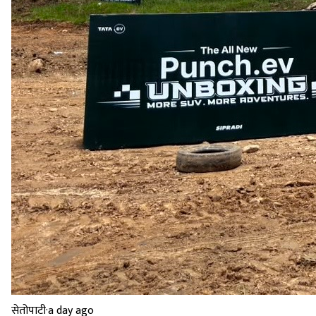
सेतोपाटी
·
a day ago