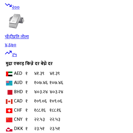
२००
चाँदी
प्रति तोला
४,६७०
२५
मुद्रा
एकाइ
किन्ने दर
बेच्ने दर
AED
१
४१.३९
४१.३९
AUD
१
१०७.४६
१०७.४६
BHD
१
४०३.२४
४०३.२४
CAD
१
१०९.०६
१०९.०६
CHF
१
१८८.१६
१८८.१६
CNY
१
२२.५३
२२.५३
DKK
१
२३.५१
२३.५१