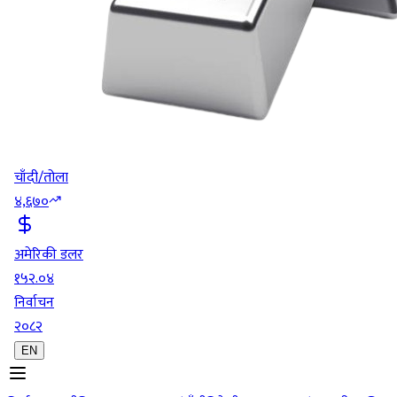
चाँदी/तोला
४,६७०
अमेरिकी डलर
१५२.०४
निर्वाचन
२०८२
EN