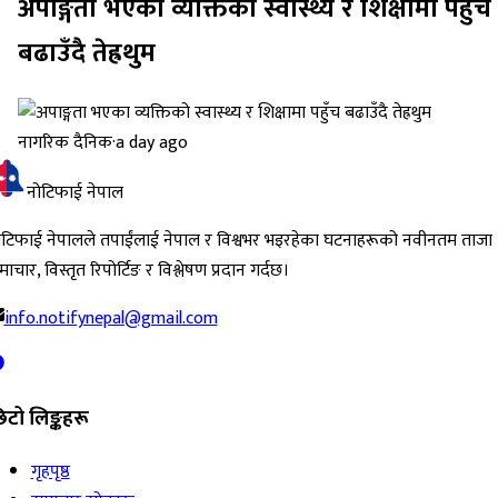
अपाङ्गता भएका व्यक्तिको स्वास्थ्य र शिक्षामा पहुँच
बढाउँदै तेह्रथुम
नागरिक दैनिक
·
a day ago
नोटिफाई नेपाल
ोटिफाई नेपालले तपाईंलाई नेपाल र विश्वभर भइरहेका घटनाहरूको नवीनतम ताजा
ाचार, विस्तृत रिपोर्टिङ र विश्लेषण प्रदान गर्दछ।
info.notifynepal@gmail.com
िटो लिङ्कहरू
गृहपृष्ठ