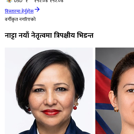
USD
१
१५२.०४
१५२.०४
विस्तारमा हेर्नुहोस
वर्गीकृत नगरिएको
नाट्टा नयाँ नेतृत्वमा त्रिपक्षीय भिडन्त