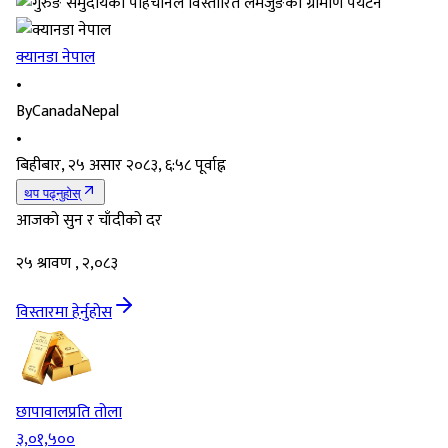
क्यानडा नेपाल
•
By
CanadaNepal
•
बिहीबार, २५ असार २०८३, ६:५८ पूर्वाह्न
थप पढ्नुहोस्
आजको सुन र चाँदीको दर
२५ श्रावण , २,०८३
विस्तारमा हेर्नुहोस
छापावाल
प्रति तोला
३,०१,५००