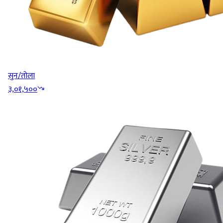
सुन/तोला
३,०१,५००