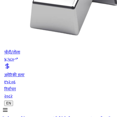
चाँदी/तोला
४,५८०
अमेरिकी डलर
१५२.०६
निर्वाचन
२०८२
EN