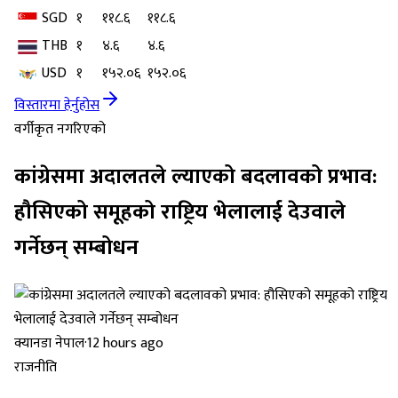
SGD
१
११८.६
११८.६
THB
१
४.६
४.६
USD
१
१५२.०६
१५२.०६
विस्तारमा हेर्नुहोस
वर्गीकृत नगरिएको
कांग्रेसमा अदालतले ल्याएको बदलावको प्रभाव:
हौसिएको समूहको राष्ट्रिय भेलालाई देउवाले
गर्नेछन् सम्बोधन
क्यानडा नेपाल
·
12 hours ago
राजनीति