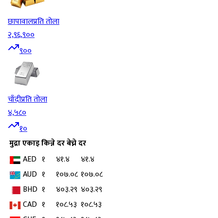
छापावाल
प्रति तोला
२,९६,९००
९००
चाँदी
प्रति तोला
४,५८०
१०
मुद्रा
एकाइ
किन्ने दर
बेच्ने दर
AED
१
४१.४
४१.४
AUD
१
१०७.०८
१०७.०८
BHD
१
४०३.२९
४०३.२९
CAD
१
१०८.५३
१०८.५३