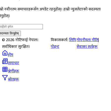
म्रो नवीनतम समाचारहरूसँग अपडेट रहनुहोस्। हाम्रो न्युजलेटरको सदस्यता
नुहोस्।
सदस्यता लिनुहोस्
©
2026
नोटिफाई नेपाल।
विकासकर्ता:
लिपि
गोपनीयता नीति
|
सर्वाधिकार सुरक्षित।
पोइन्ट
सेवाका सर्तहरू
होम
समाचार
श्रेणीहरू
स्रोतहरू