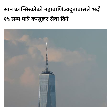
सान फ्रान्सिस्कोको महावाणिज्यदूतावासले भदौ
१५ सम्म मात्रै कन्सुलर सेवा दिने