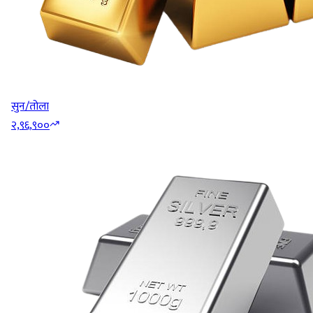
सुन/तोला
२,९६,९००