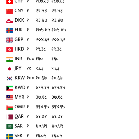
CHF
१
१८७.८३
१८७.८३
CNY
१
२२.५३
२२.५३
DKK
१
२३.४७
२३.४७
EUR
१
१७५.४५
१७५.४५
GBP
१
२०४.६२
२०४.६२
HKD
१
१९.३८
१९.३८
INR
१००
१६०
१६०
JPY
१०
९.६३
९.६३
KRW
१००
१०.६७
१०.६७
KWD
१
४९५.१५
४९५.१५
MYR
१
३७.१८
३७.१८
OMR
१
३९४.९५
३९४.९५
QAR
१
४१.७१
४१.७१
SAR
१
४०.४९
४०.४९
SEK
१
१६.०५
१६.०५