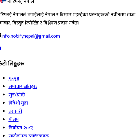
नोटिफाई नेपाल
ोटिफाई नेपालले तपाईंलाई नेपाल र विश्वभर भइरहेका घटनाहरूको नवीनतम ताजा
ाचार, विस्तृत रिपोर्टिङ र विश्लेषण प्रदान गर्दछ।
info.notifynepal@gmail.com
िटो लिङ्कहरू
गृहपृष्ठ
समाचार स्रोतहरू
सुन/चाँदी
विदेशी मुद्रा
तरकारी
मौसम
निर्वाचन २०८२
सार्वजनिक व्यक्तित्वहरू