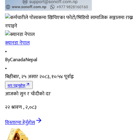
क्यानडा नेपाल
•
By
CanadaNepal
•
बिहीबार, २५ असार २०८३, १०:५४ पूर्वाह्न
थप पढ्नुहोस्
आजको सुन र चाँदीको दर
२२ श्रावण , २,०८३
विस्तारमा हेर्नुहोस