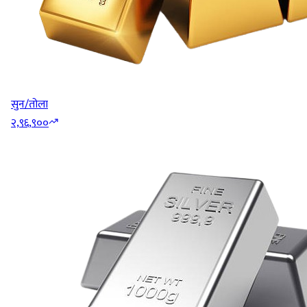
सुन/तोला
२,९६,९००