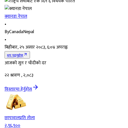
क्यानडा नेपाल
•
By
CanadaNepal
•
बिहीबार, २५ असार २०८३, ६:०४ अपराह्न
थप पढ्नुहोस्
आजको सुन र चाँदीको दर
२२ श्रावण , २,०८३
विस्तारमा हेर्नुहोस
छापावाल
प्रति तोला
२,९६,९००