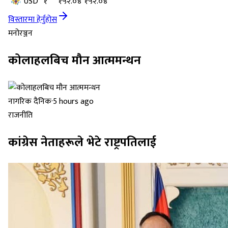
USD
१
१५२.०४
१५२.०४
विस्तारमा हेर्नुहोस
मनोरञ्जन
कोलाहलबिच मौन आत्ममन्थन
नागरिक दैनिक
·
5 hours ago
राजनीति
कांग्रेस नेताहरूले भेटे राष्ट्रपतिलाई