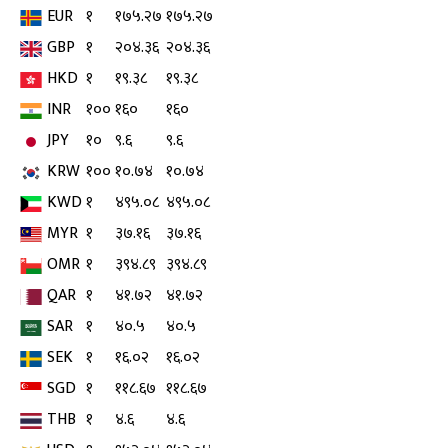
EUR
१
१७५.२७
१७५.२७
GBP
१
२०४.३६
२०४.३६
HKD
१
१९.३८
१९.३८
INR
१००
१६०
१६०
JPY
१०
९.६
९.६
KRW
१००
१०.७४
१०.७४
KWD
१
४९५.०८
४९५.०८
MYR
१
३७.१६
३७.१६
OMR
१
३९४.८९
३९४.८९
QAR
१
४१.७२
४१.७२
SAR
१
४०.५
४०.५
SEK
१
१६.०२
१६.०२
SGD
१
११८.६७
११८.६७
THB
१
४.६
४.६