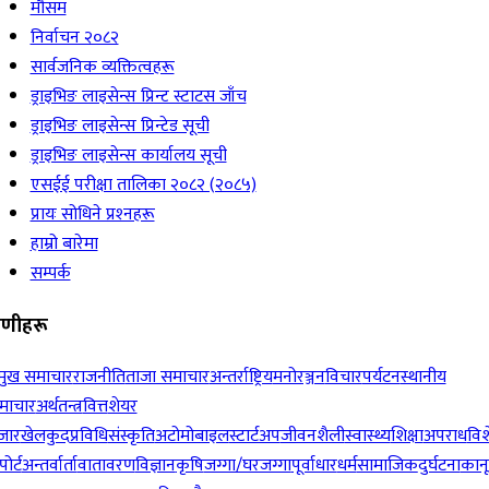
मौसम
निर्वाचन २०८२
सार्वजनिक व्यक्तित्वहरू
ड्राइभिङ लाइसेन्स प्रिन्ट स्टाटस जाँच
ड्राइभिङ लाइसेन्स प्रिन्टेड सूची
ड्राइभिङ लाइसेन्स कार्यालय सूची
एसईई परीक्षा तालिका २०८२ (२०८५)
प्रायः सोधिने प्रश्‍नहरू
हाम्रो बारेमा
सम्पर्क
रेणीहरू
रमुख समाचार
राजनीति
ताजा समाचार
अन्तर्राष्ट्रिय
मनोरञ्जन
विचार
पर्यटन
स्थानीय
माचार
अर्थतन्त्र
वित्त
शेयर
जार
खेलकुद
प्रविधि
संस्कृति
अटोमोबाइल
स्टार्टअप
जीवनशैली
स्वास्थ्य
शिक्षा
अपराध
विश
पोर्ट
अन्तर्वार्ता
वातावरण
विज्ञान
कृषि
जग्गा/घरजग्गा
पूर्वाधार
धर्म
सामाजिक
दुर्घटना
कान