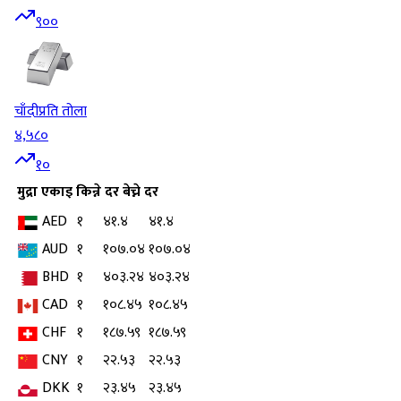
९००
चाँदी
प्रति तोला
४,५८०
१०
मुद्रा
एकाइ
किन्ने दर
बेच्ने दर
AED
१
४१.४
४१.४
AUD
१
१०७.०४
१०७.०४
BHD
१
४०३.२४
४०३.२४
CAD
१
१०८.४५
१०८.४५
CHF
१
१८७.५९
१८७.५९
CNY
१
२२.५३
२२.५३
DKK
१
२३.४५
२३.४५