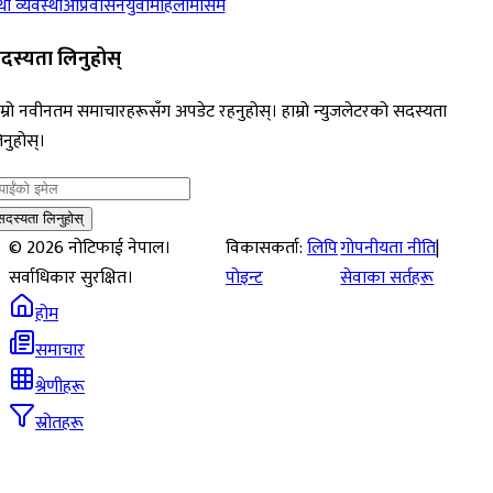
ा व्यवस्था
आप्रवासन
युवा
महिला
मौसम
दस्यता लिनुहोस्
म्रो नवीनतम समाचारहरूसँग अपडेट रहनुहोस्। हाम्रो न्युजलेटरको सदस्यता
नुहोस्।
सदस्यता लिनुहोस्
©
2026
नोटिफाई नेपाल।
विकासकर्ता:
लिपि
गोपनीयता नीति
|
सर्वाधिकार सुरक्षित।
पोइन्ट
सेवाका सर्तहरू
होम
समाचार
श्रेणीहरू
स्रोतहरू