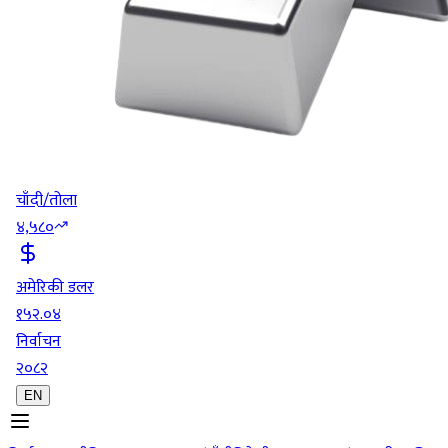
चाँदी/तोला
४,५८०
अमेरिकी डलर
१५२.०४
निर्वाचन
२०८२
EN