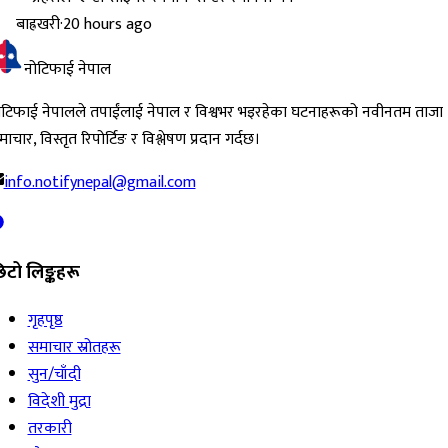
बाह्रखरी
·
20 hours ago
नोटिफाई नेपाल
ोटिफाई नेपालले तपाईंलाई नेपाल र विश्वभर भइरहेका घटनाहरूको नवीनतम ताजा
ाचार, विस्तृत रिपोर्टिङ र विश्लेषण प्रदान गर्दछ।
info.notifynepal@gmail.com
िटो लिङ्कहरू
गृहपृष्ठ
समाचार स्रोतहरू
सुन/चाँदी
विदेशी मुद्रा
तरकारी