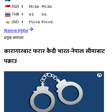
SGD
१
११८.६७
११८.६७
THB
१
४.६
४.६
USD
१
१५२.०४
१५२.०४
विस्तारमा हेर्नुहोस
प्रमुख समाचार
कारागारबाट फरार कैदी भारत-नेपाल सीमाबाट
पक्राउ