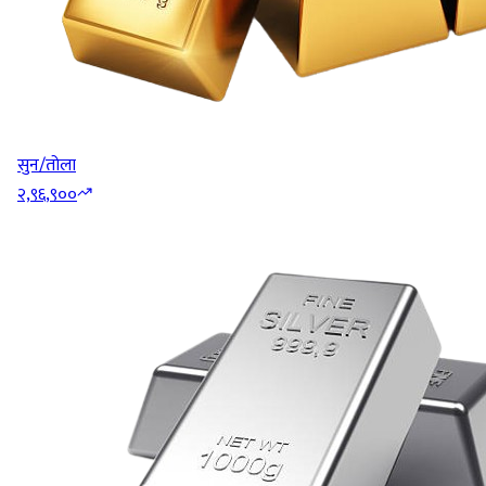
सुन/तोला
२,९६,९००