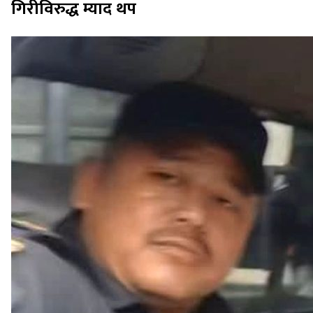
गिरीविरुद्ध म्याद थप