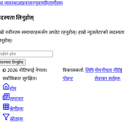
ा व्यवस्था
आप्रवासन
युवा
महिला
मौसम
दस्यता लिनुहोस्
म्रो नवीनतम समाचारहरूसँग अपडेट रहनुहोस्। हाम्रो न्युजलेटरको सदस्यता
नुहोस्।
सदस्यता लिनुहोस्
©
2026
नोटिफाई नेपाल।
विकासकर्ता:
लिपि
गोपनीयता नीति
|
सर्वाधिकार सुरक्षित।
पोइन्ट
सेवाका सर्तहरू
होम
समाचार
श्रेणीहरू
स्रोतहरू