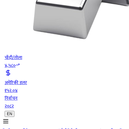
चाँदी/तोला
४,५८०
अमेरिकी डलर
१५२.०४
निर्वाचन
२०८२
EN