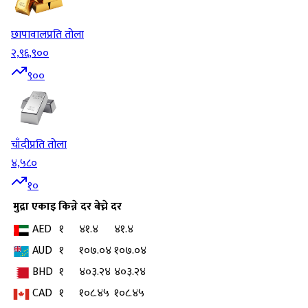
छापावाल
प्रति तोला
२,९६,९००
९००
चाँदी
प्रति तोला
४,५८०
१०
मुद्रा
एकाइ
किन्ने दर
बेच्ने दर
AED
१
४१.४
४१.४
AUD
१
१०७.०४
१०७.०४
BHD
१
४०३.२४
४०३.२४
CAD
१
१०८.४५
१०८.४५