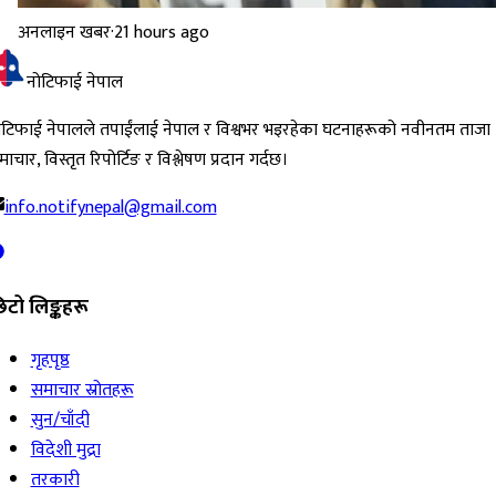
अनलाइन खबर
·
21 hours ago
नोटिफाई नेपाल
ोटिफाई नेपालले तपाईंलाई नेपाल र विश्वभर भइरहेका घटनाहरूको नवीनतम ताजा
ाचार, विस्तृत रिपोर्टिङ र विश्लेषण प्रदान गर्दछ।
info.notifynepal@gmail.com
िटो लिङ्कहरू
गृहपृष्ठ
समाचार स्रोतहरू
सुन/चाँदी
विदेशी मुद्रा
तरकारी