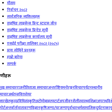
मौसम
निर्वाचन २०८२
सार्वजनिक व्यक्तित्वहरू
ड्राइभिङ लाइसेन्स प्रिन्ट स्टाटस जाँच
ड्राइभिङ लाइसेन्स प्रिन्टेड सूची
ड्राइभिङ लाइसेन्स कार्यालय सूची
एसईई परीक्षा तालिका २०८२ (२०८५)
प्रायः सोधिने प्रश्‍नहरू
हाम्रो बारेमा
सम्पर्क
रेणीहरू
रमुख समाचार
राजनीति
ताजा समाचार
अन्तर्राष्ट्रिय
मनोरञ्जन
विचार
पर्यटन
स्थानीय
माचार
अर्थतन्त्र
वित्त
शेयर
जार
खेलकुद
प्रविधि
संस्कृति
अटोमोबाइल
स्टार्टअप
जीवनशैली
स्वास्थ्य
शिक्षा
अपराध
विश
पोर्ट
अन्तर्वार्ता
वातावरण
विज्ञान
कृषि
जग्गा/घरजग्गा
पूर्वाधार
धर्म
सामाजिक
दुर्घटना
कान