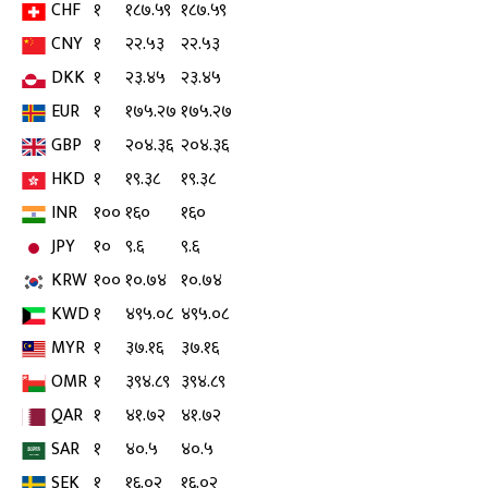
CHF
१
१८७.५९
१८७.५९
CNY
१
२२.५३
२२.५३
DKK
१
२३.४५
२३.४५
EUR
१
१७५.२७
१७५.२७
GBP
१
२०४.३६
२०४.३६
HKD
१
१९.३८
१९.३८
INR
१००
१६०
१६०
JPY
१०
९.६
९.६
KRW
१००
१०.७४
१०.७४
KWD
१
४९५.०८
४९५.०८
MYR
१
३७.१६
३७.१६
OMR
१
३९४.८९
३९४.८९
QAR
१
४१.७२
४१.७२
SAR
१
४०.५
४०.५
SEK
१
१६.०२
१६.०२