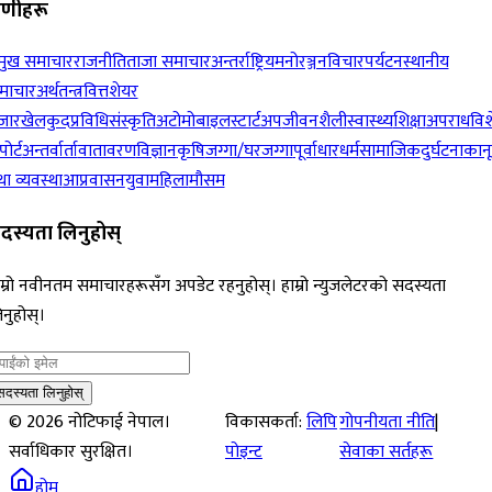
रेणीहरू
रमुख समाचार
राजनीति
ताजा समाचार
अन्तर्राष्ट्रिय
मनोरञ्जन
विचार
पर्यटन
स्थानीय
माचार
अर्थतन्त्र
वित्त
शेयर
जार
खेलकुद
प्रविधि
संस्कृति
अटोमोबाइल
स्टार्टअप
जीवनशैली
स्वास्थ्य
शिक्षा
अपराध
विश
पोर्ट
अन्तर्वार्ता
वातावरण
विज्ञान
कृषि
जग्गा/घरजग्गा
पूर्वाधार
धर्म
सामाजिक
दुर्घटना
कान
ा व्यवस्था
आप्रवासन
युवा
महिला
मौसम
दस्यता लिनुहोस्
म्रो नवीनतम समाचारहरूसँग अपडेट रहनुहोस्। हाम्रो न्युजलेटरको सदस्यता
नुहोस्।
सदस्यता लिनुहोस्
©
2026
नोटिफाई नेपाल।
विकासकर्ता:
लिपि
गोपनीयता नीति
|
सर्वाधिकार सुरक्षित।
पोइन्ट
सेवाका सर्तहरू
होम