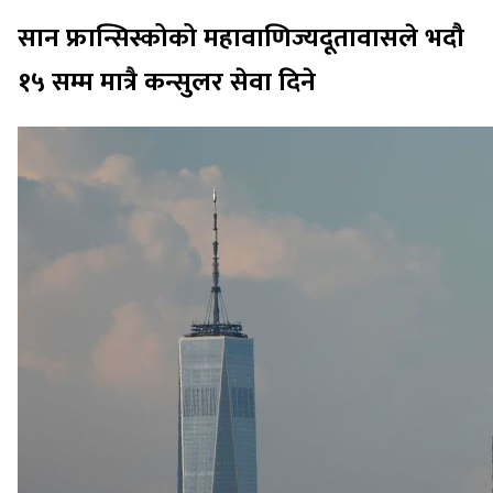
सान फ्रान्सिस्कोको महावाणिज्यदूतावासले भदौ
१५ सम्म मात्रै कन्सुलर सेवा दिने