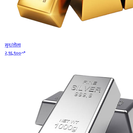
सुन/तोला
२,९६,९००