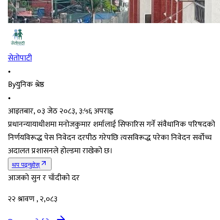
सेतोपाटी
•
By
युनिक श्रेष्ठ
•
आइतबार, ०३ जेठ २०८३, ३:५६ अपराह्न
प्रधानन्यायाधीशमा मनोजकुमार शर्मालाई सिफारिस गर्ने संवैधानिक परिषदको
निर्णयविरूद्ध पेस निवेदन दरपीठ गरेपछि त्यसविरूद्ध परेका निवेदन सर्वोच्च
अदालत प्रशासनले होल्डमा राखेको छ।
थप पढ्नुहोस्
आजको सुन र चाँदीको दर
२२ श्रावण , २,०८३