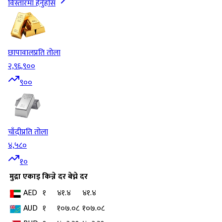
विस्तारमा हेर्नुहोस
छापावाल
प्रति तोला
२,९६,९००
९००
चाँदी
प्रति तोला
४,५८०
१०
मुद्रा
एकाइ
किन्ने दर
बेच्ने दर
AED
१
४१.४
४१.४
AUD
१
१०७.०८
१०७.०८