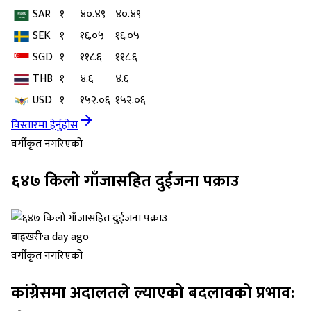
SAR
१
४०.४९
४०.४९
SEK
१
१६.०५
१६.०५
SGD
१
११८.६
११८.६
THB
१
४.६
४.६
USD
१
१५२.०६
१५२.०६
विस्तारमा हेर्नुहोस
वर्गीकृत नगरिएको
६४७ किलो गाँजासहित दुईजना पक्राउ
बाह्रखरी
·
a day ago
वर्गीकृत नगरिएको
कांग्रेसमा अदालतले ल्याएको बदलावको प्रभाव: