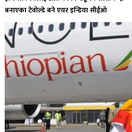
बनाएका टेवोल्डे बने एयर इन्डिया सीईओ