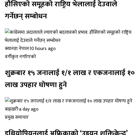
हौसिएको समूहको राष्ट्रिय भेलालाई देउवाले
गर्नेछन् सम्बोधन
क्यानडा नेपाल
·
10 hours ago
वर्गीकृत नगरिएको
शुक्रबार १५ जनालाई १/१ लाख र एकजनालाई १०
लाख उपहार घोषणा हुने
बाह्रखरी
·
a day ago
प्रमुख समाचार
इथियोपियनलाई अफ्रिकाको ‘उड्डयन शक्तिकेन्द्र’