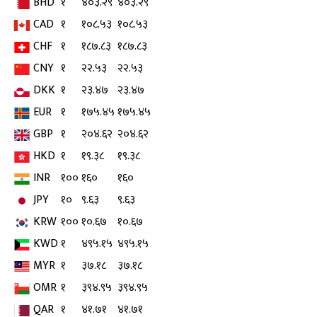
BHD
१
४०३.२९
४०३.२९
CAD
१
१०८.५३
१०८.५३
CHF
१
१८७.८३
१८७.८३
CNY
१
२२.५३
२२.५३
DKK
१
२३.४७
२३.४७
EUR
१
१७५.४५
१७५.४५
GBP
१
२०४.६२
२०४.६२
HKD
१
१९.३८
१९.३८
INR
१००
१६०
१६०
JPY
१०
९.६३
९.६३
KRW
१००
१०.६७
१०.६७
KWD
१
४९५.१५
४९५.१५
MYR
१
३७.१८
३७.१८
OMR
१
३९४.९५
३९४.९५
QAR
१
४१.७१
४१.७१