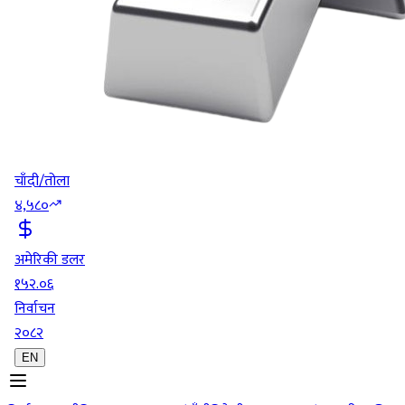
चाँदी/तोला
४,५८०
अमेरिकी डलर
१५२.०६
निर्वाचन
२०८२
EN