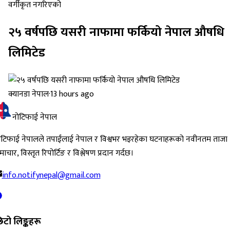
वर्गीकृत नगरिएको
२५ वर्षपछि यसरी नाफामा फर्कियो नेपाल औषधि
लिमिटेड
क्यानडा नेपाल
·
13 hours ago
नोटिफाई नेपाल
ोटिफाई नेपालले तपाईंलाई नेपाल र विश्वभर भइरहेका घटनाहरूको नवीनतम ताजा
ाचार, विस्तृत रिपोर्टिङ र विश्लेषण प्रदान गर्दछ।
info.notifynepal@gmail.com
िटो लिङ्कहरू