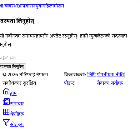
ा व्यवस्था
आप्रवासन
युवा
महिला
मौसम
दस्यता लिनुहोस्
म्रो नवीनतम समाचारहरूसँग अपडेट रहनुहोस्। हाम्रो न्युजलेटरको सदस्यता
नुहोस्।
सदस्यता लिनुहोस्
©
2026
नोटिफाई नेपाल।
विकासकर्ता:
लिपि
गोपनीयता नीति
|
सर्वाधिकार सुरक्षित।
पोइन्ट
सेवाका सर्तहरू
होम
समाचार
श्रेणीहरू
स्रोतहरू