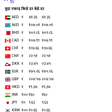
९५
मुद्रा
एकाइ
किन्ने दर
बेच्ने दर
AED
१
४१.३६
४१.३६
AUD
१
१०७.०१
१०७.०१
BHD
१
४०२.८६
४०२.८६
CAD
१
१०७.९९
१०७.९९
CHF
१
१८७.६६
१८७.६६
CNY
१
२२.५१
२२.५१
DKK
१
२३.४५
२३.४५
EUR
१
१७५.२६
१७५.२६
GBP
१
२०४.५७
२०४.५७
HKD
१
१९.३७
१९.३७
INR
१००
१६०
१६०
JPY
१०
९.६३
९.६३
KRW
१००
१०.६६
१०.६६