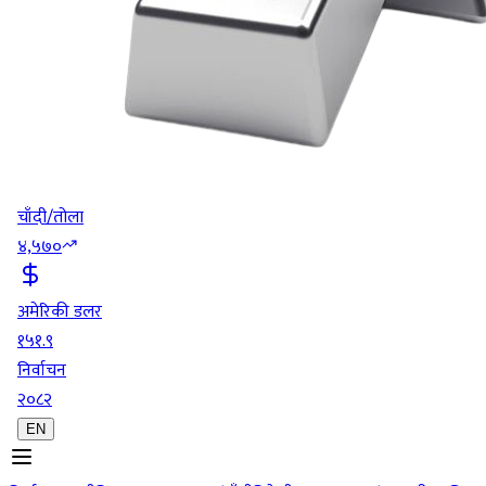
चाँदी/तोला
४,५७०
अमेरिकी डलर
१५१.९
निर्वाचन
२०८२
EN