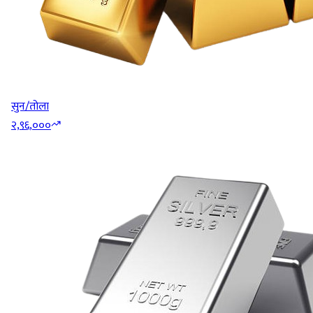
सुन/तोला
२,९६,०००