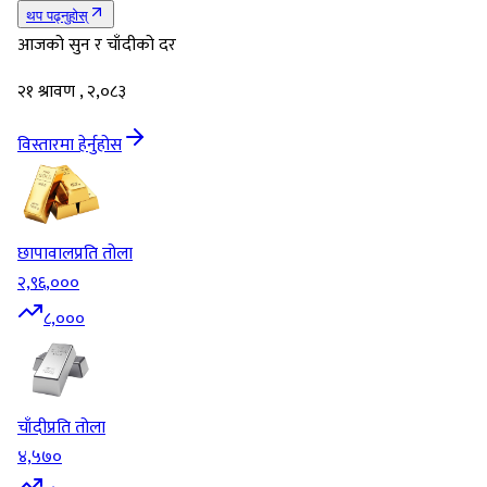
थप पढ्नुहोस्
आजको सुन र चाँदीको दर
२१ श्रावण , २,०८३
विस्तारमा हेर्नुहोस
छापावाल
प्रति तोला
२,९६,०००
८,०००
चाँदी
प्रति तोला
४,५७०