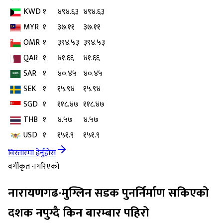
KWD
१
४९४.६३
४९४.६३
MYR
१
३७.११
३७.११
OMR
१
३९४.५३
३९४.५३
QAR
१
४१.६६
४१.६६
SAR
१
४०.४५
४०.४५
SEK
१
१५.९४
१५.९४
SGD
१
११८.४७
११८.४७
THB
१
४.५७
४.५७
USD
१
१५१.९
१५१.९
विस्तारमा हेर्नुहोस
वर्गीकृत नगरिएको
नारायणगढ-मुग्लिन सडक पुनर्निर्माण सकिएको
दशक नपुग्दै किन बारम्बार पहिरो