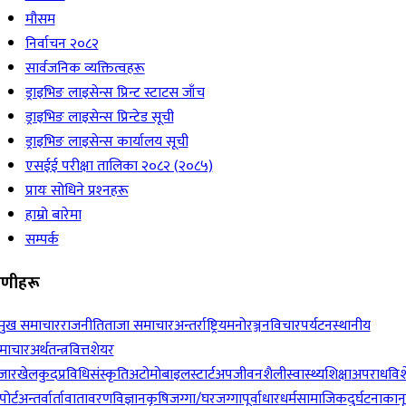
मौसम
निर्वाचन २०८२
सार्वजनिक व्यक्तित्वहरू
ड्राइभिङ लाइसेन्स प्रिन्ट स्टाटस जाँच
ड्राइभिङ लाइसेन्स प्रिन्टेड सूची
ड्राइभिङ लाइसेन्स कार्यालय सूची
एसईई परीक्षा तालिका २०८२ (२०८५)
प्रायः सोधिने प्रश्‍नहरू
हाम्रो बारेमा
सम्पर्क
रेणीहरू
रमुख समाचार
राजनीति
ताजा समाचार
अन्तर्राष्ट्रिय
मनोरञ्जन
विचार
पर्यटन
स्थानीय
माचार
अर्थतन्त्र
वित्त
शेयर
जार
खेलकुद
प्रविधि
संस्कृति
अटोमोबाइल
स्टार्टअप
जीवनशैली
स्वास्थ्य
शिक्षा
अपराध
विश
पोर्ट
अन्तर्वार्ता
वातावरण
विज्ञान
कृषि
जग्गा/घरजग्गा
पूर्वाधार
धर्म
सामाजिक
दुर्घटना
कान