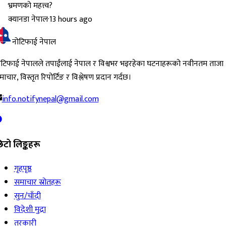
क्यानडा नेपाल
·
13 hours ago
नोटिफाई नेपाल
ोटिफाई नेपालले तपाईंलाई नेपाल र विश्वभर भइरहेका घटनाहरूको नवीनतम ताजा
ाचार, विस्तृत रिपोर्टिङ र विश्लेषण प्रदान गर्दछ।
info.notifynepal@gmail.com
िटो लिङ्कहरू
गृहपृष्ठ
समाचार स्रोतहरू
सुन/चाँदी
विदेशी मुद्रा
तरकारी