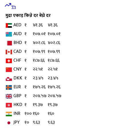
९५
मुद्रा
एकाइ
किन्ने दर
बेच्ने दर
AED
१
४१.३६
४१.३६
AUD
१
१०७.०१
१०७.०१
BHD
१
४०२.८६
४०२.८६
CAD
१
१०७.९९
१०७.९९
CHF
१
१८७.६६
१८७.६६
CNY
१
२२.५१
२२.५१
DKK
१
२३.४५
२३.४५
EUR
१
१७५.२६
१७५.२६
GBP
१
२०४.५७
२०४.५७
HKD
१
१९.३७
१९.३७
INR
१००
१६०
१६०
JPY
१०
९.६३
९.६३