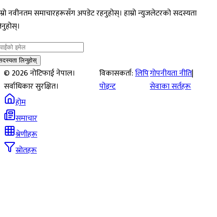
म्रो नवीनतम समाचारहरूसँग अपडेट रहनुहोस्। हाम्रो न्युजलेटरको सदस्यता
नुहोस्।
सदस्यता लिनुहोस्
©
2026
नोटिफाई नेपाल।
विकासकर्ता:
लिपि
गोपनीयता नीति
|
सर्वाधिकार सुरक्षित।
पोइन्ट
सेवाका सर्तहरू
होम
समाचार
श्रेणीहरू
स्रोतहरू