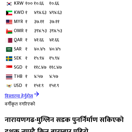
KRW
१००
१०.६६
१०.६६
KWD
१
४९४.६३
४९४.६३
MYR
१
३७.११
३७.११
OMR
१
३९४.५३
३९४.५३
QAR
१
४१.६६
४१.६६
SAR
१
४०.४५
४०.४५
SEK
१
१५.९४
१५.९४
SGD
१
११८.४७
११८.४७
THB
१
४.५७
४.५७
USD
१
१५१.९
१५१.९
विस्तारमा हेर्नुहोस
वर्गीकृत नगरिएको
नारायणगढ-मुग्लिन सडक पुनर्निर्माण सकिएको
दशक नपुग्दै किन बारम्बार पहिरो