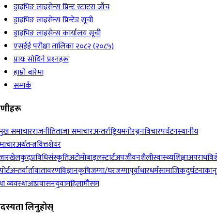
ड्राइभिङ लाइसेन्स प्रिन्ट स्टाटस जाँच
ड्राइभिङ लाइसेन्स प्रिन्टेड सूची
ड्राइभिङ लाइसेन्स कार्यालय सूची
एसईई परीक्षा तालिका २०८२ (२०८५)
प्रायः सोधिने प्रश्‍नहरू
हाम्रो बारेमा
सम्पर्क
रेणीहरू
रमुख समाचार
राजनीति
ताजा समाचार
अन्तर्राष्ट्रिय
मनोरञ्जन
विचार
पर्यटन
स्थानीय
माचार
अर्थतन्त्र
वित्त
शेयर
जार
खेलकुद
प्रविधि
संस्कृति
अटोमोबाइल
स्टार्टअप
जीवनशैली
स्वास्थ्य
शिक्षा
अपराध
विश
पोर्ट
अन्तर्वार्ता
वातावरण
विज्ञान
कृषि
जग्गा/घरजग्गा
पूर्वाधार
धर्म
सामाजिक
दुर्घटना
कान
ा व्यवस्था
आप्रवासन
युवा
महिला
मौसम
दस्यता लिनुहोस्