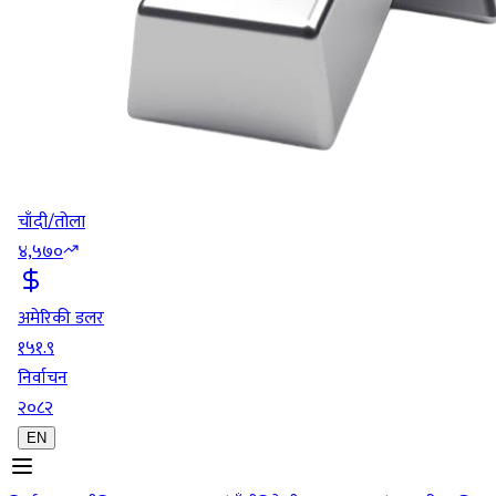
चाँदी/तोला
४,५७०
अमेरिकी डलर
१५१.९
निर्वाचन
२०८२
EN