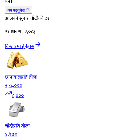
भने।
थप पढ्नुहोस्
आजको सुन र चाँदीको दर
२१ श्रावण , २,०८३
विस्तारमा हेर्नुहोस
छापावाल
प्रति तोला
२,९६,०००
८,०००
चाँदी
प्रति तोला
४,५७०