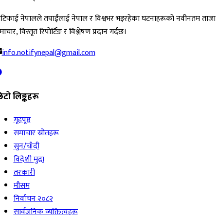
ोटिफाई नेपालले तपाईंलाई नेपाल र विश्वभर भइरहेका घटनाहरूको नवीनतम ताजा
ाचार, विस्तृत रिपोर्टिङ र विश्लेषण प्रदान गर्दछ।
info.notifynepal@gmail.com
िटो लिङ्कहरू
गृहपृष्ठ
समाचार स्रोतहरू
सुन/चाँदी
विदेशी मुद्रा
तरकारी
मौसम
निर्वाचन २०८२
सार्वजनिक व्यक्तित्वहरू