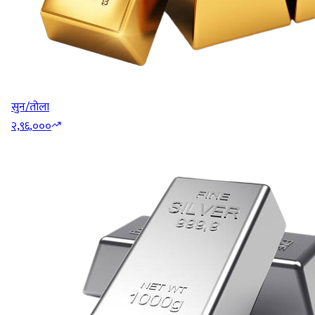
सुन/तोला
२,९६,०००