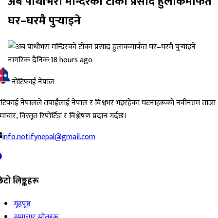
अब पाथीभरा मन्दिरको टीका प्रसाद हुलाकमार्फत
घर–घरमै पुर्‍याइने
नागरिक दैनिक
·
18 hours ago
नोटिफाई नेपाल
ोटिफाई नेपालले तपाईंलाई नेपाल र विश्वभर भइरहेका घटनाहरूको नवीनतम ताजा
ाचार, विस्तृत रिपोर्टिङ र विश्लेषण प्रदान गर्दछ।
info.notifynepal@gmail.com
िटो लिङ्कहरू
गृहपृष्ठ
समाचार स्रोतहरू