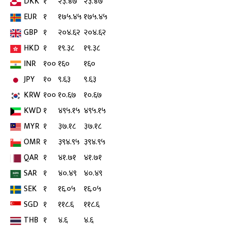
DKK
१
२३.४७
२३.४७
EUR
१
१७५.४५
१७५.४५
GBP
१
२०४.६२
२०४.६२
HKD
१
१९.३८
१९.३८
INR
१००
१६०
१६०
JPY
१०
९.६३
९.६३
KRW
१००
१०.६७
१०.६७
KWD
१
४९५.१५
४९५.१५
MYR
१
३७.१८
३७.१८
OMR
१
३९४.९५
३९४.९५
QAR
१
४१.७१
४१.७१
SAR
१
४०.४९
४०.४९
SEK
१
१६.०५
१६.०५
SGD
१
११८.६
११८.६
THB
१
४.६
४.६