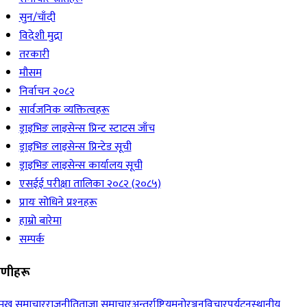
सुन/चाँदी
विदेशी मुद्रा
तरकारी
मौसम
निर्वाचन २०८२
सार्वजनिक व्यक्तित्वहरू
ड्राइभिङ लाइसेन्स प्रिन्ट स्टाटस जाँच
ड्राइभिङ लाइसेन्स प्रिन्टेड सूची
ड्राइभिङ लाइसेन्स कार्यालय सूची
एसईई परीक्षा तालिका २०८२ (२०८५)
प्रायः सोधिने प्रश्‍नहरू
हाम्रो बारेमा
सम्पर्क
रेणीहरू
रमुख समाचार
राजनीति
ताजा समाचार
अन्तर्राष्ट्रिय
मनोरञ्जन
विचार
पर्यटन
स्थानीय