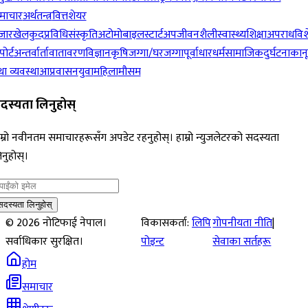
माचार
अर्थतन्त्र
वित्त
शेयर
जार
खेलकुद
प्रविधि
संस्कृति
अटोमोबाइल
स्टार्टअप
जीवनशैली
स्वास्थ्य
शिक्षा
अपराध
विश
पोर्ट
अन्तर्वार्ता
वातावरण
विज्ञान
कृषि
जग्गा/घरजग्गा
पूर्वाधार
धर्म
सामाजिक
दुर्घटना
कान
ा व्यवस्था
आप्रवासन
युवा
महिला
मौसम
दस्यता लिनुहोस्
म्रो नवीनतम समाचारहरूसँग अपडेट रहनुहोस्। हाम्रो न्युजलेटरको सदस्यता
नुहोस्।
सदस्यता लिनुहोस्
©
2026
नोटिफाई नेपाल।
विकासकर्ता:
लिपि
गोपनीयता नीति
|
सर्वाधिकार सुरक्षित।
पोइन्ट
सेवाका सर्तहरू
होम
समाचार