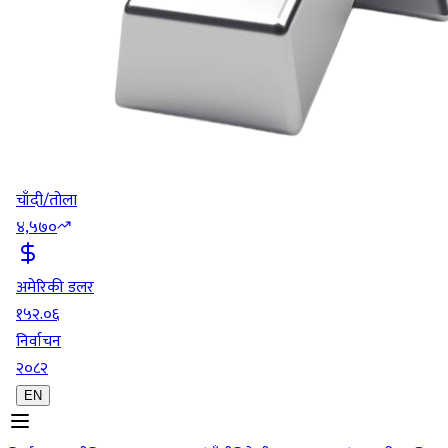
चाँदी/तोला
४,५७०
अमेरिकी डलर
१५२.०६
निर्वाचन
२०८२
EN