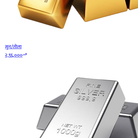
सुन/तोला
२,९६,०००