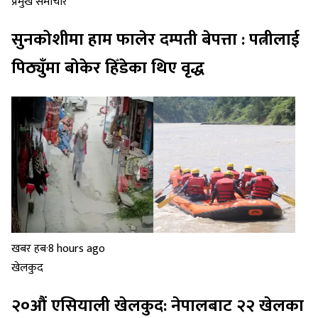
प्रमुख समाचार
सुनकोशीमा हाम फालेर दम्पती बेपत्ता : पत्नीलाई
पिठ्युँमा बोकेर हिँडेका थिए वृद्ध
खबर हब
·
8 hours ago
खेलकुद
२०औं एसियाली खेलकुद: नेपालबाट २२ खेलका