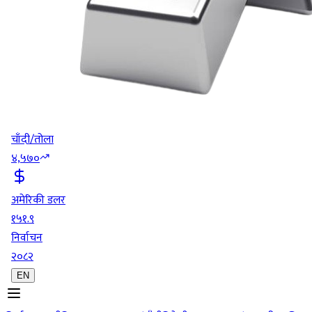
चाँदी/तोला
४,५७०
अमेरिकी डलर
१५१.९
निर्वाचन
२०८२
EN