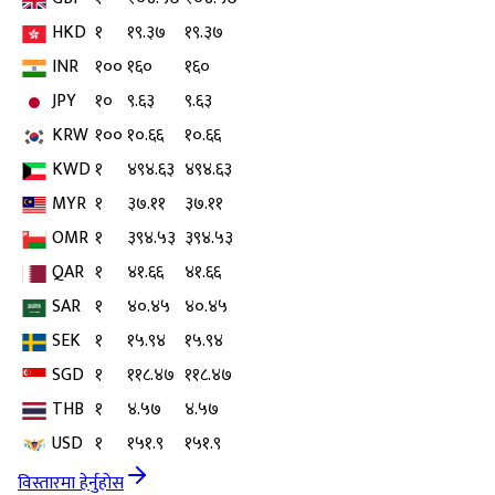
HKD
१
१९.३७
१९.३७
INR
१००
१६०
१६०
JPY
१०
९.६३
९.६३
KRW
१००
१०.६६
१०.६६
KWD
१
४९४.६३
४९४.६३
MYR
१
३७.११
३७.११
OMR
१
३९४.५३
३९४.५३
QAR
१
४१.६६
४१.६६
SAR
१
४०.४५
४०.४५
SEK
१
१५.९४
१५.९४
SGD
१
११८.४७
११८.४७
THB
१
४.५७
४.५७
USD
१
१५१.९
१५१.९
विस्तारमा हेर्नुहोस