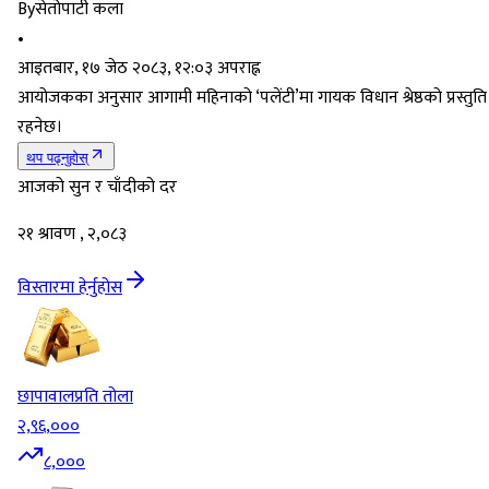
By
सेतोपाटी कला
•
आइतबार, १७ जेठ २०८३, १२:०३ अपराह्न
आयोजकका अनुसार आगामी महिनाको ‘पलेंटी’मा गायक विधान श्रेष्ठको प्रस्तुति
रहनेछ।
थप पढ्नुहोस्
आजको सुन र चाँदीको दर
२१ श्रावण , २,०८३
विस्तारमा हेर्नुहोस
छापावाल
प्रति तोला
२,९६,०००
८,०००