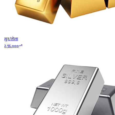
सुन/तोला
२,९६,०००