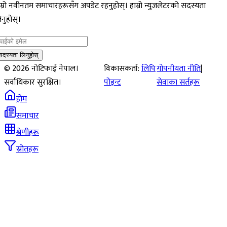
म्रो नवीनतम समाचारहरूसँग अपडेट रहनुहोस्। हाम्रो न्युजलेटरको सदस्यता
नुहोस्।
सदस्यता लिनुहोस्
©
2026
नोटिफाई नेपाल।
विकासकर्ता:
लिपि
गोपनीयता नीति
|
सर्वाधिकार सुरक्षित।
पोइन्ट
सेवाका सर्तहरू
होम
समाचार
श्रेणीहरू
स्रोतहरू