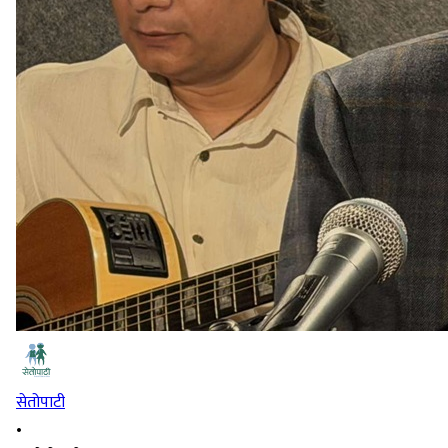
सेतोपाटी
•