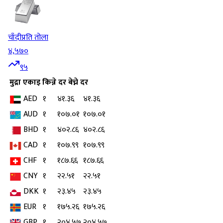
चाँदी
प्रति तोला
४,५७०
९५
मुद्रा
एकाइ
किन्ने दर
बेच्ने दर
AED
१
४१.३६
४१.३६
AUD
१
१०७.०१
१०७.०१
BHD
१
४०२.८६
४०२.८६
CAD
१
१०७.९९
१०७.९९
CHF
१
१८७.६६
१८७.६६
CNY
१
२२.५१
२२.५१
DKK
१
२३.४५
२३.४५
EUR
१
१७५.२६
१७५.२६
GBP
१
२०४.५७
२०४.५७