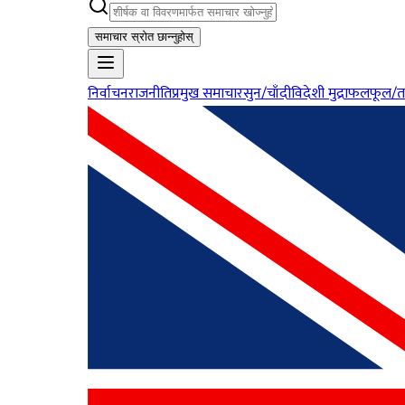
समाचार स्रोत छान्नुहोस्
निर्वाचन
राजनीति
प्रमुख समाचार
सुन/चाँदी
विदेशी मुद्रा
फलफूल/त