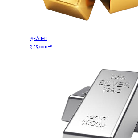
सुन/तोला
२,९६,०००