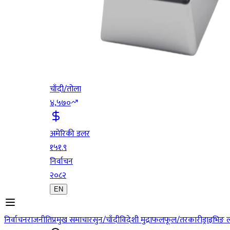
चाँदी/तोला
४,५७०
अमेरिकी डलर
१५१.९
निर्वाचन
२०८२
EN
निर्वाचन
राजनीति
प्रमुख समाचार
सुन/चाँदी
विदेशी मुद्रा
फलफूल/तरकारी
ड्राइभिङ 