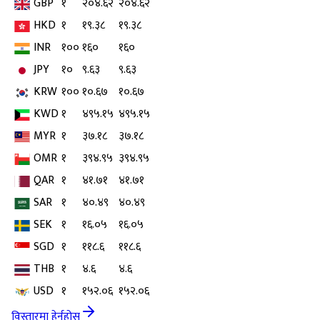
GBP
१
२०४.६२
२०४.६२
HKD
१
१९.३८
१९.३८
INR
१००
१६०
१६०
JPY
१०
९.६३
९.६३
KRW
१००
१०.६७
१०.६७
KWD
१
४९५.१५
४९५.१५
MYR
१
३७.१८
३७.१८
OMR
१
३९४.९५
३९४.९५
QAR
१
४१.७१
४१.७१
SAR
१
४०.४९
४०.४९
SEK
१
१६.०५
१६.०५
SGD
१
११८.६
११८.६
THB
१
४.६
४.६
USD
१
१५२.०६
१५२.०६
विस्तारमा हेर्नुहोस