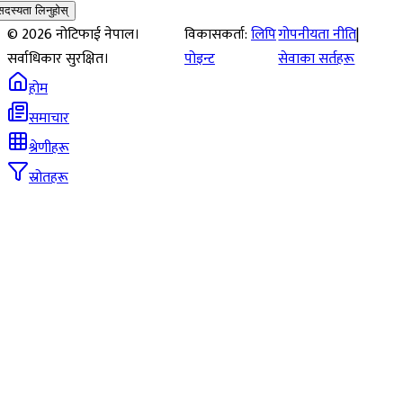
सदस्यता लिनुहोस्
©
2026
नोटिफाई नेपाल।
विकासकर्ता:
लिपि
गोपनीयता नीति
|
सर्वाधिकार सुरक्षित।
पोइन्ट
सेवाका सर्तहरू
होम
समाचार
श्रेणीहरू
स्रोतहरू