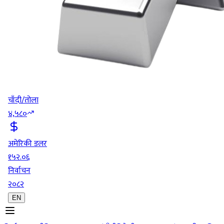
चाँदी/तोला
४,५८०
अमेरिकी डलर
१५२.०६
निर्वाचन
२०८२
EN