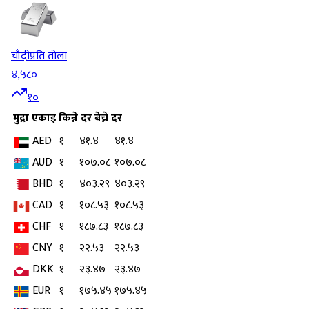
चाँदी
प्रति तोला
४,५८०
१०
मुद्रा
एकाइ
किन्ने दर
बेच्ने दर
AED
१
४१.४
४१.४
AUD
१
१०७.०८
१०७.०८
BHD
१
४०३.२९
४०३.२९
CAD
१
१०८.५३
१०८.५३
CHF
१
१८७.८३
१८७.८३
CNY
१
२२.५३
२२.५३
DKK
१
२३.४७
२३.४७
EUR
१
१७५.४५
१७५.४५