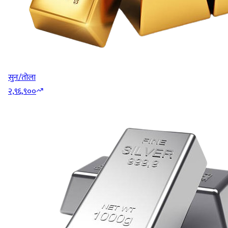
सुन/तोला
२,९६,९००