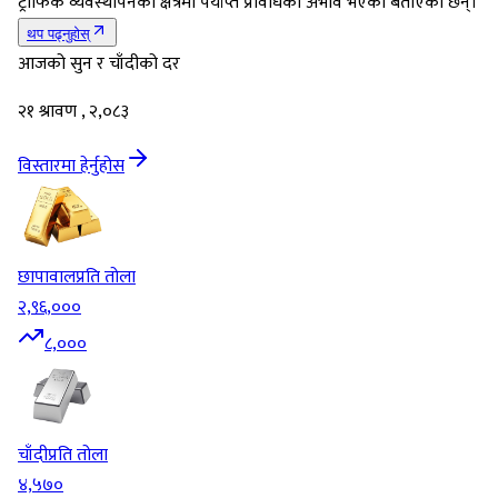
ट्राफिक व्यवस्थापनको क्षेत्रमा पर्याप्त प्रविधिको अभाव भएको बताएका छन्।
थप पढ्नुहोस्
आजको सुन र चाँदीको दर
२१ श्रावण , २,०८३
विस्तारमा हेर्नुहोस
छापावाल
प्रति तोला
२,९६,०००
८,०००
चाँदी
प्रति तोला
४,५७०