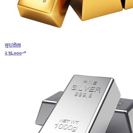
सुन/तोला
२,९६,०००