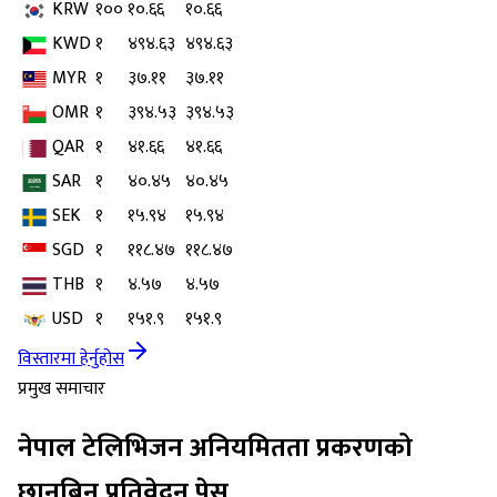
KRW
१००
१०.६६
१०.६६
KWD
१
४९४.६३
४९४.६३
MYR
१
३७.११
३७.११
OMR
१
३९४.५३
३९४.५३
QAR
१
४१.६६
४१.६६
SAR
१
४०.४५
४०.४५
SEK
१
१५.९४
१५.९४
SGD
१
११८.४७
११८.४७
THB
१
४.५७
४.५७
USD
१
१५१.९
१५१.९
विस्तारमा हेर्नुहोस
प्रमुख समाचार
नेपाल टेलिभिजन अनियमितता प्रकरणको
छानबिन प्रतिवेदन पेस