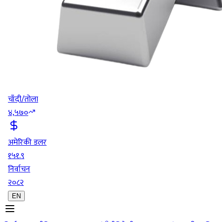
चाँदी/तोला
४,५७०
अमेरिकी डलर
१५१.९
निर्वाचन
२०८२
EN