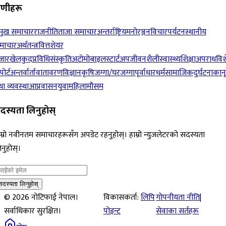
रेणीहरू
रमुख समाचार
राजनीति
ताजा समाचार
अन्तर्राष्ट्रिय
मनोरञ्जन
विचार
पर्यटन
स्थानीय
माचार
अर्थतन्त्र
वित्त
शेयर
जार
खेलकुद
प्रविधि
संस्कृति
अटोमोबाइल
स्टार्टअप
जीवनशैली
स्वास्थ्य
शिक्षा
अपराध
विश
पोर्ट
अन्तर्वार्ता
वातावरण
विज्ञान
कृषि
जग्गा/घरजग्गा
पूर्वाधार
धर्म
सामाजिक
दुर्घटना
कान
ा व्यवस्था
आप्रवासन
युवा
महिला
मौसम
दस्यता लिनुहोस्
म्रो नवीनतम समाचारहरूसँग अपडेट रहनुहोस्। हाम्रो न्युजलेटरको सदस्यता
नुहोस्।
सदस्यता लिनुहोस्
©
2026
नोटिफाई नेपाल।
विकासकर्ता:
लिपि
गोपनीयता नीति
|
सर्वाधिकार सुरक्षित।
पोइन्ट
सेवाका सर्तहरू