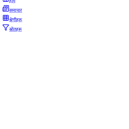
होम
समाचार
श्रेणीहरू
स्रोतहरू