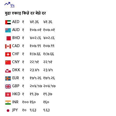
९५
मुद्रा
एकाइ
किन्ने दर
बेच्ने दर
AED
१
४१.३६
४१.३६
AUD
१
१०७.०१
१०७.०१
BHD
१
४०२.८६
४०२.८६
CAD
१
१०७.९९
१०७.९९
CHF
१
१८७.६६
१८७.६६
CNY
१
२२.५१
२२.५१
DKK
१
२३.४५
२३.४५
EUR
१
१७५.२६
१७५.२६
GBP
१
२०४.५७
२०४.५७
HKD
१
१९.३७
१९.३७
INR
१००
१६०
१६०
JPY
१०
९.६३
९.६३