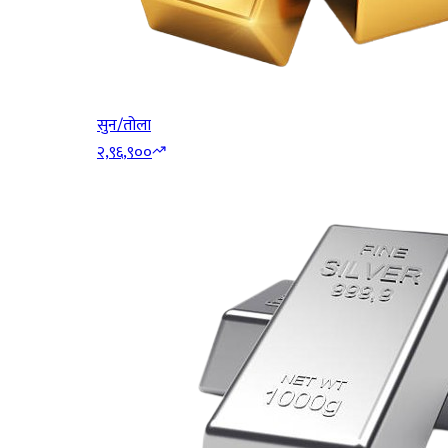
सुन/तोला
२,९६,९००