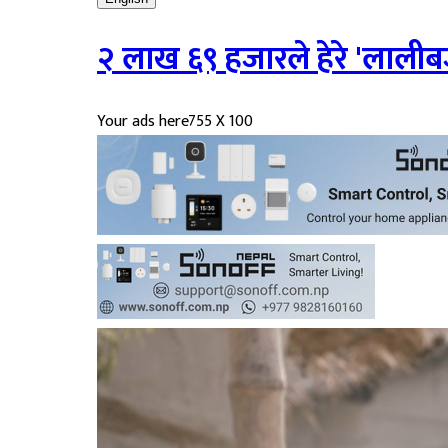
२ लाख ६९ हजारले हेरे 'लालीब
Your ads here
755 X 100