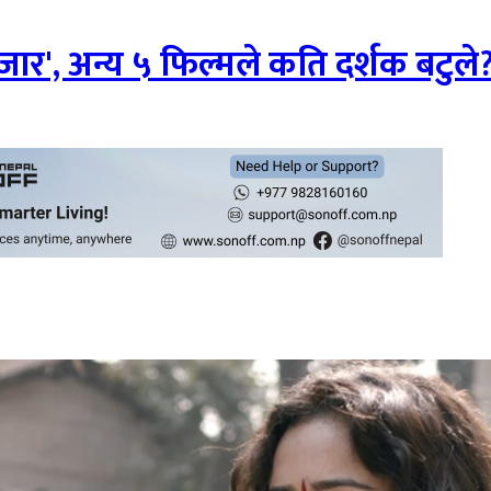
जार', अन्य ५ फिल्मले कति दर्शक बटुले