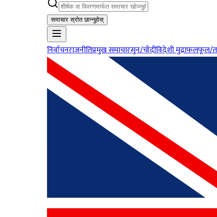
समाचार स्रोत छान्नुहोस्
निर्वाचन
राजनीति
प्रमुख समाचार
सुन/चाँदी
विदेशी मुद्रा
फलफूल/त