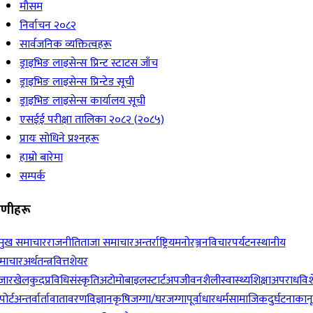
मौसम
निर्वाचन २०८२
सार्वजनिक व्यक्तित्वहरू
ड्राइभिङ लाइसेन्स प्रिन्ट स्टाटस जाँच
ड्राइभिङ लाइसेन्स प्रिन्टेड सूची
ड्राइभिङ लाइसेन्स कार्यालय सूची
एसईई परीक्षा तालिका २०८२ (२०८५)
प्रायः सोधिने प्रश्‍नहरू
हाम्रो बारेमा
सम्पर्क
रेणीहरू
रमुख समाचार
राजनीति
ताजा समाचार
अन्तर्राष्ट्रिय
मनोरञ्जन
विचार
पर्यटन
स्थानीय
माचार
अर्थतन्त्र
वित्त
शेयर
जार
खेलकुद
प्रविधि
संस्कृति
अटोमोबाइल
स्टार्टअप
जीवनशैली
स्वास्थ्य
शिक्षा
अपराध
विश
पोर्ट
अन्तर्वार्ता
वातावरण
विज्ञान
कृषि
जग्गा/घरजग्गा
पूर्वाधार
धर्म
सामाजिक
दुर्घटना
कान