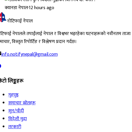
क्यानडा नेपाल
·
12 hours ago
नोटिफाई नेपाल
ोटिफाई नेपालले तपाईंलाई नेपाल र विश्वभर भइरहेका घटनाहरूको नवीनतम ताजा
ाचार, विस्तृत रिपोर्टिङ र विश्लेषण प्रदान गर्दछ।
info.notifynepal@gmail.com
िटो लिङ्कहरू
गृहपृष्ठ
समाचार स्रोतहरू
सुन/चाँदी
विदेशी मुद्रा
तरकारी