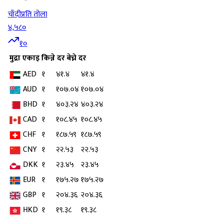
चाँदी
प्रति तोला
४,५८०
१०
मुद्रा
एकाइ
किन्ने दर
बेच्ने दर
AED
१
४१.४
४१.४
AUD
१
१०७.०४
१०७.०४
BHD
१
४०३.२४
४०३.२४
CAD
१
१०८.४५
१०८.४५
CHF
१
१८७.५९
१८७.५९
CNY
१
२२.५३
२२.५३
DKK
१
२३.४५
२३.४५
EUR
१
१७५.२७
१७५.२७
GBP
१
२०४.३६
२०४.३६
HKD
१
१९.३८
१९.३८