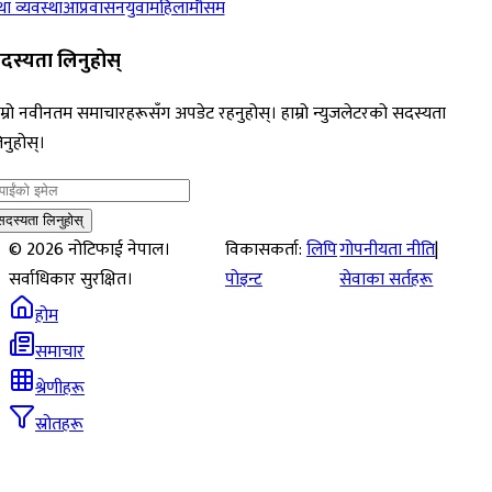
ा व्यवस्था
आप्रवासन
युवा
महिला
मौसम
दस्यता लिनुहोस्
म्रो नवीनतम समाचारहरूसँग अपडेट रहनुहोस्। हाम्रो न्युजलेटरको सदस्यता
नुहोस्।
सदस्यता लिनुहोस्
©
2026
नोटिफाई नेपाल।
विकासकर्ता:
लिपि
गोपनीयता नीति
|
सर्वाधिकार सुरक्षित।
पोइन्ट
सेवाका सर्तहरू
होम
समाचार
श्रेणीहरू
स्रोतहरू