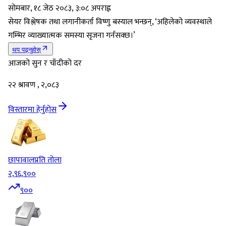
सोमबार, १८ जेठ २०८३, ३:०८ अपराह्न
सेयर विश्लेषक तथा लगानीकर्ता विष्णु बस्याल भन्छन्, ‘अहिलेको व्यवस्थाले
गम्भिर व्याख्यात्मक समस्या सृजना गर्नसक्छ।’
थप पढ्नुहोस्
आजको सुन र चाँदीको दर
२२ श्रावण , २,०८३
विस्तारमा हेर्नुहोस
छापावाल
प्रति तोला
२,९६,९००
९००