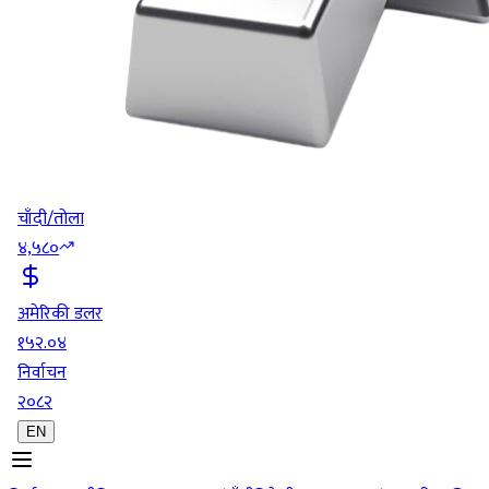
चाँदी/तोला
४,५८०
अमेरिकी डलर
१५२.०४
निर्वाचन
२०८२
EN