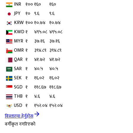
INR
१००
१६०
१६०
JPY
१०
९.६
९.६
KRW
१००
१०.७४
१०.७४
KWD
१
४९५.०८
४९५.०८
MYR
१
३७.१६
३७.१६
OMR
१
३९४.८९
३९४.८९
QAR
१
४१.७२
४१.७२
SAR
१
४०.५
४०.५
SEK
१
१६.०२
१६.०२
SGD
१
११८.६७
११८.६७
THB
१
४.६
४.६
USD
१
१५२.०४
१५२.०४
विस्तारमा हेर्नुहोस
वर्गीकृत नगरिएको