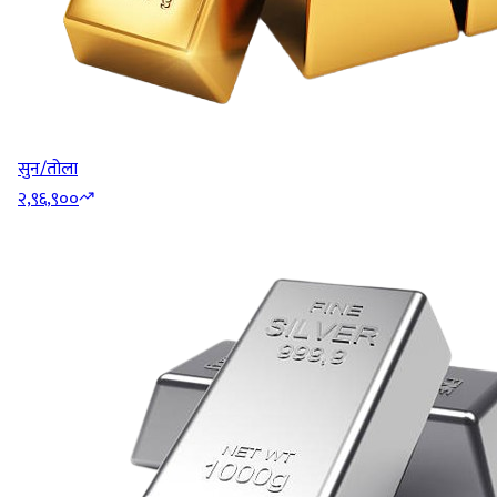
सुन/तोला
२,९६,९००