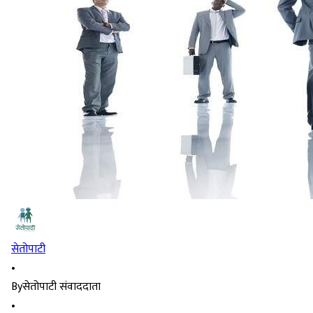
सेतोपाटी
•
By
सेतोपाटी संवाददाता
•