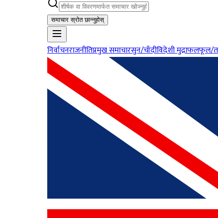
समाचार स्रोत छान्नुहोस्
निर्वाचन
राजनीति
प्रमुख समाचार
सुन/चाँदी
विदेशी मुद्रा
फलफूल/त