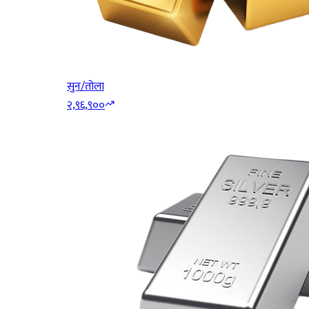
सुन/तोला
२,९६,९००