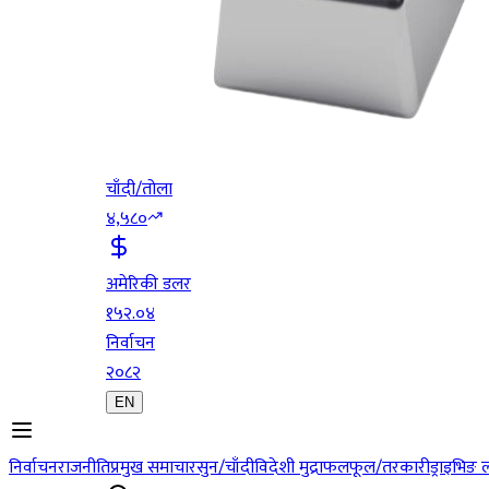
चाँदी/तोला
४,५८०
अमेरिकी डलर
१५२.०४
निर्वाचन
२०८२
EN
निर्वाचन
राजनीति
प्रमुख समाचार
सुन/चाँदी
विदेशी मुद्रा
फलफूल/तरकारी
ड्राइभिङ 