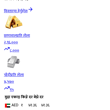
विस्तारमा हेर्नुहोस
छापावाल
प्रति तोला
२,९६,०००
८,०००
चाँदी
प्रति तोला
४,५७०
९५
मुद्रा
एकाइ
किन्ने दर
बेच्ने दर
AED
१
४१.३६
४१.३६