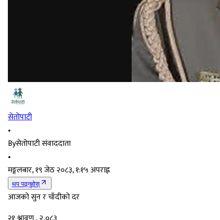
सेतोपाटी
•
By
सेतोपाटी संवाददाता
•
मङ्गलबार, १९ जेठ २०८३, १:१५ अपराह्न
थप पढ्नुहोस्
आजको सुन र चाँदीको दर
२१ श्रावण , २,०८३