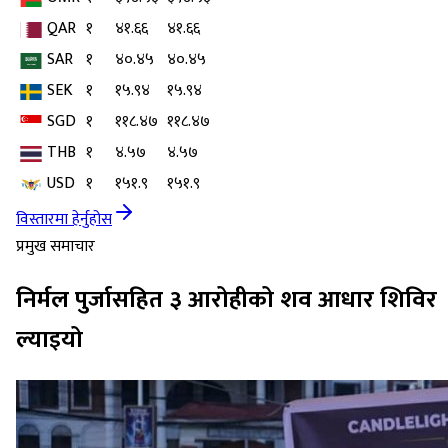
QAR
१
४१.६६
४१.६६
SAR
१
४०.४५
४०.४५
SEK
१
१५.९४
१५.९४
SGD
१
११८.४७
११८.४७
THB
१
४.५७
४.५७
USD
१
१५१.९
१५१.९
विस्तारमा हेर्नुहोस
प्रमुख समाचार
निर्मल पुर्जासहित ३ आरोहीको शव आधार शिविर
ल्याइयो