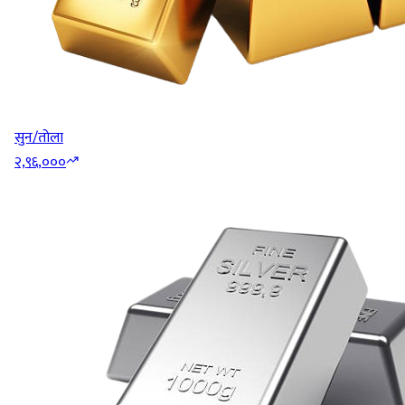
सुन/तोला
२,९६,०००