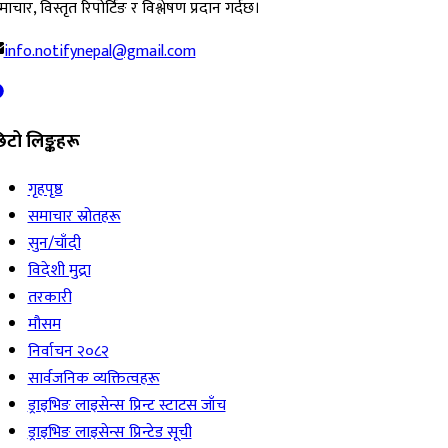
ाचार, विस्तृत रिपोर्टिङ र विश्लेषण प्रदान गर्दछ।
info.notifynepal@gmail.com
िटो लिङ्कहरू
गृहपृष्ठ
समाचार स्रोतहरू
सुन/चाँदी
विदेशी मुद्रा
तरकारी
मौसम
निर्वाचन २०८२
सार्वजनिक व्यक्तित्वहरू
ड्राइभिङ लाइसेन्स प्रिन्ट स्टाटस जाँच
ड्राइभिङ लाइसेन्स प्रिन्टेड सूची