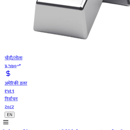
चाँदी/तोला
४,५७०
अमेरिकी डलर
१५१.९
निर्वाचन
२०८२
EN