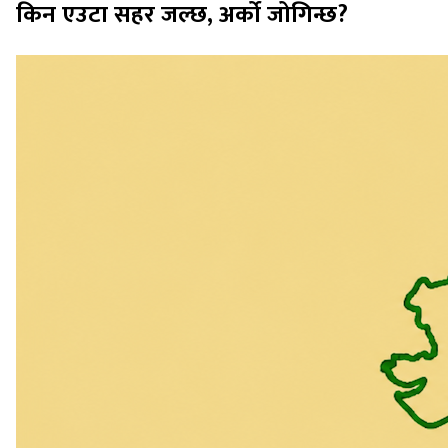
किन एउटा सहर जल्छ, अर्को जोगिन्छ?