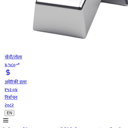
चाँदी/तोला
४,५८०
अमेरिकी डलर
१५२.०४
निर्वाचन
२०८२
EN