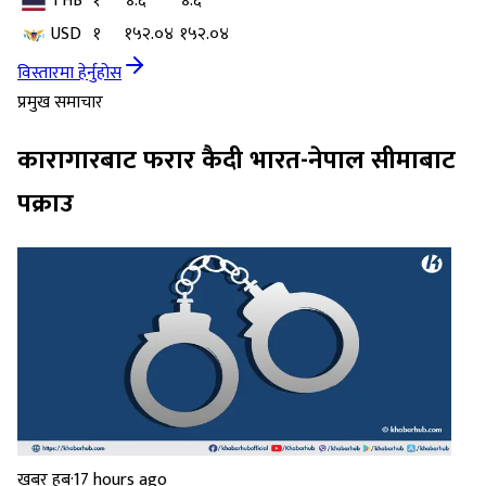
THB
१
४.६
४.६
USD
१
१५२.०४
१५२.०४
विस्तारमा हेर्नुहोस
प्रमुख समाचार
कारागारबाट फरार कैदी भारत-नेपाल सीमाबाट
पक्राउ
खबर हब
·
17 hours ago