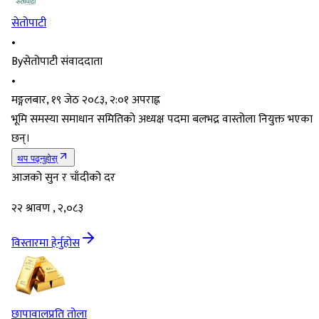
सेतोपाटी
•
By
सेतोपाटी संवाददाता
•
मङ्गलबार, १९ जेठ २०८३, २:०१ अपराह्न
भूमि समस्या समाधान समितिको अध्यक्ष पदमा बलभद्र वास्तोला नियुक्त भएका
छन्।
थप पढ्नुहोस्
आजको सुन र चाँदीको दर
२२ श्रावण , २,०८३
विस्तारमा हेर्नुहोस
छापावाल
प्रति तोला