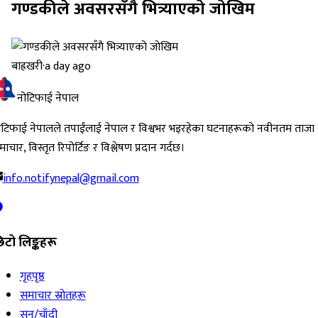
गण्डकीले अवसरसँगै भित्र्याएको जोखिम
बाह्रखरी
·
a day ago
नोटिफाई नेपाल
ोटिफाई नेपालले तपाईंलाई नेपाल र विश्वभर भइरहेका घटनाहरूको नवीनतम ताजा
ाचार, विस्तृत रिपोर्टिङ र विश्लेषण प्रदान गर्दछ।
info.notifynepal@gmail.com
िटो लिङ्कहरू
गृहपृष्ठ
समाचार स्रोतहरू
सुन/चाँदी