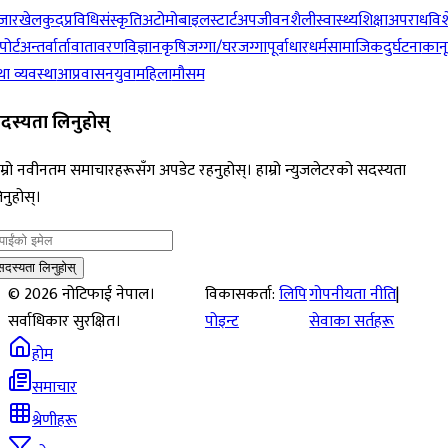
जार
खेलकुद
प्रविधि
संस्कृति
अटोमोबाइल
स्टार्टअप
जीवनशैली
स्वास्थ्य
शिक्षा
अपराध
विश
पोर्ट
अन्तर्वार्ता
वातावरण
विज्ञान
कृषि
जग्गा/घरजग्गा
पूर्वाधार
धर्म
सामाजिक
दुर्घटना
कान
ा व्यवस्था
आप्रवासन
युवा
महिला
मौसम
दस्यता लिनुहोस्
म्रो नवीनतम समाचारहरूसँग अपडेट रहनुहोस्। हाम्रो न्युजलेटरको सदस्यता
नुहोस्।
सदस्यता लिनुहोस्
©
2026
नोटिफाई नेपाल।
विकासकर्ता:
लिपि
गोपनीयता नीति
|
सर्वाधिकार सुरक्षित।
पोइन्ट
सेवाका सर्तहरू
होम
समाचार
श्रेणीहरू