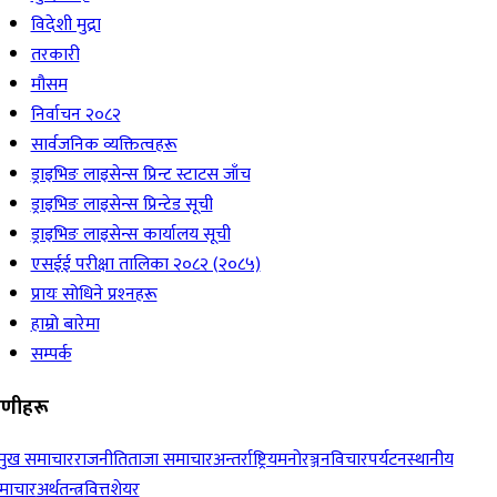
विदेशी मुद्रा
तरकारी
मौसम
निर्वाचन २०८२
सार्वजनिक व्यक्तित्वहरू
ड्राइभिङ लाइसेन्स प्रिन्ट स्टाटस जाँच
ड्राइभिङ लाइसेन्स प्रिन्टेड सूची
ड्राइभिङ लाइसेन्स कार्यालय सूची
एसईई परीक्षा तालिका २०८२ (२०८५)
प्रायः सोधिने प्रश्‍नहरू
हाम्रो बारेमा
सम्पर्क
रेणीहरू
रमुख समाचार
राजनीति
ताजा समाचार
अन्तर्राष्ट्रिय
मनोरञ्जन
विचार
पर्यटन
स्थानीय
माचार
अर्थतन्त्र
वित्त
शेयर