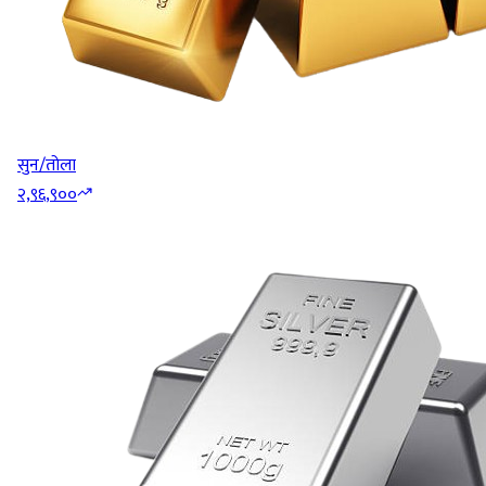
सुन/तोला
२,९६,९००