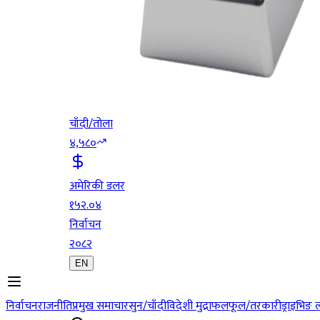
चाँदी/तोला
४,५८०
अमेरिकी डलर
१५२.०४
निर्वाचन
२०८२
EN
निर्वाचन
राजनीति
प्रमुख समाचार
सुन/चाँदी
विदेशी मुद्रा
फलफूल/तरकारी
ड्राइभिङ 