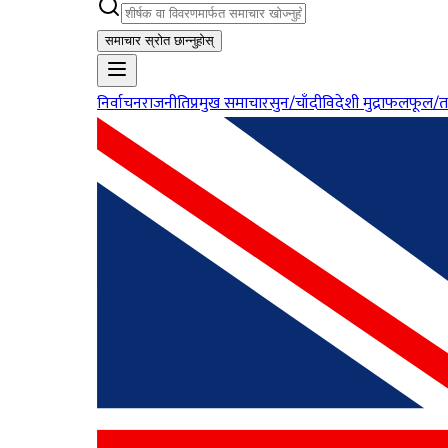
समाचार स्रोत छान्नुहोस्
निर्वाचन
राजनीति
प्रमुख समाचार
सुन/चाँदी
विदेशी मुद्रा
फलफूल/त