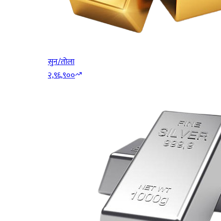
सुन/तोला
२,९६,९००