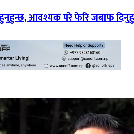
यी हुनुहुन्छ, आवश्यक परे फेरि जबाफ दिनुह