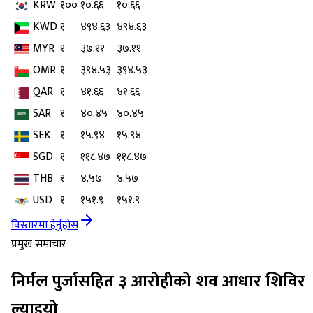
KRW
१००
१०.६६
१०.६६
KWD
१
४९४.६३
४९४.६३
MYR
१
३७.११
३७.११
OMR
१
३९४.५३
३९४.५३
QAR
१
४१.६६
४१.६६
SAR
१
४०.४५
४०.४५
SEK
१
१५.९४
१५.९४
SGD
१
११८.४७
११८.४७
THB
१
४.५७
४.५७
USD
१
१५१.९
१५१.९
विस्तारमा हेर्नुहोस
प्रमुख समाचार
निर्मल पुर्जासहित ३ आरोहीको शव आधार शिविर
ल्याइयो