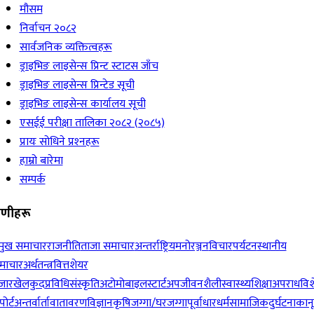
मौसम
निर्वाचन २०८२
सार्वजनिक व्यक्तित्वहरू
ड्राइभिङ लाइसेन्स प्रिन्ट स्टाटस जाँच
ड्राइभिङ लाइसेन्स प्रिन्टेड सूची
ड्राइभिङ लाइसेन्स कार्यालय सूची
एसईई परीक्षा तालिका २०८२ (२०८५)
प्रायः सोधिने प्रश्‍नहरू
हाम्रो बारेमा
सम्पर्क
रेणीहरू
रमुख समाचार
राजनीति
ताजा समाचार
अन्तर्राष्ट्रिय
मनोरञ्जन
विचार
पर्यटन
स्थानीय
माचार
अर्थतन्त्र
वित्त
शेयर
जार
खेलकुद
प्रविधि
संस्कृति
अटोमोबाइल
स्टार्टअप
जीवनशैली
स्वास्थ्य
शिक्षा
अपराध
विश
पोर्ट
अन्तर्वार्ता
वातावरण
विज्ञान
कृषि
जग्गा/घरजग्गा
पूर्वाधार
धर्म
सामाजिक
दुर्घटना
कान