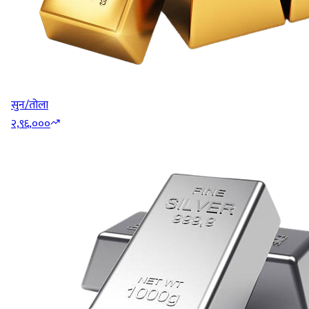
सुन/तोला
२,९६,०००