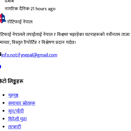
नागरिक दैनिक
·
21 hours ago
नोटिफाई नेपाल
ोटिफाई नेपालले तपाईंलाई नेपाल र विश्वभर भइरहेका घटनाहरूको नवीनतम ताजा
ाचार, विस्तृत रिपोर्टिङ र विश्लेषण प्रदान गर्दछ।
info.notifynepal@gmail.com
िटो लिङ्कहरू
गृहपृष्ठ
समाचार स्रोतहरू
सुन/चाँदी
विदेशी मुद्रा
तरकारी