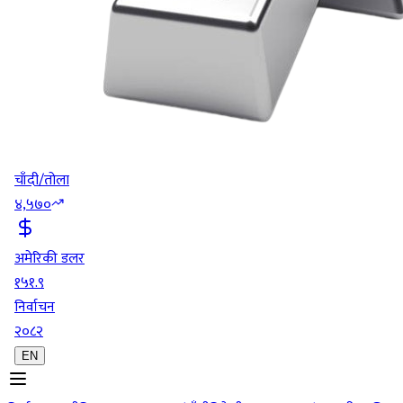
चाँदी/तोला
४,५७०
अमेरिकी डलर
१५१.९
निर्वाचन
२०८२
EN