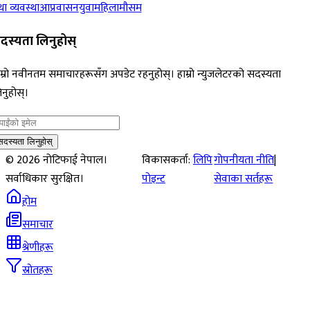
ा व्यवस्था
आप्रवासन
युवा
महिला
मौसम
दस्यता लिनुहोस्
म्रो नवीनतम समाचारहरूसँग अपडेट रहनुहोस्। हाम्रो न्युजलेटरको सदस्यता
नुहोस्।
सदस्यता लिनुहोस्
©
2026
नोटिफाई नेपाल।
विकासकर्ता:
लिपि
गोपनीयता नीति
|
सर्वाधिकार सुरक्षित।
पोइन्ट
सेवाका सर्तहरू
होम
समाचार
श्रेणीहरू
स्रोतहरू