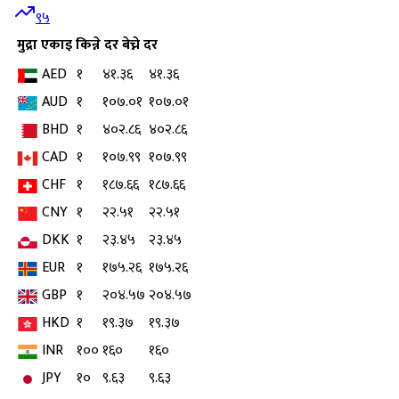
९५
मुद्रा
एकाइ
किन्ने दर
बेच्ने दर
AED
१
४१.३६
४१.३६
AUD
१
१०७.०१
१०७.०१
BHD
१
४०२.८६
४०२.८६
CAD
१
१०७.९९
१०७.९९
CHF
१
१८७.६६
१८७.६६
CNY
१
२२.५१
२२.५१
DKK
१
२३.४५
२३.४५
EUR
१
१७५.२६
१७५.२६
GBP
१
२०४.५७
२०४.५७
HKD
१
१९.३७
१९.३७
INR
१००
१६०
१६०
JPY
१०
९.६३
९.६३