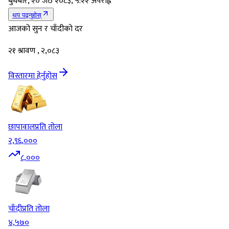
बुधबार, २० जेठ २०८३, ५:२२ अपराह्न
थप पढ्नुहोस्
आजको सुन र चाँदीको दर
२१ श्रावण , २,०८३
विस्तारमा हेर्नुहोस
छापावाल
प्रति तोला
२,९६,०००
८,०००
चाँदी
प्रति तोला
४,५७०