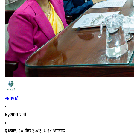
सेतोपाटी
•
By
शोभा शर्मा
•
बुधबार, २० जेठ २०८३, ७:१८ अपराह्न