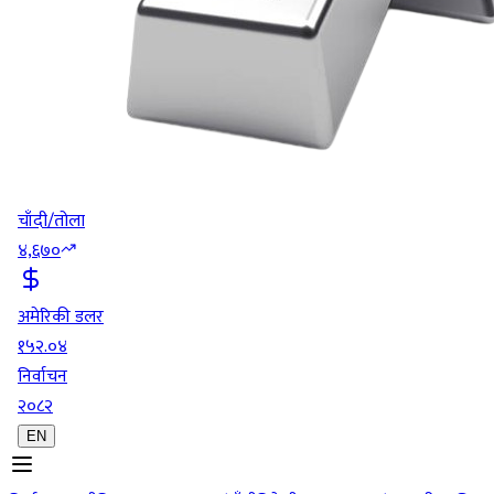
चाँदी/तोला
४,६७०
अमेरिकी डलर
१५२.०४
निर्वाचन
२०८२
EN