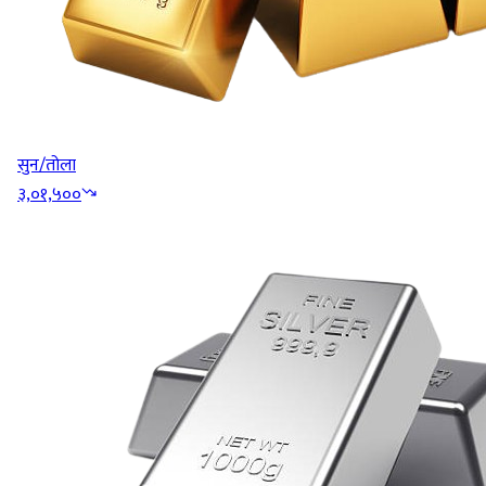
सुन/तोला
३,०१,५००