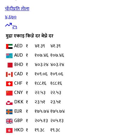
चाँदी
प्रति तोला
४,६७०
२५
मुद्रा
एकाइ
किन्ने दर
बेच्ने दर
AED
१
४१.३९
४१.३९
AUD
१
१०७.४६
१०७.४६
BHD
१
४०३.२४
४०३.२४
CAD
१
१०९.०६
१०९.०६
CHF
१
१८८.१६
१८८.१६
CNY
१
२२.५३
२२.५३
DKK
१
२३.५१
२३.५१
EUR
१
१७५.७४
१७५.७४
GBP
१
२०५.१३
२०५.१३
HKD
१
१९.३८
१९.३८