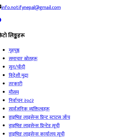
info.notifynepal@gmail.com
िटो लिङ्कहरू
गृहपृष्ठ
समाचार स्रोतहरू
सुन/चाँदी
विदेशी मुद्रा
तरकारी
मौसम
निर्वाचन २०८२
सार्वजनिक व्यक्तित्वहरू
ड्राइभिङ लाइसेन्स प्रिन्ट स्टाटस जाँच
ड्राइभिङ लाइसेन्स प्रिन्टेड सूची
ड्राइभिङ लाइसेन्स कार्यालय सूची