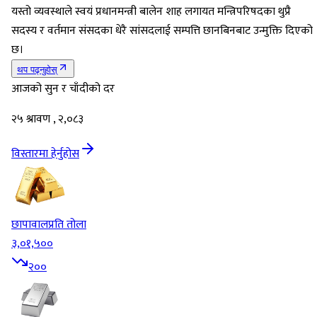
यस्तो व्यवस्थाले स्वयं प्रधानमन्त्री बालेन शाह लगायत मन्त्रिपरिषदका थुप्रै
सदस्य र वर्तमान संसदका धेरै सांसदलाई सम्पत्ति छानबिनबाट उन्मुक्ति दिएको
छ।
थप पढ्नुहोस्
आजको सुन र चाँदीको दर
२५ श्रावण , २,०८३
विस्तारमा हेर्नुहोस
छापावाल
प्रति तोला
३,०१,५००
२००