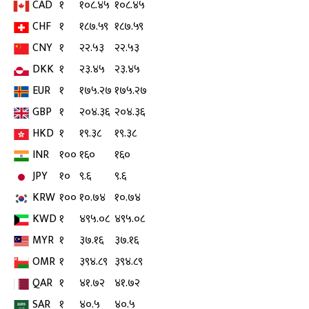
CAD
१
१०८.४५
१०८.४५
CHF
१
१८७.५९
१८७.५९
CNY
१
२२.५३
२२.५३
DKK
१
२३.४५
२३.४५
EUR
१
१७५.२७
१७५.२७
GBP
१
२०४.३६
२०४.३६
HKD
१
१९.३८
१९.३८
INR
१००
१६०
१६०
JPY
१०
९.६
९.६
KRW
१००
१०.७४
१०.७४
KWD
१
४९५.०८
४९५.०८
MYR
१
३७.१६
३७.१६
OMR
१
३९४.८९
३९४.८९
QAR
१
४१.७२
४१.७२
SAR
१
४०.५
४०.५