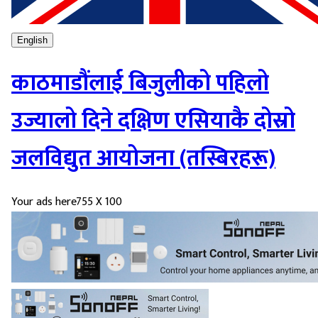
English
काठमाडौंलाई बिजुलीको पहिलो
उज्यालो दिने दक्षिण एसियाकै दोस्रो
जलविद्युत आयोजना (तस्बिरहरू)
Your ads here
755 X 100