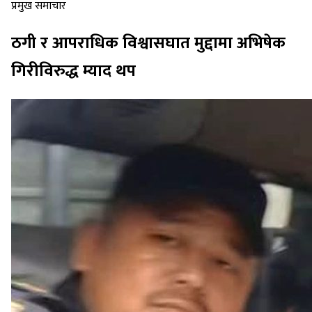
प्रमुख समाचार
ठगी र आपराधिक विश्वासघात मुद्दामा अभिषेक
गिरीविरुद्ध म्याद थप