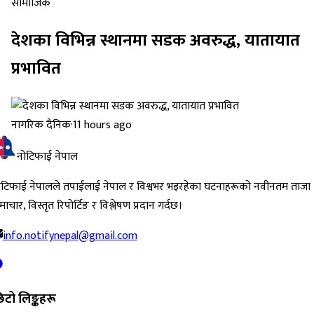
सामाजिक
देशका विभिन्न स्थानमा सडक अवरुद्ध, यातायात
प्रभावित
नागरिक दैनिक
·
11 hours ago
नोटिफाई नेपाल
ोटिफाई नेपालले तपाईंलाई नेपाल र विश्वभर भइरहेका घटनाहरूको नवीनतम ताजा
ाचार, विस्तृत रिपोर्टिङ र विश्लेषण प्रदान गर्दछ।
info.notifynepal@gmail.com
िटो लिङ्कहरू