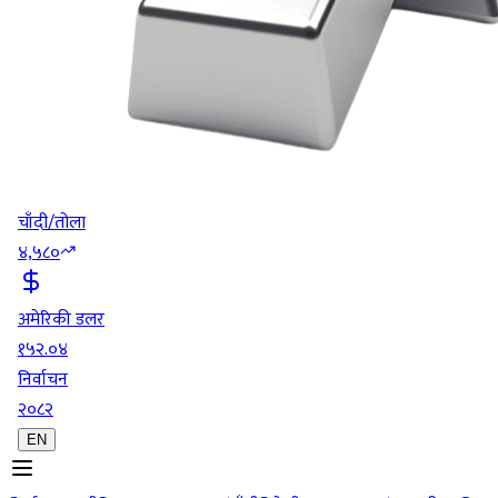
चाँदी/तोला
४,५८०
अमेरिकी डलर
१५२.०४
निर्वाचन
२०८२
EN