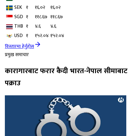
SEK
१
१६.०२
१६.०२
SGD
१
११८.६७
११८.६७
THB
१
४.६
४.६
USD
१
१५२.०४
१५२.०४
विस्तारमा हेर्नुहोस
प्रमुख समाचार
कारागारबाट फरार कैदी भारत-नेपाल सीमाबाट
पक्राउ