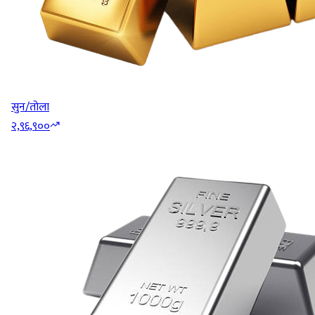
सुन/तोला
२,९६,९००