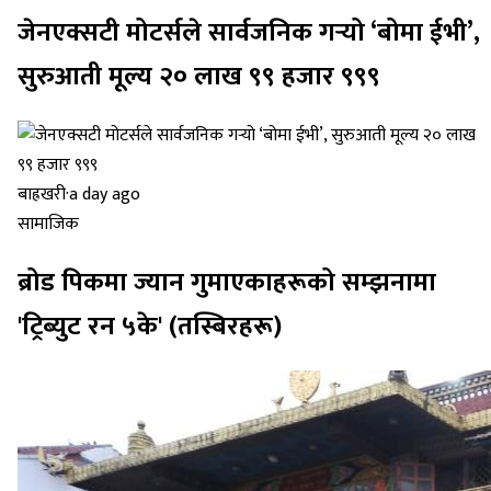
जेनएक्सटी मोटर्सले सार्वजनिक गर्‍यो ‘बोमा ईभी’,
सुरुआती मूल्य २० लाख ९९ हजार ९९९
बाह्रखरी
·
a day ago
सामाजिक
ब्रोड पिकमा ज्यान गुमाएकाहरूको सम्झनामा
'ट्रिब्युट रन ५के' (तस्बिरहरू)