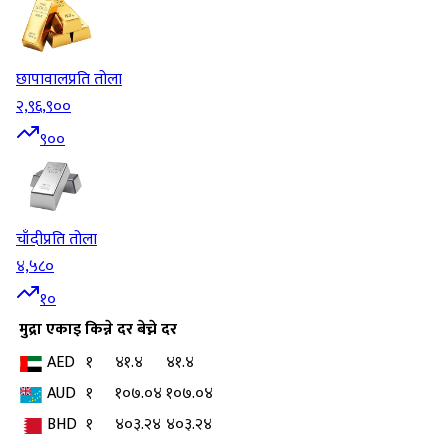
छापावाल
प्रति तोला
२,९६,९००
९००
चाँदी
प्रति तोला
४,५८०
१०
मुद्रा
एकाइ
किन्ने दर
बेच्ने दर
AED
१
४१.४
४१.४
AUD
१
१०७.०४
१०७.०४
BHD
१
४०३.२४
४०३.२४