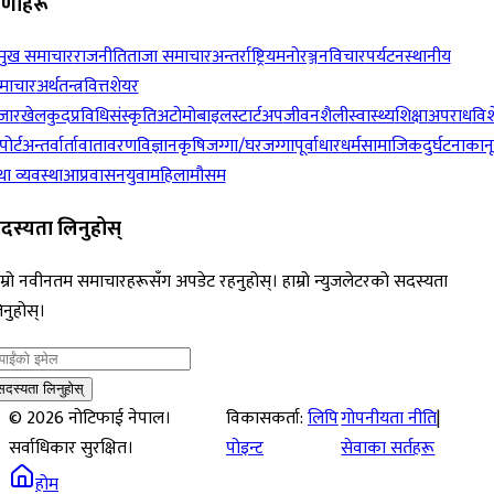
रेणीहरू
रमुख समाचार
राजनीति
ताजा समाचार
अन्तर्राष्ट्रिय
मनोरञ्जन
विचार
पर्यटन
स्थानीय
माचार
अर्थतन्त्र
वित्त
शेयर
जार
खेलकुद
प्रविधि
संस्कृति
अटोमोबाइल
स्टार्टअप
जीवनशैली
स्वास्थ्य
शिक्षा
अपराध
विश
पोर्ट
अन्तर्वार्ता
वातावरण
विज्ञान
कृषि
जग्गा/घरजग्गा
पूर्वाधार
धर्म
सामाजिक
दुर्घटना
कान
ा व्यवस्था
आप्रवासन
युवा
महिला
मौसम
दस्यता लिनुहोस्
म्रो नवीनतम समाचारहरूसँग अपडेट रहनुहोस्। हाम्रो न्युजलेटरको सदस्यता
नुहोस्।
सदस्यता लिनुहोस्
©
2026
नोटिफाई नेपाल।
विकासकर्ता:
लिपि
गोपनीयता नीति
|
सर्वाधिकार सुरक्षित।
पोइन्ट
सेवाका सर्तहरू
होम